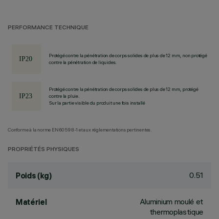
PERFORMANCE TECHNIQUE
Protégé contre la pénétration de corps solides de plus de 12 mm, non protégé
contre la pénétration de liquides.
Protégé contre la pénétration de corps solides de plus de 12 mm, protégé
contre la pluie.
Sur la partie visible du produit une fois installé
Conforme à la norme EN60598-1 et aux réglementations pertinentes.
PROPRIÉTÉS PHYSIQUES
0.51
Poids (kg)
Aluminium moulé et
Matériel
thermoplastique