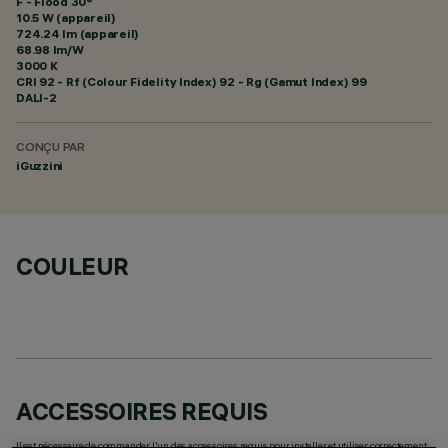
F - Flood 30°
10.5 W (appareil)
724.24 lm (appareil)
68.98 lm/W
3000 K
CRI
92
- Rf (Colour Fidelity Index) 92 - Rg (Gamut Index) 99
DALI-2
CONÇU PAR
iGuzzini
COULEUR
ACCESSOIRES REQUIS
Il est nécessaire de commander l'un des accessoires requis pour installer et utiliser correctement