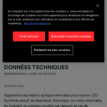
le produit:
En cliquant sur « Accepter tous les cookies », vous acceptez le
stockage de cookies sur votre appareil pour améliorer la navigation
sur le site, analyser son utilisation et contribuer à nos efforts de
marketing.
Plus d’informations
COMPOSANTS OPTIONNELS
Tout refuser
Autoriser tous les cookies
Paramètres des cookies
DONNÉES TECHNIQUES
DERNIÈRE MISE À JOUR: 06/08/2026
DESCRIPTION
Appareil encastrable à optique orientable pour source LED
Système passif de dispersion thermique. Le corps orientable,
en tournant en position reculée par rapport au ras de