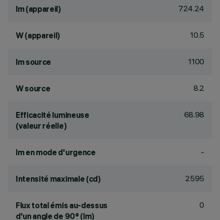
724.24
lm (appareil)
10.5
W (appareil)
1100
lm source
8.2
W source
68.98
Efficacité lumineuse
(valeur réelle)
-
lm en mode d'urgence
2595
Intensité maximale (cd)
0
Flux total émis au-dessus
d'un angle de 90° (lm)