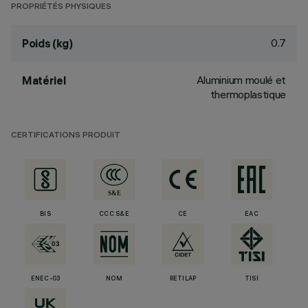
PROPRIÉTÉS PHYSIQUES
0.7
Poids (kg)
Aluminium moulé et
Matériel
thermoplastique
CERTIFICATIONS PRODUIT
BIS
CCC S&E
CE
EAC
ENEC-03
NOM
RETILAP
TISI