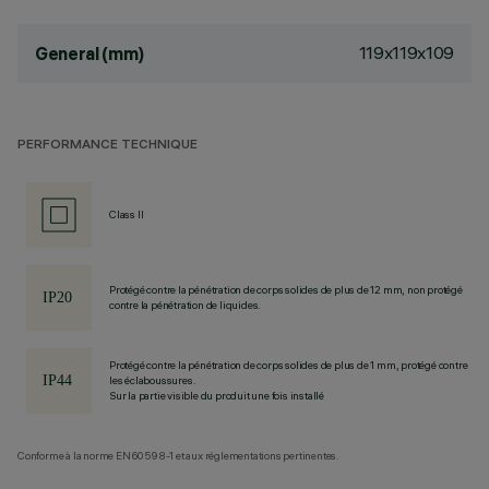
119x119x109
General (mm)
PERFORMANCE TECHNIQUE
Class II
Protégé contre la pénétration de corps solides de plus de 12 mm, non protégé
contre la pénétration de liquides.
Protégé contre la pénétration de corps solides de plus de 1 mm, protégé contre
les éclaboussures.
Sur la partie visible du produit une fois installé
Conforme à la norme EN60598-1 et aux réglementations pertinentes.