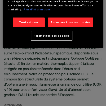
stockage de cookies sur votre appareil pour améliorer la navigation
DONNÉES TECHNIQUES
sur le site, analyser son utilisation et contribuer à nos efforts de
marketing.
Plus d’informations
DERNIÈRE MISE À JOUR: 06/08/2026
Tout refuser
Autoriser tous les cookies
DESCRIPTION
Appareil encastrable à optique fixe pour source LED
Paramètres des cookies
Système passif de dispersion thermique. Corps de la lampe à
surface radiante en aluminium moulé sous pression - version
fleur de plafond (sans cadre). Pour l'installation de l'encastré
sur le faux-plafond, l'adaptateur spécifique, disponible sous
une référence séparée, est indispensable. Optique OptiBeam
à haute définition en matière thermoplastique métallisée,
intégrée en position renfoncée dans l'écran anti-
éblouissement. Verre de protection pour source LED. La
composition structurelle du système optique permet
d'obtenir une émission lumineuse à luminance contrôlée (UGR
< 19) pour un confort visuel élevé. Unité d'alimentation
gradable DALI fournie, raccordée à l'appareil.
DIMENSIONS