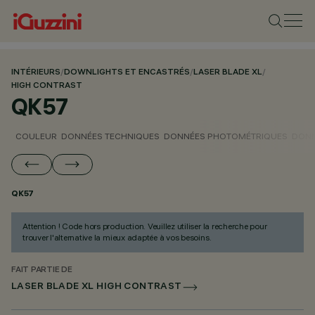
INTÉRIEURS
/
DOWNLIGHTS ET ENCASTRÉS
/
LASER BLADE XL
/
HIGH CONTRAST
QK57
COULEUR
DONNÉES TECHNIQUES
DONNÉES PHOTOMÉTRIQUES
DONN
QK57
Attention ! Code hors production. Veuillez utiliser la recherche pour
trouver l'alternative la mieux adaptée à vos besoins.
FAIT PARTIE DE
LASER BLADE XL HIGH CONTRAST