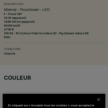
DESCRIPTION
Minimal - Flood beam - LED
F - Flood 36°
32 W (appareil)
1948.48 lm (appareil)
60.89 lm/W
2700 K
CRI
92
- Rf (Colour Fidelity Index) 92 - Rg (Gamut Index) 99
DALI
CONÇU PAR
iGuzzini
COULEUR
En cliquant sur « Accepter tous les cookies », vous acceptez le