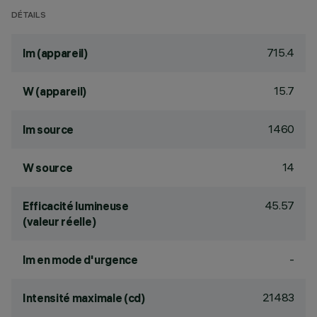
DÉTAILS
715.4
lm (appareil)
15.7
W (appareil)
1460
lm source
14
W source
45.57
Efficacité lumineuse
(valeur réelle)
-
lm en mode d'urgence
21483
Intensité maximale (cd)