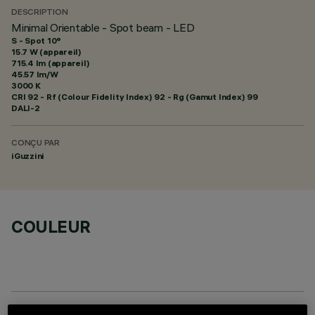
DESCRIPTION
Minimal Orientable - Spot beam - LED
S - Spot 10°
15.7 W (appareil)
715.4 lm (appareil)
45.57 lm/W
3000 K
CRI
92
- Rf (Colour Fidelity Index) 92 - Rg (Gamut Index) 99
DALI-2
CONÇU PAR
iGuzzini
COULEUR