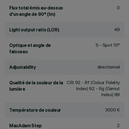
0
Flux total émis au-dessus
d'un angle de 90° (lm)
49
Light output ratio (LOR)
S - Spot 10°
Optique et angle de
faisceau
directionnel
Adjustability
CRI
92
- Rf (Colour Fidelity
Qualité de la couleur de la
Index) 92 - Rg (Gamut
lumière
Index) 99
3000 K
Température de couleur
2
MacAdam Step