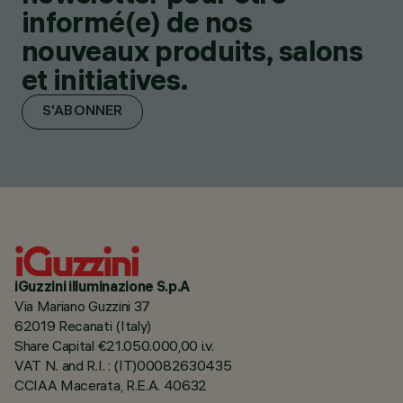
informé(e) de nos
nouveaux produits, salons
et initiatives.
S'ABONNER
iGuzzini illuminazione S.p.A
Via Mariano Guzzini 37
62019 Recanati (Italy)
Share Capital €21.050.000,00 i.v.
VAT N. and R.I. : (IT)00082630435
CCIAA Macerata, R.E.A. 40632