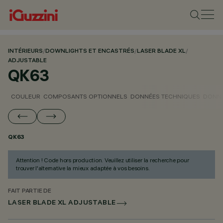
INTÉRIEURS
/
DOWNLIGHTS ET ENCASTRÉS
/
LASER BLADE XL
/
ADJUSTABLE
QK63
COULEUR
COMPOSANTS OPTIONNELS
DONNÉES TECHNIQUES
DONNÉ
QK63
Attention ! Code hors production. Veuillez utiliser la recherche pour
trouver l'alternative la mieux adaptée à vos besoins.
FAIT PARTIE DE
LASER BLADE XL ADJUSTABLE