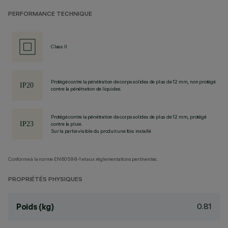
PERFORMANCE TECHNIQUE
Class II
Protégé contre la pénétration de corps solides de plus de 12 mm, non protégé
contre la pénétration de liquides.
Protégé contre la pénétration de corps solides de plus de 12 mm, protégé
contre la pluie.
Sur la partie visible du produit une fois installé
Conforme à la norme EN60598-1 et aux réglementations pertinentes.
PROPRIÉTÉS PHYSIQUES
0.81
Poids (kg)