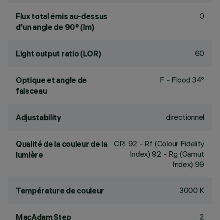
0
Flux total émis au-dessus
d'un angle de 90° (lm)
60
Light output ratio (LOR)
F - Flood 34°
Optique et angle de
faisceau
directionnel
Adjustability
CRI
92
- Rf (Colour Fidelity
Qualité de la couleur de la
Index) 92 - Rg (Gamut
lumière
Index) 99
3000 K
Température de couleur
2
MacAdam Step