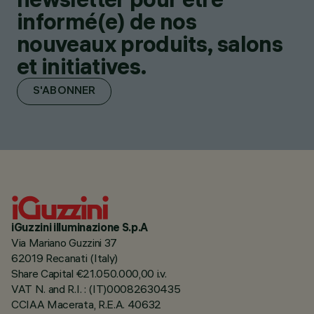
informé(e) de nos
nouveaux produits, salons
et initiatives.
S'ABONNER
iGuzzini illuminazione S.p.A
Via Mariano Guzzini 37
62019 Recanati (Italy)
Share Capital €21.050.000,00 i.v.
VAT N. and R.I. : (IT)00082630435
CCIAA Macerata, R.E.A. 40632