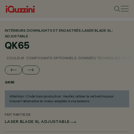
INTÉRIEURS
/
DOWNLIGHTS ET ENCASTRÉS
/
LASER BLADE XL
/
ADJUSTABLE
QK65
COULEUR
COMPOSANTS OPTIONNELS
DONNÉES TECHNIQUES
DONNÉ
QK65
Attention ! Code hors production. Veuillez utiliser la recherche pour
trouver l'alternative la mieux adaptée à vos besoins.
FAIT PARTIE DE
LASER BLADE XL ADJUSTABLE