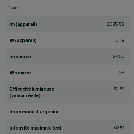
DÉTAILS
2035.58
lm (appareil)
31.9
W (appareil)
3400
lm source
28
W source
63.81
Efficacité lumineuse
(valeur réelle)
-
lm en mode d'urgence
6391
Intensité maximale (cd)