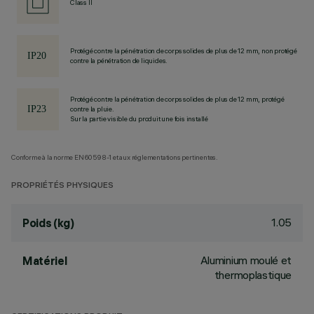
Class II
Protégé contre la pénétration de corps solides de plus de 12 mm, non protégé
contre la pénétration de liquides.
Protégé contre la pénétration de corps solides de plus de 12 mm, protégé
contre la pluie.
Sur la partie visible du produit une fois installé
Conforme à la norme EN60598-1 et aux réglementations pertinentes.
PROPRIÉTÉS PHYSIQUES
1.05
Poids (kg)
Aluminium moulé et
Matériel
thermoplastique