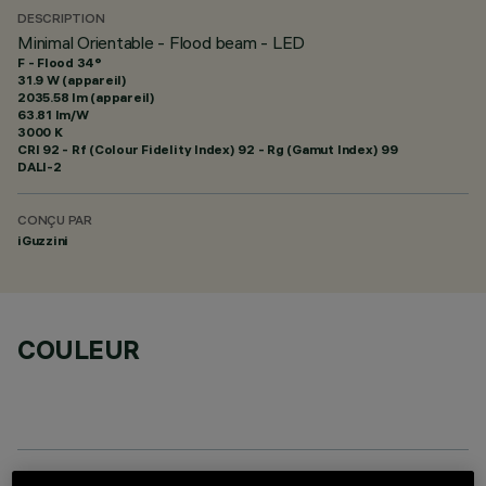
DESCRIPTION
Minimal Orientable - Flood beam - LED
F - Flood 34°
31.9 W (appareil)
2035.58 lm (appareil)
63.81 lm/W
3000 K
CRI
92
- Rf (Colour Fidelity Index) 92 - Rg (Gamut Index) 99
DALI-2
CONÇU PAR
iGuzzini
COULEUR