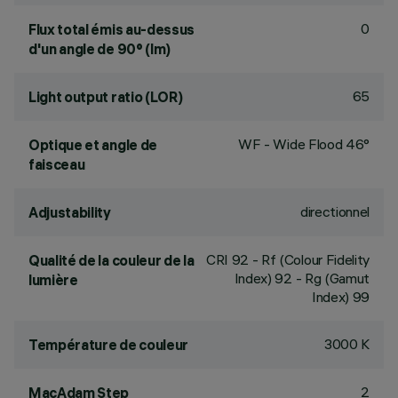
0
Flux total émis au-dessus
d'un angle de 90° (lm)
65
Light output ratio (LOR)
WF - Wide Flood 46°
Optique et angle de
faisceau
directionnel
Adjustability
CRI
92
- Rf (Colour Fidelity
Qualité de la couleur de la
Index) 92 - Rg (Gamut
lumière
Index) 99
3000 K
Température de couleur
2
MacAdam Step