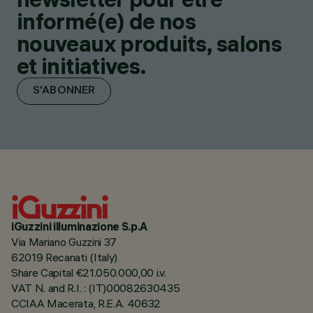
informé(e) de nos
nouveaux produits, salons
et initiatives.
S'ABONNER
iGuzzini illuminazione S.p.A
Via Mariano Guzzini 37
62019 Recanati (Italy)
Share Capital €21.050.000,00 i.v.
VAT N. and R.I. : (IT)00082630435
CCIAA Macerata, R.E.A. 40632