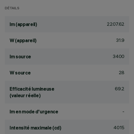
DÉTAILS
2207.62
lm (appareil)
31.9
W (appareil)
3400
lm source
28
W source
69.2
Efficacité lumineuse
(valeur réelle)
-
lm en mode d'urgence
4015
Intensité maximale (cd)