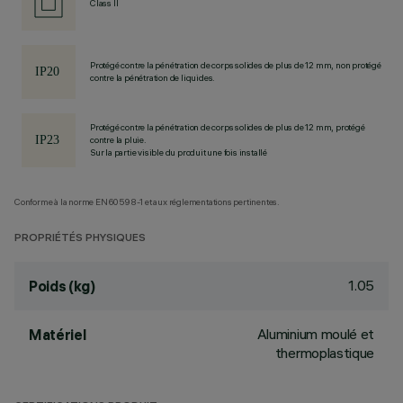
Class II
Protégé contre la pénétration de corps solides de plus de 12 mm, non protégé
contre la pénétration de liquides.
Protégé contre la pénétration de corps solides de plus de 12 mm, protégé
contre la pluie.
Sur la partie visible du produit une fois installé
Conforme à la norme EN60598-1 et aux réglementations pertinentes.
PROPRIÉTÉS PHYSIQUES
1.05
Poids (kg)
Aluminium moulé et
Matériel
thermoplastique