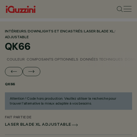
INTÉRIEURS
/
DOWNLIGHTS ET ENCASTRÉS
/
LASER BLADE XL
/
ADJUSTABLE
QK66
COULEUR
COMPOSANTS OPTIONNELS
DONNÉES TECHNIQUES
DONNÉ
QK66
Attention ! Code hors production. Veuillez utiliser la recherche pour
trouver l'alternative la mieux adaptée à vos besoins.
FAIT PARTIE DE
LASER BLADE XL ADJUSTABLE