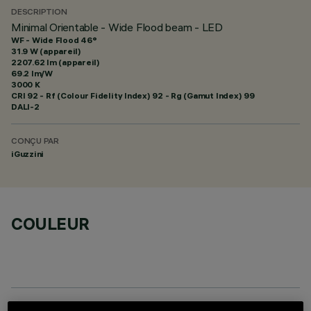
DESCRIPTION
Minimal Orientable - Wide Flood beam - LED
WF - Wide Flood 46°
31.9 W (appareil)
2207.62 lm (appareil)
69.2 lm/W
3000 K
CRI
92
- Rf (Colour Fidelity Index) 92 - Rg (Gamut Index) 99
DALI-2
CONÇU PAR
iGuzzini
COULEUR