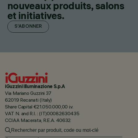
nouveaux produits, salons
et initiatives.
S'ABONNER
iGuzzini illuminazione S.p.A
Via Mariano Guzzini 37
62019 Recanati (Italy)
Share Capital €21.050.000,00 i.v.
VAT N. and R.I. : (IT)00082630435
CCIAA Macerata, R.E.A. 40632