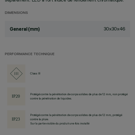
DIMENSIONS
30x30x46
General (mm)
PERFORMANCE TECHNIQUE
Class III
Protégé contre la pénétration de corps solides de plus de 12 mm, non protégé
contre la pénétration de liquides.
Protégé contre la pénétration de corps solides de plus de 12 mm, protégé
contre la pluie.
Sur la partie visible du produit une fois installé