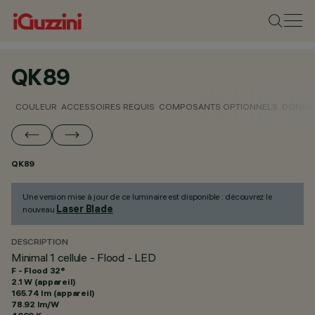
QK89
COULEUR
ACCESSOIRES REQUIS
COMPOSANTS OPTIONNELS
DONNÉE
QK89
Une version mise à jour de ce luminaire est disponible : découvrez le
Laser Blade
nouveau
.
DESCRIPTION
Minimal 1 cellule - Flood - LED
F - Flood 32°
2.1 W (appareil)
165.74 lm (appareil)
78.92 lm/W