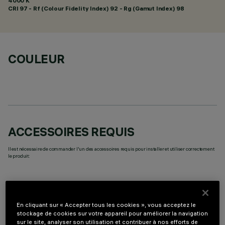
4000 K
CRI
97
- Rf (Colour Fidelity Index) 92 - Rg (Gamut Index) 98
COULEUR
ACCESSOIRES REQUIS
Il est nécessaire de commander l'un des accessoires requis pour installer et utiliser correctement
le produit:
En cliquant sur « Accepter tous les cookies », vous acceptez le
stockage de cookies sur votre appareil pour améliorer la navigation
COMPOSANTS OPTIONNELS
sur le site, analyser son utilisation et contribuer à nos efforts de