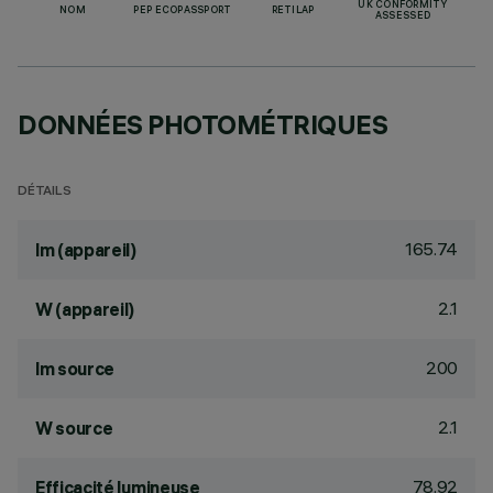
UK CONFORMITY
NOM
PEP ECOPASSPORT
RETILAP
ASSESSED
DONNÉES PHOTOMÉTRIQUES
DÉTAILS
165.74
lm (appareil)
2.1
W (appareil)
200
lm source
2.1
W source
78.92
Efficacité lumineuse