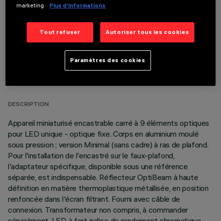
marketing.
Plus d’informations
Tout refuser
Autoriser tous les cookies
Paramètres des cookies
DONNÉES TECHNIQUES
DERNIÈRE MISE À JOUR: 05/08/2026
DESCRIPTION
Appareil miniaturisé encastrable carré à 9 éléments optiques
pour LED unique - optique fixe. Corps en aluminium moulé
sous pression ; version Minimal (sans cadre) à ras de plafond.
Pour l'installation de l'encastré sur le faux-plafond,
l'adaptateur spécifique, disponible sous une référence
séparée, est indispensable. Réflecteur OptiBeam à haute
définition en matière thermoplastique métallisée, en position
renfoncée dans l'écran filtrant. Fourni avec câble de
connexion. Transformateur non compris, à commander
séparément. LED à fort indice de rendement chromatique.