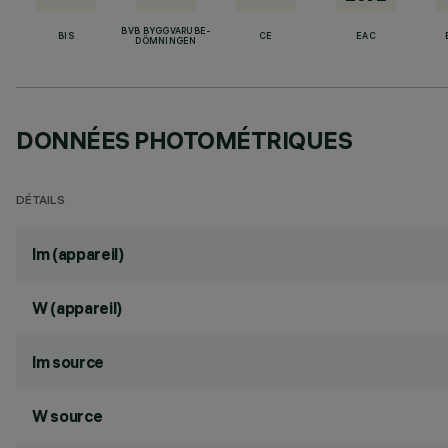
BVB BYGGVARUBE-
BIS
CE
EAC
DÖMNINGEN
DONNÉES PHOTOMÉTRIQUES
DÉTAILS
lm (appareil)
W (appareil)
lm source
W source