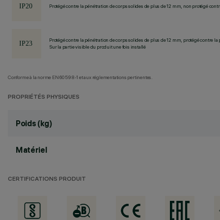
Protégé contre la pénétration de corps solides de plus de 12 mm, non protégé contre
Protégé contre la pénétration de corps solides de plus de 12 mm, protégé contre la 
Sur la partie visible du produit une fois installé
Conforme à la norme EN60598-1 et aux réglementations pertinentes.
PROPRIÉTÉS PHYSIQUES
Poids (kg)
Matériel
CERTIFICATIONS PRODUIT