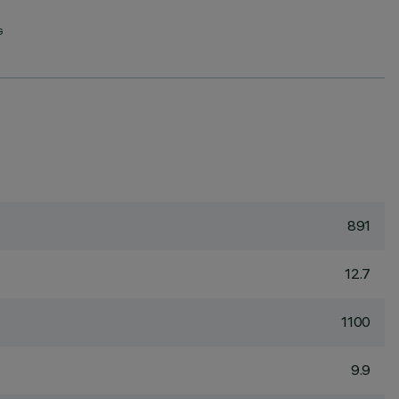
G
891
12.7
1100
9.9