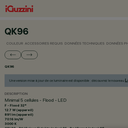
QK96
COULEUR
ACCESSOIRES REQUIS
DONNÉES TECHNIQUES
DONNÉES P
QK96
L
Une version mise à jour de ce luminaire est disponible : découvrez le nouveau
DESCRIPTION
Minimal 5 cellules - Flood - LED
F - Flood 32°
12.7 W (appareil)
891 lm (appareil)
70.16 lm/W
3000 K