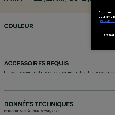
CRI
92
- Rf (Colour Fidelity Index) 91 - Rg (Gamut Index) 98
En cliquant
pour amélio
Plus d’in
COULEUR
Paramèt
ACCESSOIRES REQUIS
Il est nécessaire de commander l'un des accessoires requis pour installer et utiliser correctement le pr
DONNÉES TECHNIQUES
DERNIÈRE MISE À JOUR: 07/08/2026