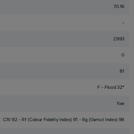
70.16
-
2993
0
81
F - Flood 32°
fixe
CRI
92
- Rf (Colour Fidelity Index) 91 - Rg (Gamut Index) 98