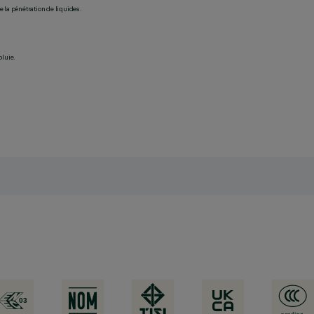
 la pénétration de liquides.
pluie.