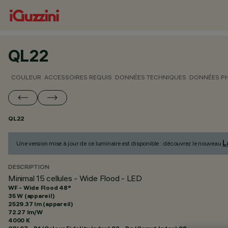
QL22
COULEUR
ACCESSOIRES REQUIS
DONNÉES TECHNIQUES
DONNÉES P
QL22
L
Une version mise à jour de ce luminaire est disponible : découvrez le nouveau
DESCRIPTION
Minimal 15 cellules - Wide Flood - LED
WF - Wide Flood 48°
35 W (appareil)
2529.37 lm (appareil)
72.27 lm/W
4000 K