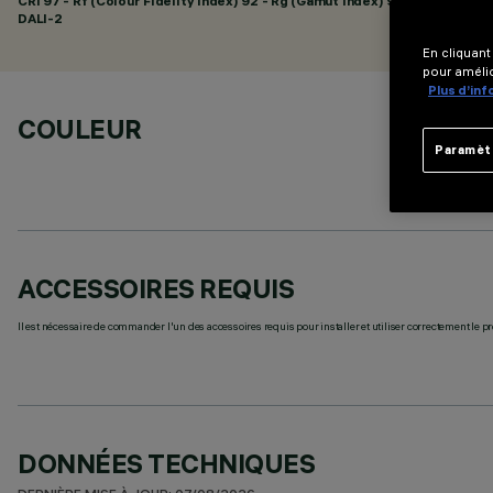
CRI
97
- Rf (Colour Fidelity Index) 92 - Rg (Gamut Index) 98
DALI-2
En cliquant
pour amélio
Plus d’in
COULEUR
Paramèt
ACCESSOIRES REQUIS
Il est nécessaire de commander l'un des accessoires requis pour installer et utiliser correctement le pr
DONNÉES TECHNIQUES