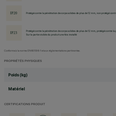
Protégé contre la pénétration de corps solides de plus de 12 mm, non protégé contre
Protégé contre la pénétration de corps solides de plus de 12 mm, protégé contre la 
Sur la partie visible du produit une fois installé
Conforme à la norme EN60598-1 et aux réglementations pertinentes.
PROPRIÉTÉS PHYSIQUES
Poids (kg)
Matériel
CERTIFICATIONS PRODUIT