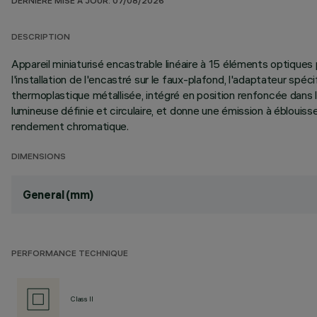
DERNIÈRE MISE À JOUR: 07/08/2026
DESCRIPTION
Appareil miniaturisé encastrable linéaire à 15 éléments optiques
l'installation de l'encastré sur le faux-plafond, l'adaptateur sp
thermoplastique métallisée, intégré en position renfoncée dans l'
lumineuse définie et circulaire, et donne une émission à éblouis
rendement chromatique.
DIMENSIONS
General (mm)
PERFORMANCE TECHNIQUE
Class II