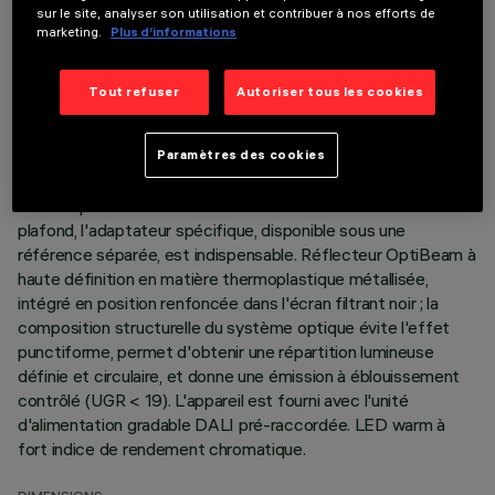
DONNÉES TECHNIQUES
sur le site, analyser son utilisation et contribuer à nos efforts de
marketing.
Plus d’informations
DERNIÈRE MISE À JOUR: 07/08/2026
Tout refuser
Autoriser tous les cookies
DESCRIPTION
Appareil miniaturisé encastrable linéaire à 15 éléments
optiques pour sources LED - optique fixe. Corps en
Paramètres des cookies
aluminium moulé sous pression ; version Minimal (sans cadre)
à ras de plafond. Pour l'installation de l'encastré sur le faux-
plafond, l'adaptateur spécifique, disponible sous une
référence séparée, est indispensable. Réflecteur OptiBeam à
haute définition en matière thermoplastique métallisée,
intégré en position renfoncée dans l'écran filtrant noir ; la
composition structurelle du système optique évite l'effet
punctiforme, permet d'obtenir une répartition lumineuse
définie et circulaire, et donne une émission à éblouissement
contrôlé (UGR < 19). L'appareil est fourni avec l'unité
d'alimentation gradable DALI pré-raccordée. LED warm à
fort indice de rendement chromatique.