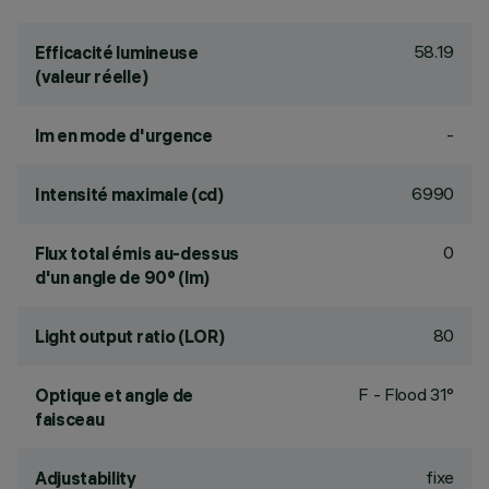
58.19
Efficacité lumineuse
(valeur réelle)
-
lm en mode d'urgence
6990
Intensité maximale (cd)
0
Flux total émis au-dessus
d'un angle de 90° (lm)
80
Light output ratio (LOR)
F - Flood 31°
Optique et angle de
faisceau
fixe
Adjustability