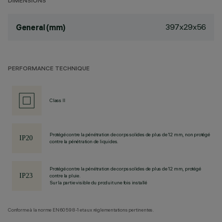
DIMENSIONS
397x29x56
General (mm)
PERFORMANCE TECHNIQUE
Class II
Protégé contre la pénétration de corps solides de plus de 12 mm, non protégé
contre la pénétration de liquides.
Protégé contre la pénétration de corps solides de plus de 12 mm, protégé
contre la pluie.
Sur la partie visible du produit une fois installé
Conforme à la norme EN60598-1 et aux réglementations pertinentes.