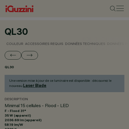
QL30
COULEUR
ACCESSOIRES REQUIS
DONNÉES TECHNIQUES
DONNÉES P
QL30
Une version mise à jour de ce luminaire est disponible : découvrez le
Laser Blade
nouveau
.
DESCRIPTION
Minimal 15 cellules - Flood - LED
F - Flood 31°
35 W (appareil)
2036.69 lm (appareil)
58.19 lm/W