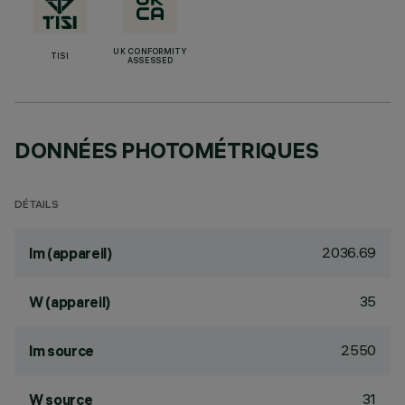
UK CONFORMITY
TISI
ASSESSED
DONNÉES PHOTOMÉTRIQUES
DÉTAILS
2036.69
lm (appareil)
35
W (appareil)
2550
lm source
31
W source