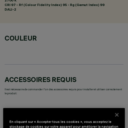
2700 K
CRI
97
- Rf (Colour Fidelity Index) 95 - Rg (Gamut Index) 99
DALI-2
COULEUR
ACCESSOIRES REQUIS
Il est nécessaire de commander l'un des accessoires requis pour installer et utiliser correctement
le produit:
En cliquant sur « Accepter tous les cookies », vous acceptez le
stockage de cookies sur votre appareil pour améliorer la navigation