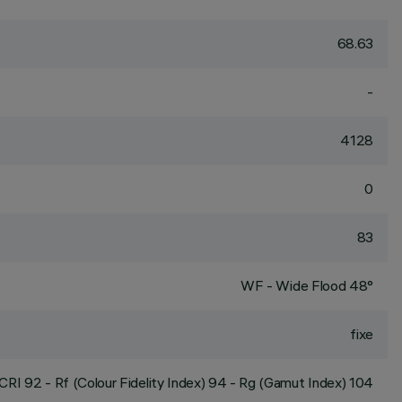
68.63
-
4128
0
83
WF - Wide Flood 48°
fixe
CRI
92
- Rf (Colour Fidelity Index) 94 - Rg (Gamut Index) 104