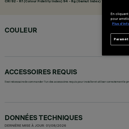
CRI
92
- Rf (Colour Fidelity Index) 94 - Rg (Gamut Index) 104
En cliquant
pour amélio
Plus d’in
COULEUR
Paramèt
ACCESSOIRES REQUIS
Il est nécessaire de commander l'un des accessoires requis pour installer et utiliser correctement le pr
DONNÉES TECHNIQUES
DERNIÈRE MISE À JOUR: 01/08/2026