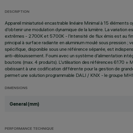
DESCRIPTION
Appareil miniaturisé encastrable linéaire Minimal à 15 éléments
d'obtenir une modulation dynamique de la lumière. La variation
extrêmes - 2700K et 5700K - l'intensité de flux émis est au fina
principal à surface radiante en aluminium moulé sous pression ; ve
spécifique, disponible sous une référence séparée, est indispen
anti-éblouissement. Fourni avec un système d'alimentation intég
boutons (max. 4 produits). L'utilisation des références 6170 + 
obéissant à une codification différente pour la gestion de gran
permet une solution programmable DALI / KNX - le groupe MH97
DIMENSIONS
General (mm)
PERFORMANCE TECHNIQUE