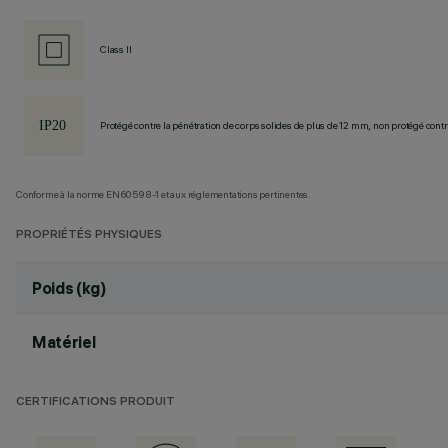
Class II
Protégé contre la pénétration de corps solides de plus de 12 mm, non protégé contre
Conforme à la norme EN60598-1 et aux réglementations pertinentes.
PROPRIÉTÉS PHYSIQUES
Poids (kg)
Matériel
CERTIFICATIONS PRODUIT