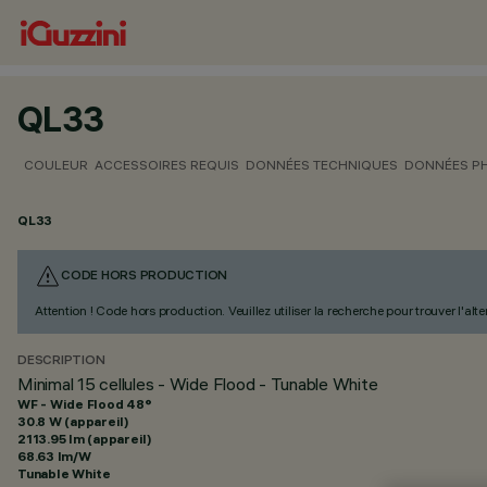
QL33
COULEUR
ACCESSOIRES REQUIS
DONNÉES TECHNIQUES
DONNÉES P
QL33
CODE HORS PRODUCTION
Attention ! Code hors production. Veuillez utiliser la recherche pour trouver l'al
DESCRIPTION
Minimal 15 cellules - Wide Flood - Tunable White
WF - Wide Flood 48°
30.8 W (appareil)
2113.95 lm (appareil)
68.63 lm/W
Tunable White