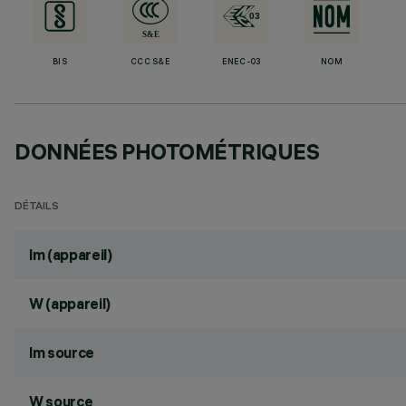
BIS
CCC S&E
ENEC-03
NOM
DONNÉES PHOTOMÉTRIQUES
DÉTAILS
lm (appareil)
W (appareil)
lm source
W source