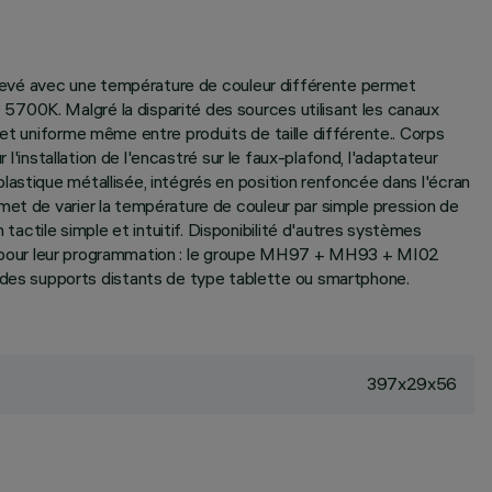
 élevé avec une température de couleur différente permet
5700K. Malgré la disparité des sources utilisant les canaux
 et uniforme même entre produits de taille différente.. Corps
l'installation de l'encastré sur le faux-plafond, l'adaptateur
lastique métallisée, intégrés en position renfoncée dans l'écran
met de varier la température de couleur par simple pression de
ctile simple et intuitif. Disponibilité d'autres systèmes
alisé pour leur programmation : le groupe MH97 + MH93 + MI02
des supports distants de type tablette ou smartphone.
397x29x56