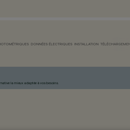
HOTOMÉTRIQUES
DONNÉES ÉLECTRIQUES
INSTALLATION
TÉLÉCHARGEME
ternative la mieux adaptée à vos besoins.