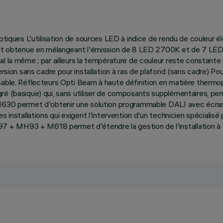
 optiques L'utilisation de sources LED à indice de rendu de couleur
 est obtenue en mélangeant l'émission de 8 LED 2700K et de 7 LED 
l la même ; par ailleurs la température de couleur reste constante
rsion sans cadre pour installation à ras de plafond (sans cadre) Pour 
sable. Réflecteurs Opti Beam à haute définition en matière thermop
ré (basique) qui, sans utiliser de composants supplémentaires, per
M630 permet d'obtenir une solution programmable DALI avec écran ta
des installations qui exigent l'intervention d'un technicien spéci
 + MH93 + M618 permet d'étendre la gestion de l'installation à 