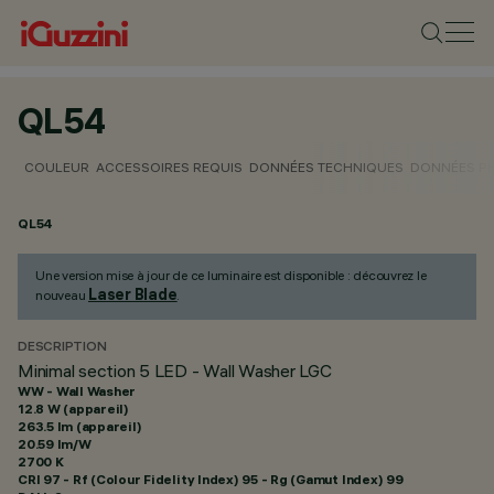
QL54
COULEUR
ACCESSOIRES REQUIS
DONNÉES TECHNIQUES
DONNÉES P
QL54
Une version mise à jour de ce luminaire est disponible : découvrez le
Laser Blade
nouveau
.
DESCRIPTION
Minimal section 5 LED - Wall Washer LGC
WW - Wall Washer
12.8 W (appareil)
263.5 lm (appareil)
20.59 lm/W
2700 K
CRI
97
- Rf (Colour Fidelity Index) 95 - Rg (Gamut Index) 99