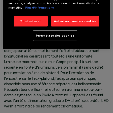
DERNIÈRE MISE À JOUR: 05/08/2026
sur le site, analyser son utilisation et contribuer à nos efforts de
marketing.
Plus d’informations
DESCRIPTION
Tout refuser
Autoriser tous les cookies
Appareil miniaturisé linéaire encastrable pour sources LED,
spécialement destiné à l'éclairage vertical de murs. Le
système optique breveté garantit une émission homogène et
Paramètres des cookies
efficace sur le mur, en évitant les zones d'ombre à proximité
du plafond. Le châssis périphérique en polycarbonate noir est
conçu pour atténuer nettement l'effet d'éblouissement
longitudinal en garantissant toutefois une uniformité
lumineuse maximale sur le mur. Corps principal à surface
radiante en fonte d'aluminium, version minimal (sans cadre)
pour installation à ras de plafond. Pour l'installation de
l'encastré sur le faux-plafond, l'adaptateur spécifique,
disponible sous une référence séparée, est indispensable.
Récupérateur de flux - réflecteur en aluminium extra-pur -
écran asymétrique en PMMA texturé. L'appareil est fourni
avec l'unité d'alimentation gradable DALI pré-raccordée. LED
warm à fort indice de rendement chromatique.