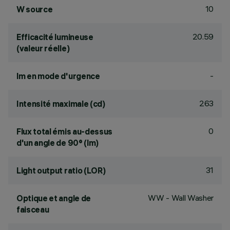
10
W source
20.59
Efficacité lumineuse
(valeur réelle)
-
lm en mode d'urgence
263
Intensité maximale (cd)
0
Flux total émis au-dessus
d'un angle de 90° (lm)
31
Light output ratio (LOR)
WW - Wall Washer
Optique et angle de
faisceau