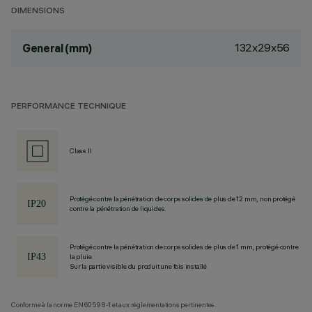
DIMENSIONS
132x29x56
General (mm)
PERFORMANCE TECHNIQUE
Class II
Protégé contre la pénétration de corps solides de plus de 12 mm, non protégé
contre la pénétration de liquides.
Protégé contre la pénétration de corps solides de plus de 1 mm, protégé contre
la pluie.
Sur la partie visible du produit une fois installé
Conforme à la norme EN60598-1 et aux réglementations pertinentes.