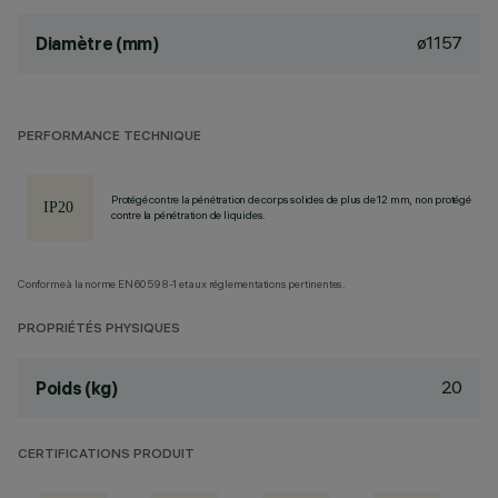
ø1157
Diamètre (mm)
PERFORMANCE TECHNIQUE
Protégé contre la pénétration de corps solides de plus de 12 mm, non protégé
contre la pénétration de liquides.
Conforme à la norme EN60598-1 et aux réglementations pertinentes.
PROPRIÉTÉS PHYSIQUES
20
Poids (kg)
CERTIFICATIONS PRODUIT