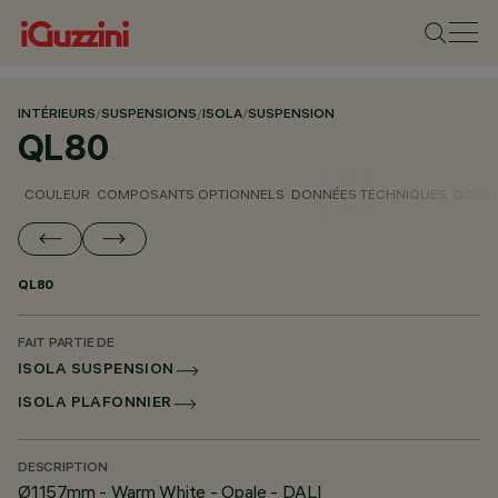
INTÉRIEURS
/
SUSPENSIONS
/
ISOLA
/
SUSPENSION
QL80
COULEUR
COMPOSANTS OPTIONNELS
DONNÉES TECHNIQUES
DONNÉ
QL80
FAIT PARTIE DE
ISOLA SUSPENSION
ISOLA PLAFONNIER
DESCRIPTION
Ø1157mm - Warm White - Opale - DALI