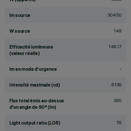
30450
lm source
149
W source
148.17
Efficacité lumineuse
(valeur réelle)
-
lm en mode d'urgence
8136
Intensité maximale (cd)
385
Flux total émis au-dessus
d'un angle de 90° (lm)
78
Light output ratio (LOR)