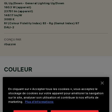
GL Up/Down - General Lighting Up/Down
160.3 W (appareil)
23751 lm (appareil)
148.17 lm/W
3000 K
Rf (Colour Fidelity Index) 83 - Rg (Gamut Index) 97
DALI-2
CONÇU PAR
iGuzzini
COULEUR
En cliquant sur « Accepter tous les cookies », vous acceptez le
stockage de cookies sur votre appareil pour améliorer la navigation
sur le site, analyser son utilisation et contribuer à nos efforts de
marketing.
Plus d’informations
COMPOSANTS OPTIONNELS