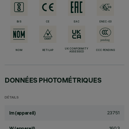
BIS
CE
EAC
ENEC-03
UK CONFORMITY
NOM
RETILAP
CCC PENDING
ASSESSED
DONNÉES PHOTOMÉTRIQUES
DÉTAILS
23751
lm (appareil)
160.3
W (appareil)