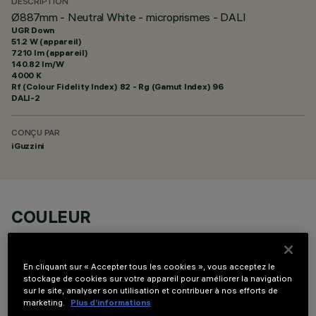
DESCRIPTION
Ø887mm - Neutral White - microprismes - DALI
UGR Down
51.2 W (appareil)
7210 lm (appareil)
140.82 lm/W
4000 K
Rf (Colour Fidelity Index) 82 - Rg (Gamut Index) 96
DALI-2
CONÇU PAR
iGuzzini
COULEUR
En cliquant sur « Accepter tous les cookies », vous acceptez le
stockage de cookies sur votre appareil pour améliorer la navigation
sur le site, analyser son utilisation et contribuer à nos efforts de
marketing.
Plus d’informations