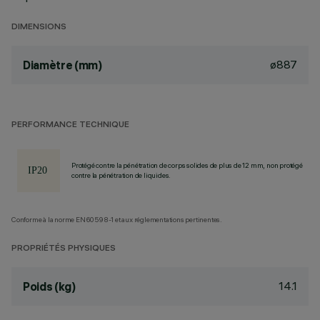
DIMENSIONS
ø887
Diamètre (mm)
PERFORMANCE TECHNIQUE
Protégé contre la pénétration de corps solides de plus de 12 mm, non protégé
contre la pénétration de liquides.
Conforme à la norme EN60598-1 et aux réglementations pertinentes.
PROPRIÉTÉS PHYSIQUES
14.1
Poids (kg)