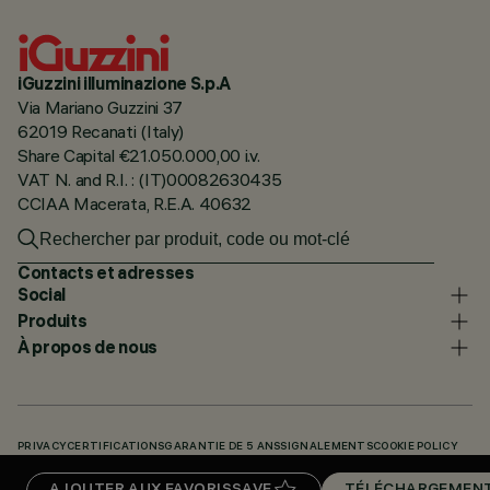
iGuzzini illuminazione S.p.A
Via Mariano Guzzini 37
62019 Recanati (Italy)
Share Capital €21.050.000,00 i.v.
VAT N. and R.I. : (IT)00082630435
CCIAA Macerata, R.E.A. 40632
Contacts et adresses
Social
Produits
À propos de nous
PRIVACY
CERTIFICATIONS
GARANTIE DE 5 ANS
SIGNALEMENTS
COOKIE POLICY
ACCESSIBILITY STATEMENT
NOS CODES
KNOWLEDGE BASE (LOGIN REQUIRED)