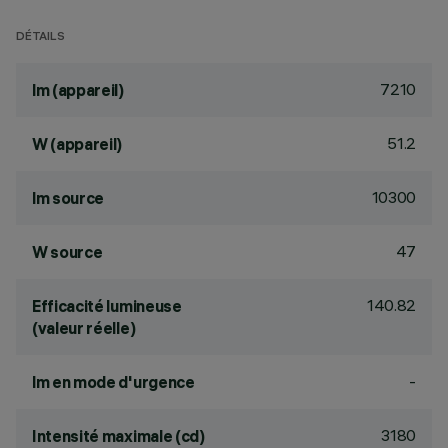
DÉTAILS
7210
lm (appareil)
51.2
W (appareil)
10300
lm source
47
W source
140.82
Efficacité lumineuse
(valeur réelle)
-
lm en mode d'urgence
3180
Intensité maximale (cd)