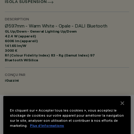
ISOLA SUSPENSION
DESCRIPTION
Ø597mm - Warm White - Opale - DALI Bluetooth
GL Up/Down - General Lighting Up/Down
42.4 W (appareil)
6006 lm (appareil)
141.65 lm/W
3000 K
Rf (Colour Fidelity Index) 83 - Rg (Gamut Index) 97
Bluetooth WiSilica
CONÇU PAR
iGuzzini
COULEUR
En cliquant sur « Accepter tous les cookies », vous acceptez le
stockage de cookies sur votre appareil pour améliorer la navigation
sur le site, analyser son utilisation et contribuer à nos efforts de
marketing.
Plus d’informations