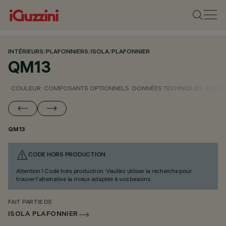
INTÉRIEURS
/
PLAFONNIERS
/
ISOLA
/
PLAFONNIER
QM13
COULEUR
COMPOSANTS OPTIONNELS
DONNÉES TECHNIQUES
DONNÉ
QM13
CODE HORS PRODUCTION
Attention ! Code hors production. Veuillez utiliser la recherche pour
trouver l'alternative la mieux adaptée à vos besoins.
FAIT PARTIE DE
ISOLA PLAFONNIER