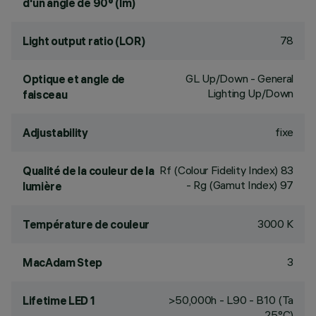
d'un angle de 90° (lm)
78
Light output ratio (LOR)
GL Up/Down - General
Optique et angle de
Lighting Up/Down
faisceau
fixe
Adjustability
Rf (Colour Fidelity Index) 83
Qualité de la couleur de la
- Rg (Gamut Index) 97
lumière
3000 K
Température de couleur
3
MacAdam Step
>50,000h - L90 - B10 (Ta
Lifetime LED 1
25°C)