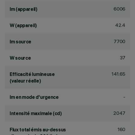
6006
lm (appareil)
42.4
W (appareil)
7700
lm source
37
W source
141.65
Efficacité lumineuse
(valeur réelle)
-
lm en mode d'urgence
2047
Intensité maximale (cd)
160
Flux total émis au-dessus