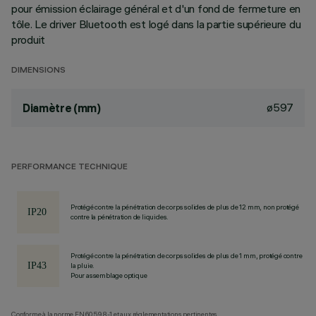
pour émission éclairage général et d'un fond de fermeture en
tôle. Le driver Bluetooth est logé dans la partie supérieure du
produit
DIMENSIONS
ø597
Diamètre (mm)
PERFORMANCE TECHNIQUE
Protégé contre la pénétration de corps solides de plus de 12 mm, non protégé
contre la pénétration de liquides.
Protégé contre la pénétration de corps solides de plus de 1 mm, protégé contre
la pluie.
Pour assemblage optique
Conforme à la norme EN60598-1 et aux réglementations pertinentes.