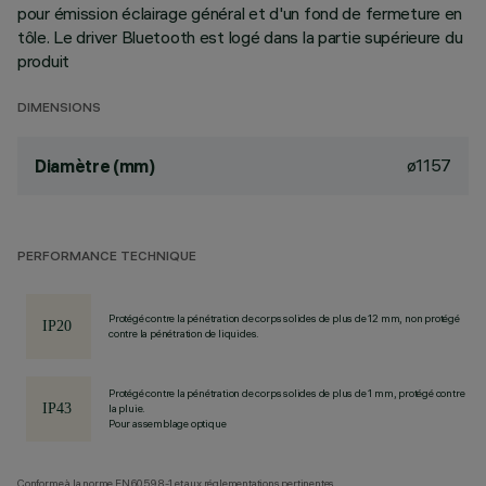
pour émission éclairage général et d'un fond de fermeture en
tôle. Le driver Bluetooth est logé dans la partie supérieure du
produit
DIMENSIONS
ø1157
Diamètre (mm)
PERFORMANCE TECHNIQUE
Protégé contre la pénétration de corps solides de plus de 12 mm, non protégé
contre la pénétration de liquides.
Protégé contre la pénétration de corps solides de plus de 1 mm, protégé contre
la pluie.
Pour assemblage optique
Conforme à la norme EN60598-1 et aux réglementations pertinentes.