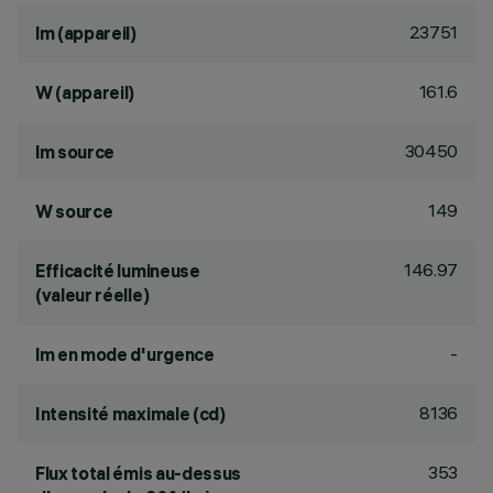
23751
lm (appareil)
161.6
W (appareil)
30450
lm source
149
W source
146.97
Efficacité lumineuse
(valeur réelle)
-
lm en mode d'urgence
8136
Intensité maximale (cd)
353
Flux total émis au-dessus