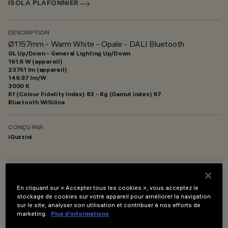
ISOLA PLAFONNIER
DESCRIPTION
Ø1157mm - Warm White - Opale - DALI Bluetooth
GL Up/Down - General Lighting Up/Down
161.6 W (appareil)
23751 lm (appareil)
146.97 lm/W
3000 K
Rf (Colour Fidelity Index) 83 - Rg (Gamut Index) 97
Bluetooth WiSilica
CONÇU PAR
iGuzzini
COULEUR
En cliquant sur « Accepter tous les cookies », vous acceptez le
stockage de cookies sur votre appareil pour améliorer la navigation
sur le site, analyser son utilisation et contribuer à nos efforts de
marketing.
Plus d’informations