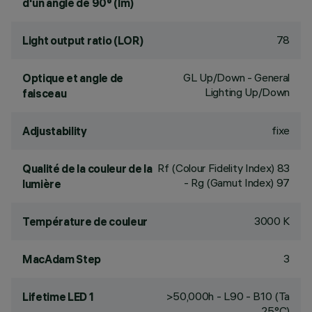
d'un angle de 90° (lm)
78
Light output ratio (LOR)
GL Up/Down - General
Optique et angle de
Lighting Up/Down
faisceau
fixe
Adjustability
Rf (Colour Fidelity Index) 83
Qualité de la couleur de la
- Rg (Gamut Index) 97
lumière
3000 K
Température de couleur
3
MacAdam Step
>50,000h - L90 - B10 (Ta
Lifetime LED 1
25°C)