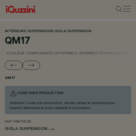
INTÉRIEURS
/
SUSPENSIONS
/
ISOLA
/
SUSPENSION
QM17
COULEUR
COMPOSANTS OPTIONNELS
DONNÉES TECHNIQUES
DONNÉ
QM17
CODE HORS PRODUCTION
Attention ! Code hors production. Veuillez utiliser la recherche pour
trouver l'alternative la mieux adaptée à vos besoins.
FAIT PARTIE DE
ISOLA SUSPENSION