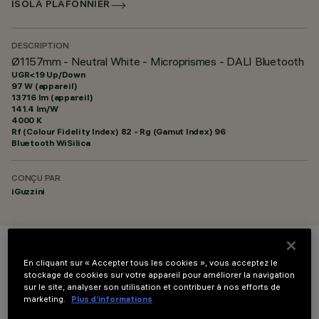
ISOLA PLAFONNIER
DESCRIPTION
Ø1157mm - Neutral White - Microprismes - DALI Bluetooth
UGR<19 Up/Down
97 W (appareil)
13716 lm (appareil)
141.4 lm/W
4000 K
Rf (Colour Fidelity Index) 82 - Rg (Gamut Index) 96
Bluetooth WiSilica
CONÇU PAR
iGuzzini
COULEUR
En cliquant sur « Accepter tous les cookies », vous acceptez le
stockage de cookies sur votre appareil pour améliorer la navigation
sur le site, analyser son utilisation et contribuer à nos efforts de
marketing.
Plus d’informations