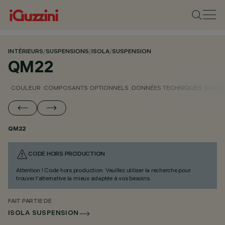
INTÉRIEURS
/
SUSPENSIONS
/
ISOLA
/
SUSPENSION
QM22
COULEUR
COMPOSANTS OPTIONNELS
DONNÉES TECHNIQUES
DONNÉ
QM22
CODE HORS PRODUCTION
Attention ! Code hors production. Veuillez utiliser la recherche pour
trouver l'alternative la mieux adaptée à vos besoins.
FAIT PARTIE DE
ISOLA SUSPENSION