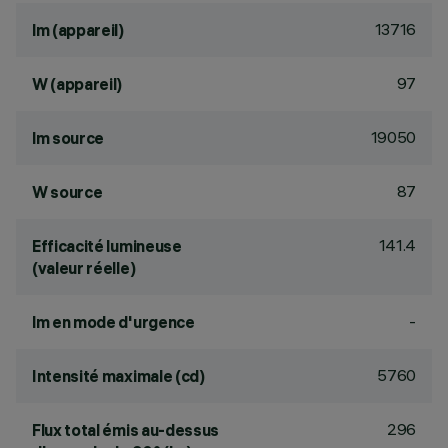
13716
lm (appareil)
97
W (appareil)
19050
lm source
87
W source
141.4
Efficacité lumineuse
(valeur réelle)
-
lm en mode d'urgence
5760
Intensité maximale (cd)
296
Flux total émis au-dessus