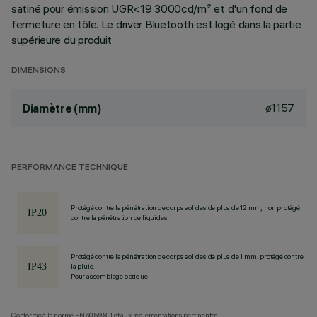
satiné pour émission UGR<19 3000cd/m² et d'un fond de
fermeture en tôle. Le driver Bluetooth est logé dans la partie
supérieure du produit
DIMENSIONS
ø1157
Diamètre (mm)
PERFORMANCE TECHNIQUE
Protégé contre la pénétration de corps solides de plus de 12 mm, non protégé
contre la pénétration de liquides.
Protégé contre la pénétration de corps solides de plus de 1 mm, protégé contre
la pluie.
Pour assemblage optique
Conforme à la norme EN60598-1 et aux réglementations pertinentes.