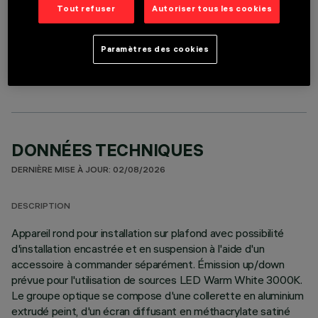
Tout refuser
Autoriser tous les cookies
COMPOSANTS OPTIONNELS
Paramètres des cookies
DONNÉES TECHNIQUES
DERNIÈRE MISE À JOUR: 02/08/2026
DESCRIPTION
Appareil rond pour installation sur plafond avec possibilité
d'installation encastrée et en suspension à l'aide d'un
accessoire à commander séparément. Émission up/down
prévue pour l'utilisation de sources LED Warm White 3000K.
Le groupe optique se compose d'une collerette en aluminium
extrudé peint, d'un écran diffusant en méthacrylate satiné