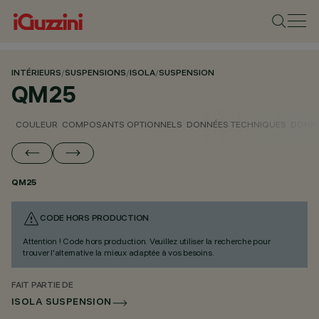
INTÉRIEURS
/
SUSPENSIONS
/
ISOLA
/
SUSPENSION
QM25
COULEUR
COMPOSANTS OPTIONNELS
DONNÉES TECHNIQUES
DONNÉ
QM25
CODE HORS PRODUCTION
Attention ! Code hors production. Veuillez utiliser la recherche pour
trouver l'alternative la mieux adaptée à vos besoins.
FAIT PARTIE DE
ISOLA SUSPENSION