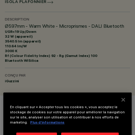
ISOLA PLAFONNIER
DESCRIPTION
Ø597mm - Warm White - Microprismes - DALI Bluetooth
UGR<19 Up/Down
32 W (appareil)
3540.5 lm (appareil)
110.64 lm/W
3000 K
Rf (Colour Fidelity Index) 92 - Rg (Gamut Index) 100
Bluetooth WiSilica
CONÇU PAR
iGuzzini
En cliquant sur « Accepter tous les cookies », vous acceptez le
COULEUR
stockage de cookies sur votre appareil pour améliorer la navigation
sur le site, analyser son utilisation et contribuer à nos efforts de
marketing.
Plus d’informations