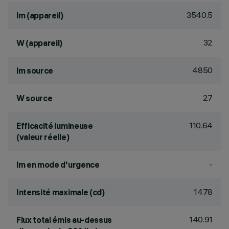
3540.5
lm (appareil)
32
W (appareil)
4850
lm source
27
W source
110.64
Efficacité lumineuse
(valeur réelle)
-
lm en mode d'urgence
1478
Intensité maximale (cd)
140.91
Flux total émis au-dessus