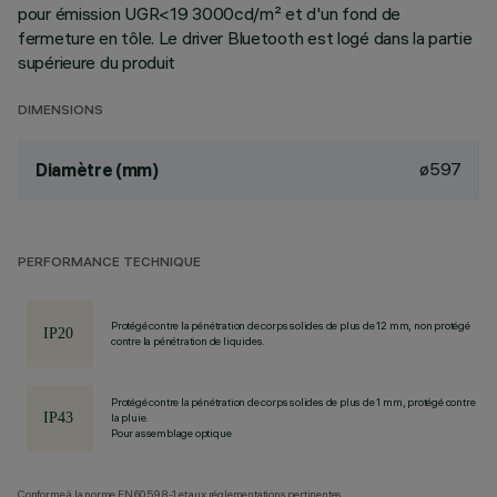
pour émission UGR<19 3000cd/m² et d'un fond de
fermeture en tôle. Le driver Bluetooth est logé dans la partie
supérieure du produit
DIMENSIONS
ø597
Diamètre (mm)
PERFORMANCE TECHNIQUE
Protégé contre la pénétration de corps solides de plus de 12 mm, non protégé
contre la pénétration de liquides.
Protégé contre la pénétration de corps solides de plus de 1 mm, protégé contre
la pluie.
Pour assemblage optique
Conforme à la norme EN60598-1 et aux réglementations pertinentes.