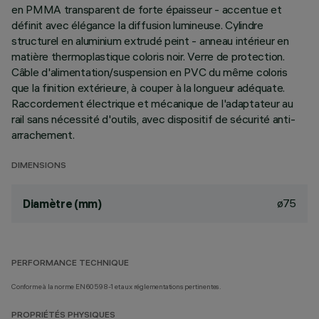
en PMMA transparent de forte épaisseur - accentue et
définit avec élégance la diffusion lumineuse. Cylindre
structurel en aluminium extrudé peint - anneau intérieur en
matière thermoplastique coloris noir. Verre de protection.
Câble d'alimentation/suspension en PVC du même coloris
que la finition extérieure, à couper à la longueur adéquate.
Raccordement électrique et mécanique de l'adaptateur au
rail sans nécessité d'outils, avec dispositif de sécurité anti-
arrachement.
DIMENSIONS
ø75
Diamètre (mm)
PERFORMANCE TECHNIQUE
Conforme à la norme EN60598-1 et aux réglementations pertinentes.
PROPRIÉTÉS PHYSIQUES