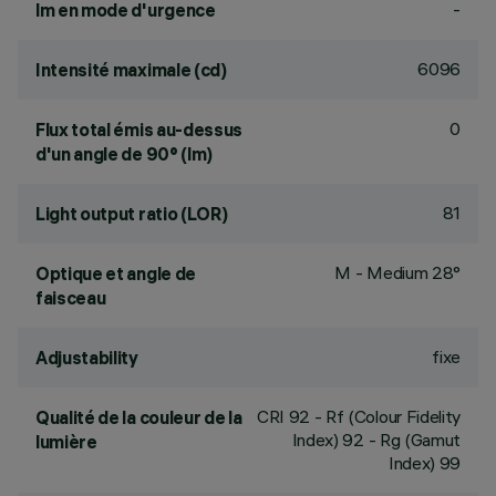
-
lm en mode d'urgence
6096
Intensité maximale (cd)
0
Flux total émis au-dessus
d'un angle de 90° (lm)
81
Light output ratio (LOR)
M - Medium 28°
Optique et angle de
faisceau
fixe
Adjustability
CRI
92
- Rf (Colour Fidelity
Qualité de la couleur de la
Index) 92 - Rg (Gamut
lumière
Index) 99