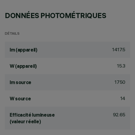
DONNÉES PHOTOMÉTRIQUES
DÉTAILS
1417.5
lm (appareil)
15.3
W (appareil)
1750
lm source
14
W source
92.65
Efficacité lumineuse
(valeur réelle)