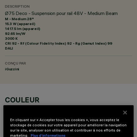
DESCRIPTION
Ø75 Deco - Suspension pour rail 48V - Medium Beam
M - Medium 28°
15.3 W (appareil)
1417.5 lm (appareil)
92.65 lm/W
3000 K
CRI
92
- Rf (Colour Fidelity Index) 92 - Rg (Gamut Index) 99
DALI
CONÇU PAR
iGuzzini
COULEUR
En cliquant sur « Accepter tous les cookies », vous acceptez le
stockage de cookies sur votre appareil pour améliorer la navigation
sur le site, analyser son utilisation et contribuer à nos efforts de
marketing.
Plus d’informations