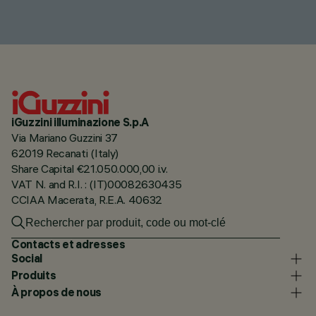
iGuzzini illuminazione S.p.A
Via Mariano Guzzini 37
62019 Recanati (Italy)
Share Capital €21.050.000,00 i.v.
VAT N. and R.I. : (IT)00082630435
CCIAA Macerata, R.E.A. 40632
Contacts et adresses
Social
Produits
À propos de nous