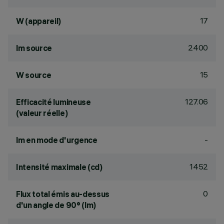
17
W (appareil)
2400
lm source
15
W source
127.06
Efficacité lumineuse
(valeur réelle)
-
lm en mode d'urgence
1452
Intensité maximale (cd)
0
Flux total émis au-dessus
d'un angle de 90° (lm)