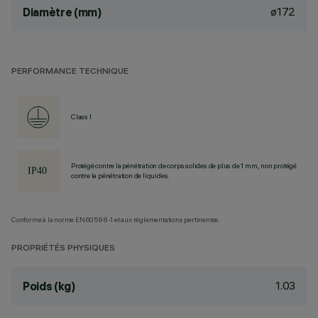
ø172
Diamètre (mm)
PERFORMANCE TECHNIQUE
Class I
Protégé contre la pénétration de corps solides de plus de 1 mm, non protégé
contre la pénétration de liquides.
Conforme à la norme EN60598-1 et aux réglementations pertinentes.
PROPRIÉTÉS PHYSIQUES
1.03
Poids (kg)