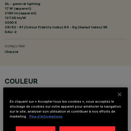
GL - general lighting
17 W (appareil)
2160 lm (appareil)
127.06 lm/W
3000 K
CRI
82
- Rf (Colour Fidelity Index) 84 - Rg (Gamut Index) 95
DALI-2
CONÇU PAR
iGuzzini
COULEUR
En cliquant sur « Accepter tous les cookies », vous acceptez le
stockage de cookies sur votre appareil pour améliorer la navigation
sur le site, analyser son utilisation et contribuer à nos efforts de
marketing.
Plus d’informations
COMPOSANTS OPTIONNELS