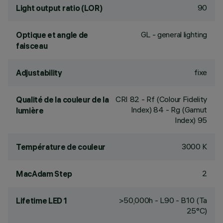
90
Light output ratio (LOR)
GL - general lighting
Optique et angle de
faisceau
fixe
Adjustability
CRI
82
- Rf (Colour Fidelity
Qualité de la couleur de la
Index) 84 - Rg (Gamut
lumière
Index) 95
3000 K
Température de couleur
2
MacAdam Step
>50,000h - L90 - B10 (Ta
Lifetime LED 1
25°C)