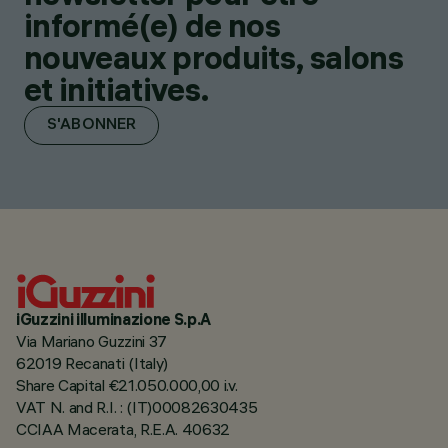
informé(e) de nos
nouveaux produits, salons
et initiatives.
S'ABONNER
iGuzzini illuminazione S.p.A
Via Mariano Guzzini 37
62019 Recanati (Italy)
Share Capital €21.050.000,00 i.v.
VAT N. and R.I. : (IT)00082630435
CCIAA Macerata, R.E.A. 40632