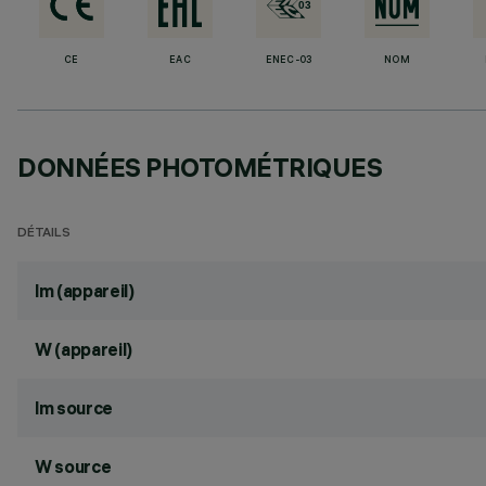
CE
EAC
ENEC-03
NOM
DONNÉES PHOTOMÉTRIQUES
DÉTAILS
lm (appareil)
W (appareil)
lm source
W source