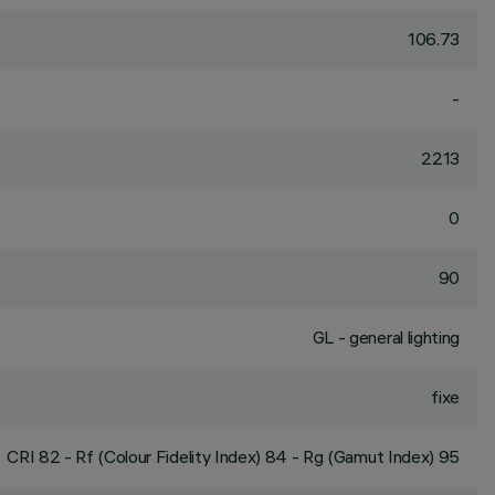
106.73
-
2213
0
90
GL - general lighting
fixe
CRI
82
- Rf (Colour Fidelity Index) 84 - Rg (Gamut Index) 95