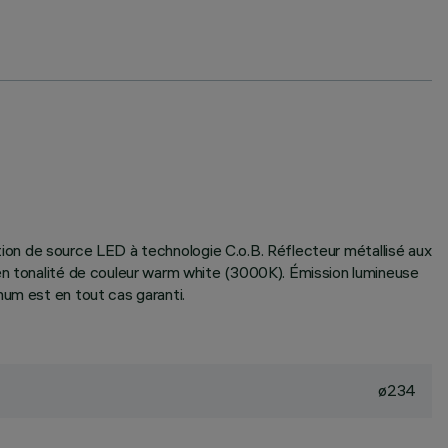
sation de source LED à technologie C.o.B. Réflecteur métallisé aux
 en tonalité de couleur warm white (3000K). Émission lumineuse
mum est en tout cas garanti.
ø234