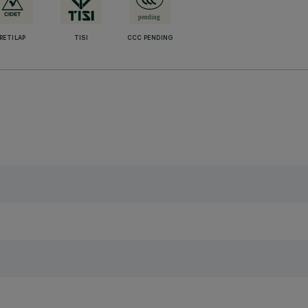
RETILAP
TISI
CCC PENDING