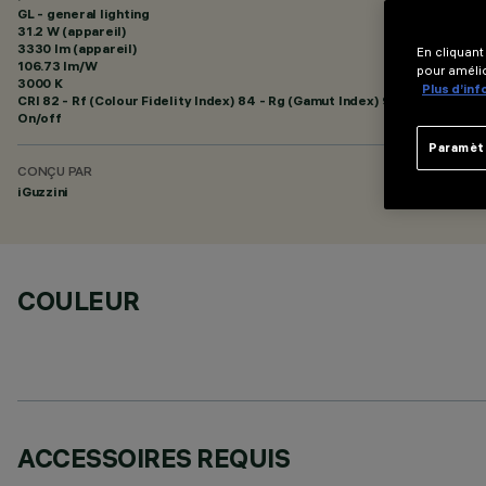
GL - general lighting
31.2 W (appareil)
3330 lm (appareil)
En cliquant
106.73 lm/W
pour amélio
3000 K
Plus d’in
CRI
82
- Rf (Colour Fidelity Index) 84 - Rg (Gamut Index) 95
On/off
Paramèt
CONÇU PAR
iGuzzini
COULEUR
ACCESSOIRES REQUIS