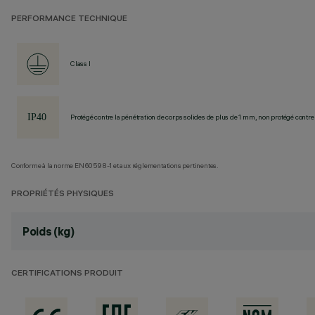
PERFORMANCE TECHNIQUE
Class I
Protégé contre la pénétration de corps solides de plus de 1 mm, non protégé contre 
Conforme à la norme EN60598-1 et aux réglementations pertinentes.
PROPRIÉTÉS PHYSIQUES
Poids (kg)
CERTIFICATIONS PRODUIT