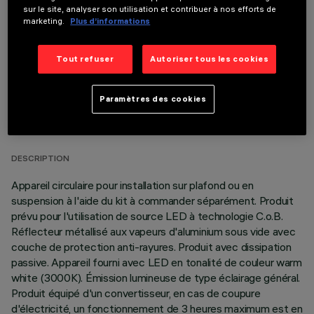
Il est nécessaire de commander l'un des accessoires requis pour installer et utiliser correctement
sur le site, analyser son utilisation et contribuer à nos efforts de
le produit:
marketing.
Plus d’informations
Tout refuser
Autoriser tous les cookies
DONNÉES TECHNIQUES
Paramètres des cookies
DERNIÈRE MISE À JOUR: 06/08/2026
DESCRIPTION
Appareil circulaire pour installation sur plafond ou en
suspension à l'aide du kit à commander séparément. Produit
prévu pour l'utilisation de source LED à technologie C.o.B.
Réflecteur métallisé aux vapeurs d'aluminium sous vide avec
couche de protection anti-rayures. Produit avec dissipation
passive. Appareil fourni avec LED en tonalité de couleur warm
white (3000K). Émission lumineuse de type éclairage général.
Produit équipé d'un convertisseur, en cas de coupure
d'électricité, un fonctionnement de 3 heures maximum est en