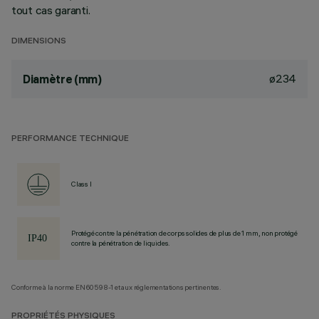
tout cas garanti.
DIMENSIONS
ø234
Diamètre (mm)
PERFORMANCE TECHNIQUE
Class I
Protégé contre la pénétration de corps solides de plus de 1 mm, non protégé
contre la pénétration de liquides.
Conforme à la norme EN60598-1 et aux réglementations pertinentes.
PROPRIÉTÉS PHYSIQUES