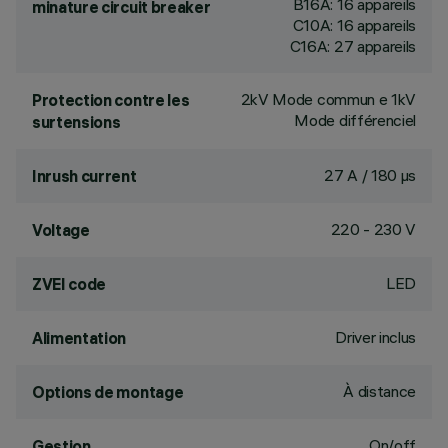
B16A: 16 appareils
minature circuit breaker
C10A: 16 appareils
C16A: 27 appareils
2kV Mode commun e 1kV
Protection contre les
Mode différenciel
surtensions
27 A / 180 µs
Inrush current
220 - 230 V
Voltage
LED
ZVEI code
Driver inclus
Alimentation
À distance
Options de montage
On/off
Gestion