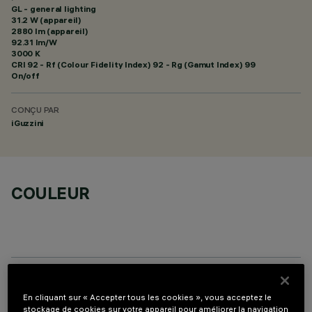
GL - general lighting
31.2 W (appareil)
2880 lm (appareil)
92.31 lm/W
3000 K
CRI
92
- Rf (Colour Fidelity Index) 92 - Rg (Gamut Index) 99
On/off
CONÇU PAR
iGuzzini
COULEUR
ACCESSOIRES REQUIS
En cliquant sur « Accepter tous les cookies », vous acceptez le
stockage de cookies sur votre appareil pour améliorer la navigation