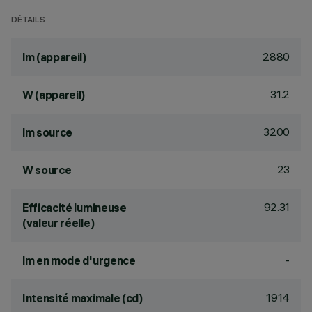
DÉTAILS
2880
lm (appareil)
31.2
W (appareil)
3200
lm source
23
W source
92.31
Efficacité lumineuse
(valeur réelle)
-
lm en mode d'urgence
1914
Intensité maximale (cd)