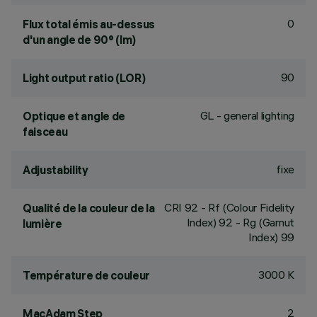
0
Flux total émis au-dessus
d'un angle de 90° (lm)
90
Light output ratio (LOR)
GL - general lighting
Optique et angle de
faisceau
fixe
Adjustability
CRI
92
- Rf (Colour Fidelity
Qualité de la couleur de la
Index) 92 - Rg (Gamut
lumière
Index) 99
3000 K
Température de couleur
2
MacAdam Step