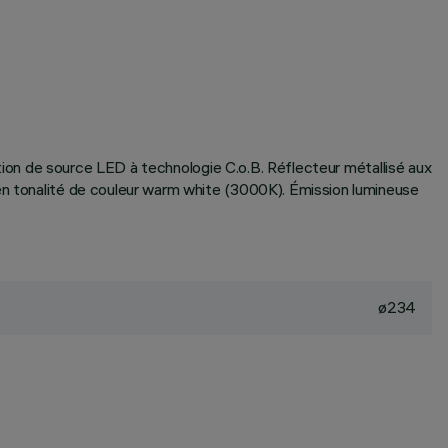
sation de source LED à technologie C.o.B. Réflecteur métallisé aux
 en tonalité de couleur warm white (3000K). Émission lumineuse
ø234