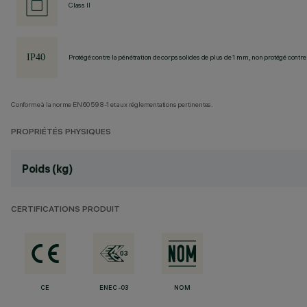
Class II
Protégé contre la pénétration de corps solides de plus de 1 mm, non protégé contre 
Conforme à la norme EN60598-1 et aux réglementations pertinentes.
PROPRIÉTÉS PHYSIQUES
Poids (kg)
CERTIFICATIONS PRODUIT
CE
ENEC-03
NOM