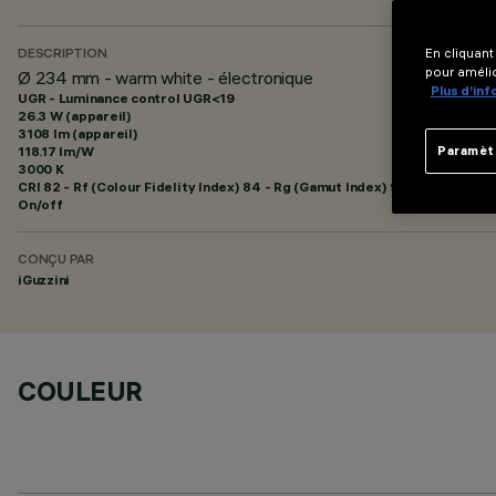
En cliquant
DESCRIPTION
pour amélio
Ø 234 mm - warm white - électronique
Plus d’in
UGR - Luminance control UGR<19
26.3 W (appareil)
3108 lm (appareil)
118.17 lm/W
Paramèt
3000 K
CRI
82
- Rf (Colour Fidelity Index) 84 - Rg (Gamut Index) 95
On/off
CONÇU PAR
iGuzzini
COULEUR