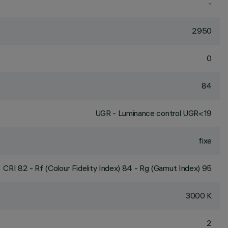
-
2950
0
84
UGR - Luminance control UGR<19
fixe
CRI
82
- Rf (Colour Fidelity Index) 84 - Rg (Gamut Index) 95
3000 K
2