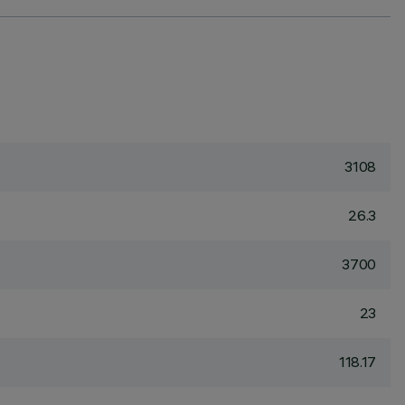
3108
26.3
3700
23
118.17