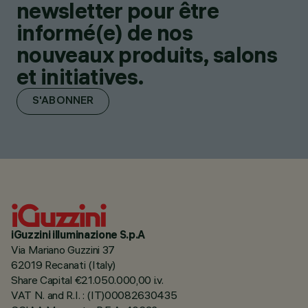
newsletter pour être
informé(e) de nos
nouveaux produits, salons
et initiatives.
S'ABONNER
iGuzzini illuminazione S.p.A
Via Mariano Guzzini 37
62019 Recanati (Italy)
Share Capital €21.050.000,00 i.v.
VAT N. and R.I. : (IT)00082630435