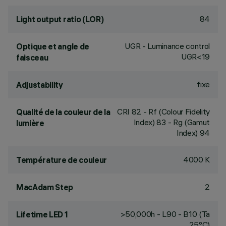
84
Light output ratio (LOR)
UGR - Luminance control
Optique et angle de
UGR<19
faisceau
fixe
Adjustability
CRI
82
- Rf (Colour Fidelity
Qualité de la couleur de la
Index) 83 - Rg (Gamut
lumière
Index) 94
4000 K
Température de couleur
2
MacAdam Step
>50,000h - L90 - B10 (Ta
Lifetime LED 1
25°C)