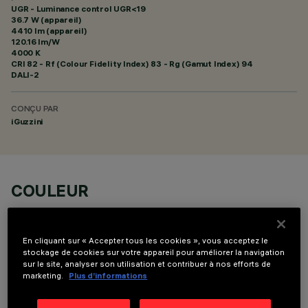
UGR - Luminance control UGR<19
36.7 W (appareil)
4410 lm (appareil)
120.16 lm/W
4000 K
CRI
82
- Rf (Colour Fidelity Index) 83 - Rg (Gamut Index) 94
DALI-2
CONÇU PAR
iGuzzini
COULEUR
En cliquant sur « Accepter tous les cookies », vous acceptez le
stockage de cookies sur votre appareil pour améliorer la navigation
sur le site, analyser son utilisation et contribuer à nos efforts de
marketing.
Plus d’informations
COMPOSANTS OPTIONNELS