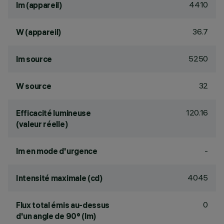
4410
lm (appareil)
36.7
W (appareil)
5250
lm source
32
W source
120.16
Efficacité lumineuse
(valeur réelle)
-
lm en mode d'urgence
4045
Intensité maximale (cd)
0
Flux total émis au-dessus
d'un angle de 90° (lm)