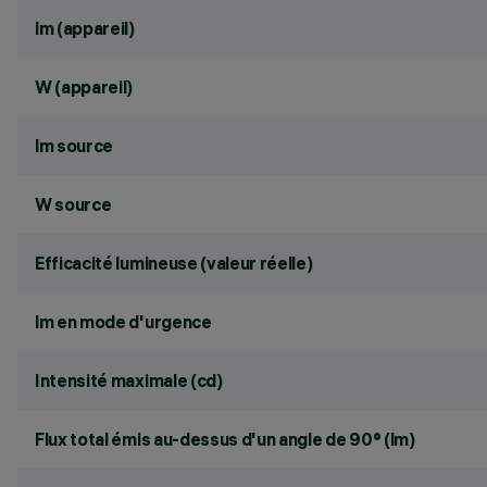
lm (appareil)
W (appareil)
lm source
W source
Efficacité lumineuse (valeur réelle)
lm en mode d'urgence
Intensité maximale (cd)
Flux total émis au-dessus d'un angle de 90° (lm)