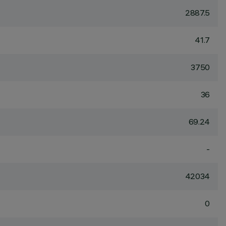
2887.5
41.7
3750
36
69.24
-
42034
0