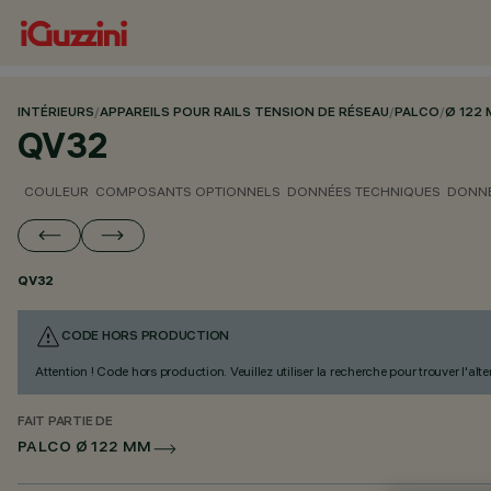
INTÉRIEURS
/
APPAREILS POUR RAILS TENSION DE RÉSEAU
/
PALCO
/
Ø 122
QV32
COULEUR
COMPOSANTS OPTIONNELS
DONNÉES TECHNIQUES
DONNÉ
QV32
CODE HORS PRODUCTION
Attention ! Code hors production. Veuillez utiliser la recherche pour trouver l'al
FAIT PARTIE DE
PALCO Ø 122 MM