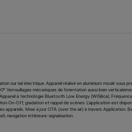
ation sur rail électrique. Appareil réalisé en aluminium moulé sous p
e 90° Verrouillages mécaniques de l’orientation aussi bien vertica
Appareil à technologie Bluetooth Low Energy (WiSilica). Fréquen
ction On-Off, gradation et rappel de scènes. L’application est dispon
appareils. Mise à jour OTA (over the air) à travers Application. B
h, navigation intérieure-signalisation.