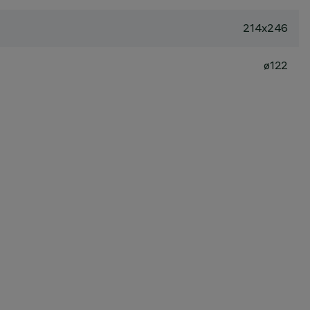
214x246
ø122