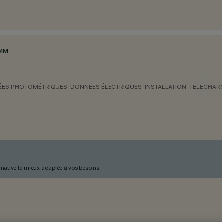
 MM
ES PHOTOMÉTRIQUES
DONNÉES ÉLECTRIQUES
INSTALLATION
TÉLÉCHAR
ternative la mieux adaptée à vos besoins.