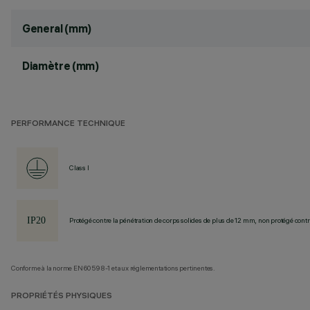
General (mm)
Diamètre (mm)
PERFORMANCE TECHNIQUE
Class I
Protégé contre la pénétration de corps solides de plus de 12 mm, non protégé contre
Conforme à la norme EN60598-1 et aux réglementations pertinentes.
PROPRIÉTÉS PHYSIQUES