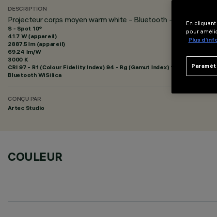
DESCRIPTION
Projecteur corps moyen warm white - Bluetooth - optique Spo
En cliquant
S - Spot 10°
pour amélio
41.7 W (appareil)
Plus d’in
2887.5 lm (appareil)
69.24 lm/W
3000 K
Paramèt
CRI
97
- Rf (Colour Fidelity Index) 94 - Rg (Gamut Index) 101
Bluetooth WiSilica
CONÇU PAR
Artec Studio
COULEUR