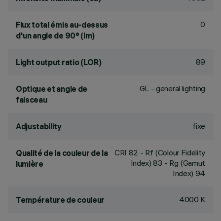
0
Flux total émis au-dessus
d'un angle de 90° (lm)
89
Light output ratio (LOR)
GL - general lighting
Optique et angle de
faisceau
fixe
Adjustability
CRI
82
- Rf (Colour Fidelity
Qualité de la couleur de la
Index) 83 - Rg (Gamut
lumière
Index) 94
4000 K
Température de couleur