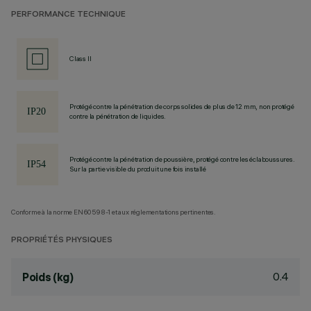
PERFORMANCE TECHNIQUE
Class II
Protégé contre la pénétration de corps solides de plus de 12 mm, non protégé
contre la pénétration de liquides.
Protégé contre la pénétration de poussière, protégé contre les éclaboussures.
Sur la partie visible du produit une fois installé
Conforme à la norme EN60598-1 et aux réglementations pertinentes.
PROPRIÉTÉS PHYSIQUES
0.4
Poids (kg)