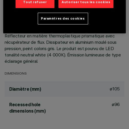
Tout refuser
Autoriser tous les cookies
DESCRIPTION
Paramètres des cookies
Appareil rond fixe prévu pour l'utilisation de source LED à
technologie C.o.B. Version lampe à poser, avec plaque.
Réflecteur en matière thermoplastique prismatique avec
récupérateur de flux. Dissipateur en aluminium moulé sous
pression, peint coloris gris. Le produit est pourvu de LED
tonalité neutral white (4 000K). Émission lumineuse de type
éclairage général.
DIMENSIONS
ø105
Diamètre (mm)
ø96
Recessed hole
dimensions (mm)