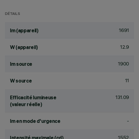
DÉTAILS
1691
lm (appareil)
12.9
W (appareil)
1900
lm source
11
W source
131.09
Efficacité lumineuse
(valeur réelle)
-
lm en mode d'urgence
1552
Intensité maximale (cd)