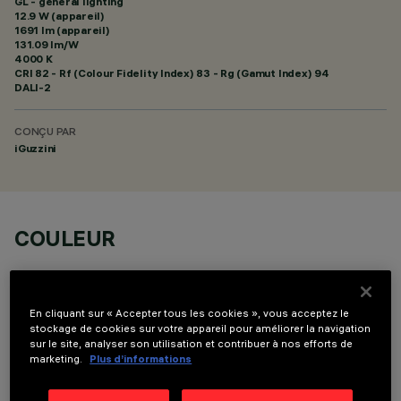
GL - general lighting
12.9 W (appareil)
1691 lm (appareil)
131.09 lm/W
4000 K
CRI
82
- Rf (Colour Fidelity Index) 83 - Rg (Gamut Index) 94
DALI-2
CONÇU PAR
iGuzzini
COULEUR
En cliquant sur « Accepter tous les cookies », vous acceptez le
stockage de cookies sur votre appareil pour améliorer la navigation
sur le site, analyser son utilisation et contribuer à nos efforts de
marketing.
Plus d’informations
DONNÉES TECHNIQUES
DERNIÈRE MISE À JOUR: 05/08/2026