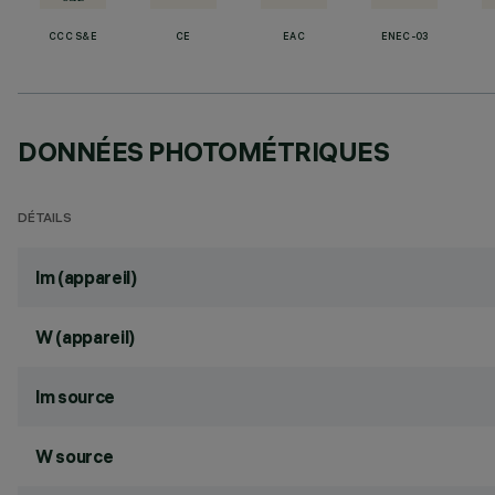
CCC S&E
CE
EAC
ENEC-03
DONNÉES PHOTOMÉTRIQUES
DÉTAILS
lm (appareil)
W (appareil)
lm source
W source