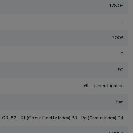
128.06
-
2008
0
90
GL - general lighting
fixe
CRI
82
- Rf (Colour Fidelity Index) 83 - Rg (Gamut Index) 94