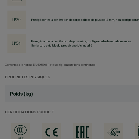
Protégé contre la pénétration de corps solides de plus de 12 mm, non protégé contre
Protégé contre la pénétration de poussière, protégé contre les éclaboussures.
Sur la partie visible du produit une fois installé
Conforme à la norme EN60598-1 et aux réglementations pertinentes.
PROPRIÉTÉS PHYSIQUES
Poids (kg)
CERTIFICATIONS PRODUIT