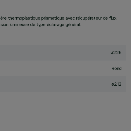
tière thermoplastique prismatique avec récupérateur de flux.
ssion lumineuse de type éclairage général.
ø225
Rond
ø212