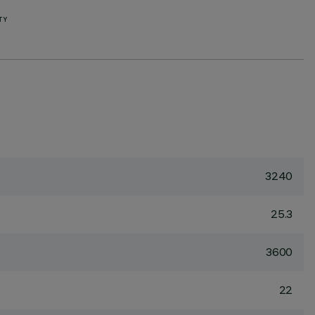
TY
3240
25.3
3600
22