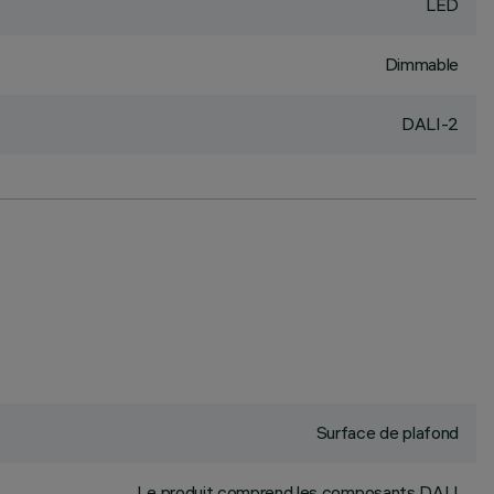
LED
Dimmable
DALI-2
Surface de plafond
Le produit comprend les composants DALI