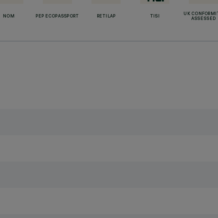
UK CONFORMI
NOM
PEP ECOPASSPORT
RETILAP
TISI
ASSESSED