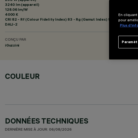
3240 lm (appareil)
128.06 lm/W
4000 K
En cliquant
CRI
82
- Rf (Colour Fidelity Index) 83 - Rg (Gamut Index) 94
pour amélio
DALI-2
Plus d’in
CONÇU PAR
Paramèt
iGuzzini
COULEUR
DONNÉES TECHNIQUES
DERNIÈRE MISE À JOUR: 06/08/2026