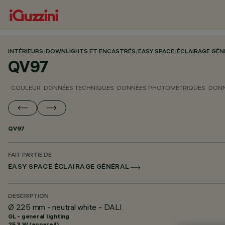
INTÉRIEURS
/
DOWNLIGHTS ET ENCASTRÉS
/
EASY SPACE
/
ÉCLAIRAGE GÉN
QV97
COULEUR
DONNÉES TECHNIQUES
DONNÉES PHOTOMÉTRIQUES
DONN
QV97
FAIT PARTIE DE
EASY SPACE ÉCLAIRAGE GÉNÉRAL
DESCRIPTION
Ø 225 mm - neutral white - DALI
GL - general lighting
25.3 W (appareil)