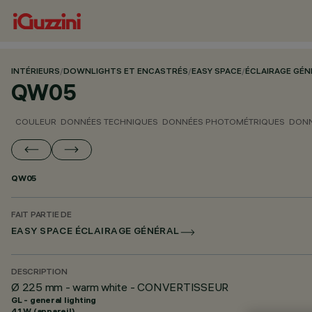
INTÉRIEURS
/
DOWNLIGHTS ET ENCASTRÉS
/
EASY SPACE
/
ÉCLAIRAGE GÉN
QW05
COULEUR
DONNÉES TECHNIQUES
DONNÉES PHOTOMÉTRIQUES
DONN
QW05
FAIT PARTIE DE
EASY SPACE ÉCLAIRAGE GÉNÉRAL
DESCRIPTION
Ø 225 mm - warm white - CONVERTISSEUR
GL - general lighting
41 W (appareil)