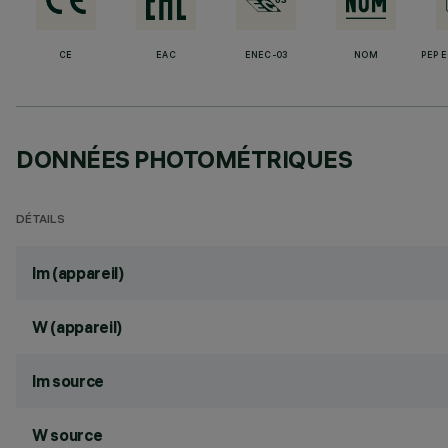
CE
EAC
ENEC-03
NOM
PEP 
DONNÉES PHOTOMÉTRIQUES
DÉTAILS
lm (appareil)
W (appareil)
lm source
W source