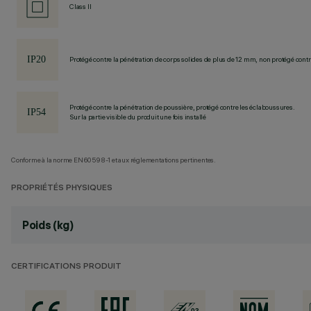
Class II
Protégé contre la pénétration de corps solides de plus de 12 mm, non protégé contre
Protégé contre la pénétration de poussière, protégé contre les éclaboussures.
Sur la partie visible du produit une fois installé
Conforme à la norme EN60598-1 et aux réglementations pertinentes.
PROPRIÉTÉS PHYSIQUES
Poids (kg)
CERTIFICATIONS PRODUIT