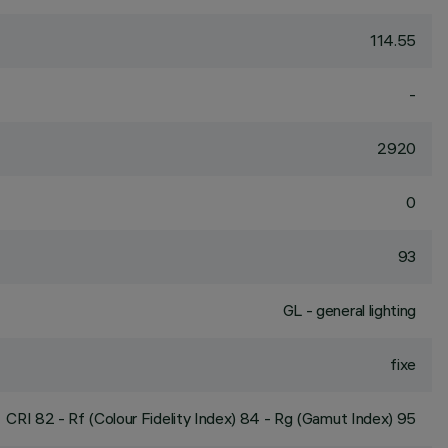
114.55
-
2920
0
93
GL - general lighting
fixe
CRI
82
- Rf (Colour Fidelity Index) 84 - Rg (Gamut Index) 95