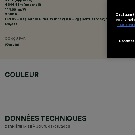
4696.5 lm (appareil)
114.55 lm/W
3000 K
En cliquant
CRI
82
- Rf (Colour Fidelity Index) 84 - Rg (Gamut Index) 95
pour amélio
On/off
Plus d’in
CONÇU PAR
Paramèt
iGuzzini
COULEUR
DONNÉES TECHNIQUES
DERNIÈRE MISE À JOUR: 05/08/2026