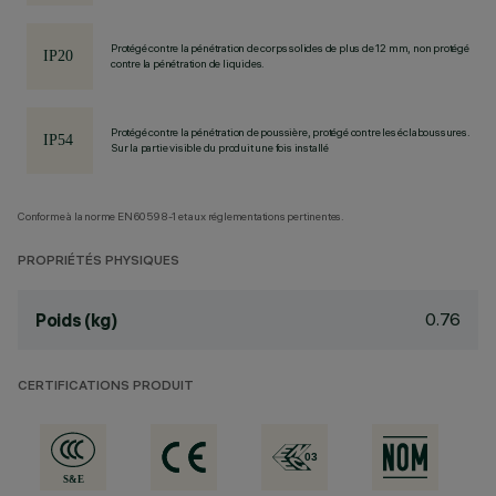
Protégé contre la pénétration de corps solides de plus de 12 mm, non protégé
contre la pénétration de liquides.
Protégé contre la pénétration de poussière, protégé contre les éclaboussures.
Sur la partie visible du produit une fois installé
Conforme à la norme EN60598-1 et aux réglementations pertinentes.
PROPRIÉTÉS PHYSIQUES
0.76
Poids (kg)
CERTIFICATIONS PRODUIT