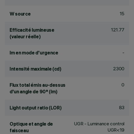
15
W source
121.77
Efficacité lumineuse
(valeur réelle)
-
lm en mode d'urgence
2300
Intensité maximale (cd)
0
Flux total émis au-dessus
d'un angle de 90° (lm)
83
Light output ratio (LOR)
UGR - Luminance control
Optique et angle de
UGR<19
faisceau