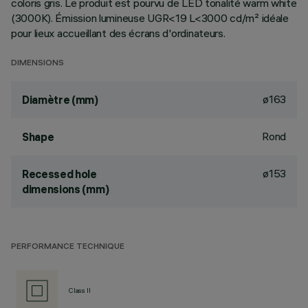
coloris gris. Le produit est pourvu de LED tonalité warm white
(3000K). Émission lumineuse UGR<19 L<3000 cd/m² idéale
pour lieux accueillant des écrans d'ordinateurs.
DIMENSIONS
ø163
Diamètre (mm)
Rond
Shape
ø153
Recessed hole
dimensions (mm)
PERFORMANCE TECHNIQUE
Class II