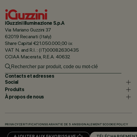
iGuzzini illuminazione S.p.A
Via Mariano Guzzini 37
62019 Recanati (Italy)
Share Capital €21.050.000,00 i.v.
VAT N. and R.I. : (IT)00082630435
CCIAA Macerata, R.E.A. 40632
Contacts et adresses
Social
Produits
À propos de nous
PRIVACY
CERTIFICATIONS
GARANTIE DE 5 ANS
SIGNALEMENTS
COOKIE POLICY
ACCESSIBILITY STATEMENT
NOS CODES
KNOWLEDGE BASE (LOGIN REQUIRED)
AJOUTER AUX FAVORIS
SAVE
TÉLÉCHARGEMEN