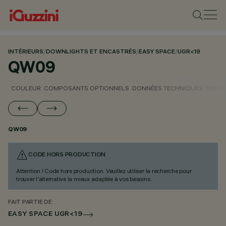
INTÉRIEURS
/
DOWNLIGHTS ET ENCASTRÉS
/
EASY SPACE
/
UGR<19
QW09
COULEUR
COMPOSANTS OPTIONNELS
DONNÉES TECHNIQUES
DONNÉ
QW09
CODE HORS PRODUCTION
Attention ! Code hors production. Veuillez utiliser la recherche pour
trouver l'alternative la mieux adaptée à vos besoins.
FAIT PARTIE DE
EASY SPACE UGR<19