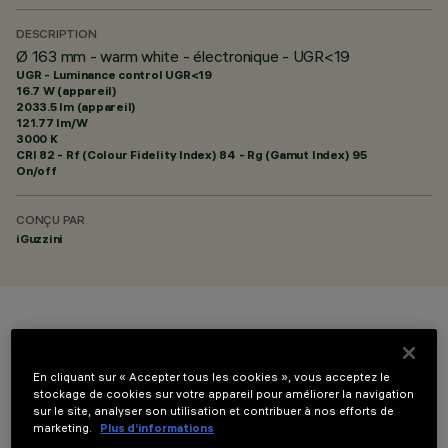
DESCRIPTION
Ø 163 mm - warm white - électronique - UGR<19
UGR - Luminance control UGR<19
16.7 W (appareil)
2033.5 lm (appareil)
121.77 lm/W
3000 K
CRI
82
- Rf (Colour Fidelity Index) 84 - Rg (Gamut Index) 95
On/off
CONÇU PAR
iGuzzini
COULEUR
En cliquant sur « Accepter tous les cookies », vous acceptez le
stockage de cookies sur votre appareil pour améliorer la navigation
sur le site, analyser son utilisation et contribuer à nos efforts de
marketing.
Plus d’informations