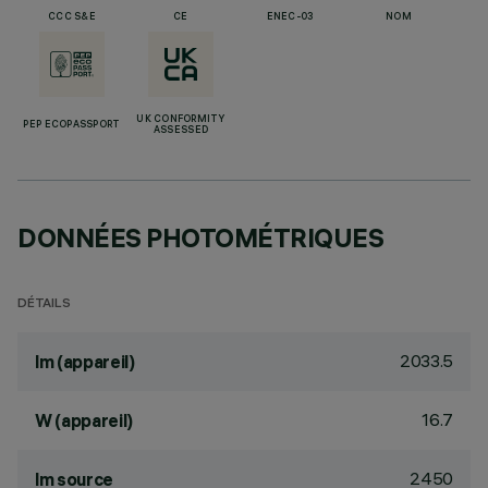
CCC S&E
CE
ENEC-03
NOM
UK CONFORMITY
PEP ECOPASSPORT
ASSESSED
DONNÉES PHOTOMÉTRIQUES
DÉTAILS
2033.5
lm (appareil)
16.7
W (appareil)
2450
lm source