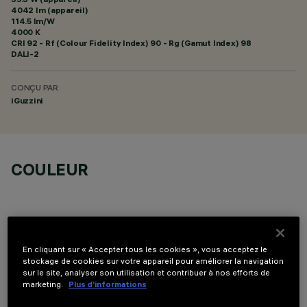
4042 lm (appareil)
114.5 lm/W
4000 K
CRI
92
- Rf (Colour Fidelity Index) 90 - Rg (Gamut Index) 98
DALI-2
CONÇU PAR
iGuzzini
COULEUR
En cliquant sur « Accepter tous les cookies », vous acceptez le
stockage de cookies sur votre appareil pour améliorer la navigation
DONNÉES TECHNIQUES
sur le site, analyser son utilisation et contribuer à nos efforts de
marketing.
Plus d’informations
DERNIÈRE MISE À JOUR: 06/08/2026