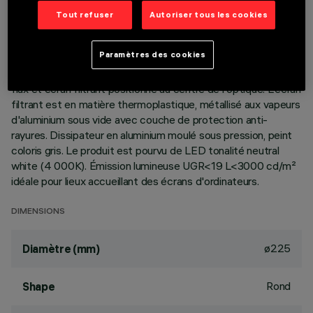
Tout refuser
Autoriser tous les cookies
DESCRIPTION
Appareil rond fixe prévu pour l'utilisation de source LED à
Paramètres des cookies
technologie C.o.B. Version lampe à poser, avec plaque.
Réflecteur en matière thermoplastique avec récupérateur de
flux et écran filtrant positionné au centre de l'optique. L'écran
filtrant est en matière thermoplastique, métallisé aux vapeurs
d'aluminium sous vide avec couche de protection anti-
rayures. Dissipateur en aluminium moulé sous pression, peint
coloris gris. Le produit est pourvu de LED tonalité neutral
white (4 000K). Émission lumineuse UGR<19 L<3000 cd/m²
idéale pour lieux accueillant des écrans d'ordinateurs.
DIMENSIONS
ø225
Diamètre (mm)
Rond
Shape