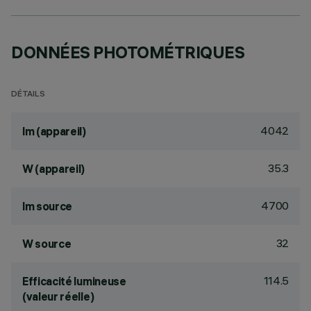
DONNÉES PHOTOMÉTRIQUES
DÉTAILS
4042
lm (appareil)
35.3
W (appareil)
4700
lm source
32
W source
114.5
Efficacité lumineuse
(valeur réelle)