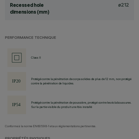
ø212
Recessed hole
dimensions (mm)
PERFORMANCE TECHNIQUE
Class II
Protégé contre la pénétration de corps solides de plus de 12 mm, non protégé
contre la pénétration de liquides.
Protégé contre la pénétration de poussière, protégé contre les éclaboussures.
Sur la partie visible du produit une fois installé
Conforme à la norme EN60598-1 et aux réglementations pertinentes.
PROPRIÉTÉS PHYSIQUES