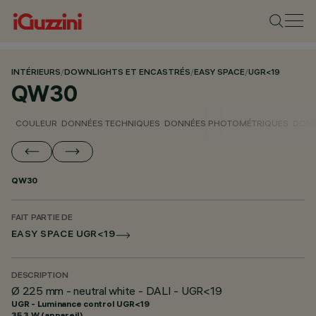
INTÉRIEURS
/
DOWNLIGHTS ET ENCASTRÉS
/
EASY SPACE
/
UGR<19
QW30
COULEUR
DONNÉES TECHNIQUES
DONNÉES PHOTOMÉTRIQUES
DONN
QW30
FAIT PARTIE DE
EASY SPACE UGR<19
DESCRIPTION
Ø 225 mm - neutral white - DALI - UGR<19
UGR - Luminance control UGR<19
35.3 W (appareil)