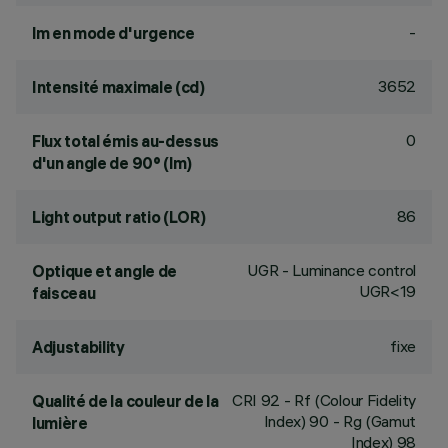
-
lm en mode d'urgence
3652
Intensité maximale (cd)
0
Flux total émis au-dessus
d'un angle de 90° (lm)
86
Light output ratio (LOR)
UGR - Luminance control
Optique et angle de
UGR<19
faisceau
fixe
Adjustability
CRI
92
- Rf (Colour Fidelity
Qualité de la couleur de la
Index) 90 - Rg (Gamut
lumière
Index) 98