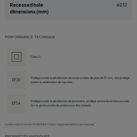
ø212
Recessed hole
dimensions (mm)
PERFORMANCE TECHNIQUE
Class II
Protégé contre la pénétration de corps solides de plus de 12 mm, non protégé
contre la pénétration de liquides.
Protégé contre la pénétration de poussière, protégé contre les éclaboussures.
Sur la partie visible du produit une fois installé
Conforme à la norme EN60598-1 et aux réglementations pertinentes.
PROPRIÉTÉS PHYSIQUES