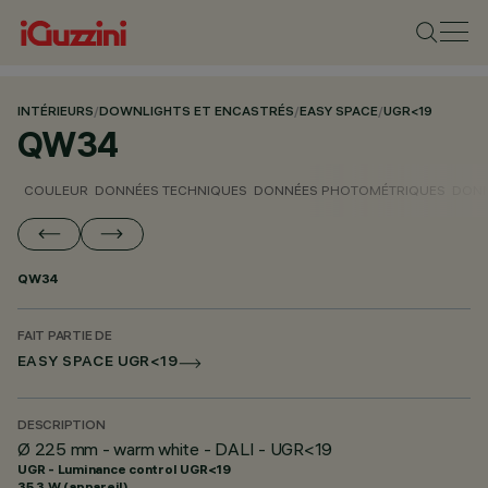
INTÉRIEURS
/
DOWNLIGHTS ET ENCASTRÉS
/
EASY SPACE
/
UGR<19
QW34
COULEUR
DONNÉES TECHNIQUES
DONNÉES PHOTOMÉTRIQUES
DONN
QW34
FAIT PARTIE DE
EASY SPACE UGR<19
DESCRIPTION
Ø 225 mm - warm white - DALI - UGR<19
UGR - Luminance control UGR<19
35.3 W (appareil)