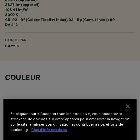
3827 lm (appareil)
108.41 lm/W
3000 K
CRI
92
- Rf (Colour Fidelity Index) 92 - Rg (Gamut Index) 99
DALI-2
CONÇU PAR
iGuzzini
COULEUR
En cliquant sur « Accepter tous les cookies », vous acceptez le
stockage de cookies sur votre appareil pour améliorer la navigation
DONNÉES TECHNIQUES
sur le site, analyser son utilisation et contribuer à nos efforts de
marketing.
Plus d’informations
DERNIÈRE MISE À JOUR: 06/08/2026