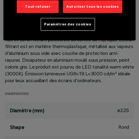
Tout refuser
Autoriser tous les cookies
DESCRIPTION
Appareil rond fixe prévu pour l'utilisation de source LED à
Paramètres des cookies
technologie C.o.B. Version lampe à poser, avec plaque.
Réflecteur en matière thermoplastique avec récupérateur de
flux et écran filtrant positionné au centre de l'optique. L'écran
filtrant est en matière thermoplastique, métallisé aux vapeurs
d'aluminium sous vide avec couche de protection anti-
rayures. Dissipateur en aluminium moulé sous pression, peint
coloris gris. Le produit est pourvu de LED tonalité warm white
(3000K). Émission lumineuse UGR<19 L<3000 cd/m² idéale
pour lieux accueillant des écrans d'ordinateurs.
DIMENSIONS
ø225
Diamètre (mm)
Rond
Shape