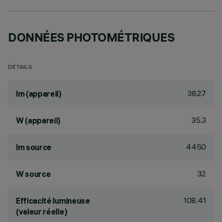
DONNÉES PHOTOMÉTRIQUES
DÉTAILS
3827
lm (appareil)
35.3
W (appareil)
4450
lm source
32
W source
108.41
Efficacité lumineuse
(valeur réelle)