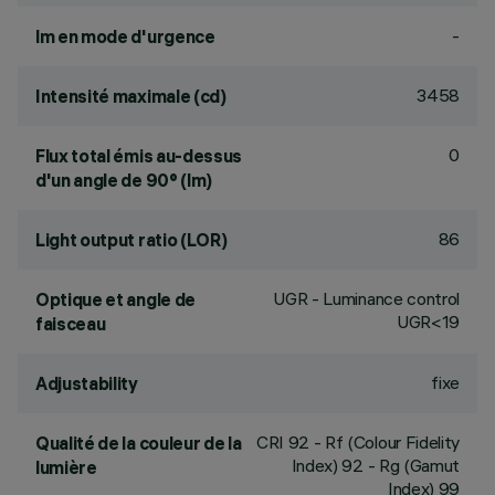
-
lm en mode d'urgence
3458
Intensité maximale (cd)
0
Flux total émis au-dessus
d'un angle de 90° (lm)
86
Light output ratio (LOR)
UGR - Luminance control
Optique et angle de
UGR<19
faisceau
fixe
Adjustability
CRI
92
- Rf (Colour Fidelity
Qualité de la couleur de la
Index) 92 - Rg (Gamut
lumière
Index) 99