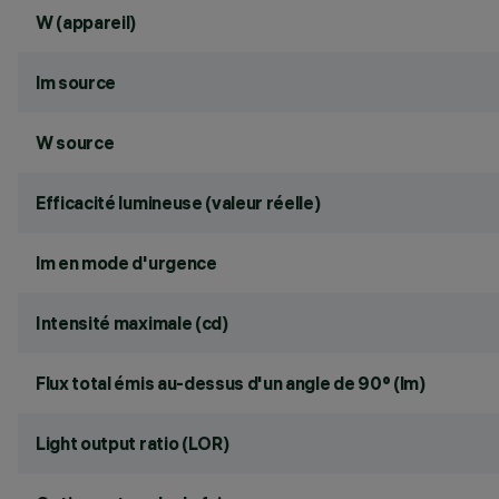
W (appareil)
lm source
W source
Efficacité lumineuse (valeur réelle)
lm en mode d'urgence
Intensité maximale (cd)
Flux total émis au-dessus d'un angle de 90° (lm)
Light output ratio (LOR)