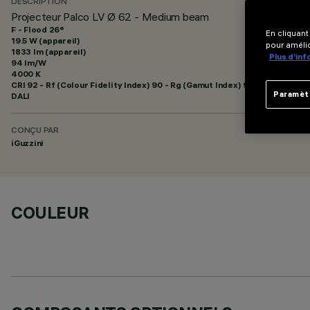
DESCRIPTION
Projecteur Palco LV Ø 62 - Medium beam
F - Flood 26°
En cliquant
19.5 W (appareil)
pour amélio
1833 lm (appareil)
Plus d’in
94 lm/W
4000 K
CRI
92
- Rf (Colour Fidelity Index) 90 - Rg (Gamut Index) 98
Paramèt
DALI
CONÇU PAR
iGuzzini
COULEUR