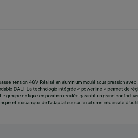
 à basse tension 48V. Réalisé en aluminium moulé sous pression ave
able DALI. La technologie intégrée « power line » permet de régler 
°. Le groupe optique en position reculée garantit un grand confort 
ue et mécanique de l'adaptateur sur le rail sans nécessité d'outil