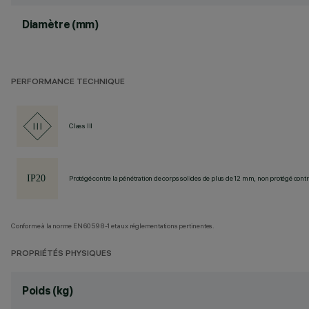
Diamètre (mm)
PERFORMANCE TECHNIQUE
Class III
Protégé contre la pénétration de corps solides de plus de 12 mm, non protégé contre
Conforme à la norme EN60598-1 et aux réglementations pertinentes.
PROPRIÉTÉS PHYSIQUES
Poids (kg)