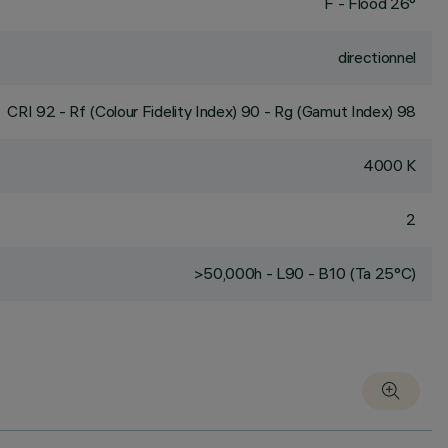
F - Flood 26°
directionnel
CRI
92
- Rf (Colour Fidelity Index) 90 - Rg (Gamut Index) 98
4000 K
2
>50,000h - L90 - B10 (Ta 25°C)