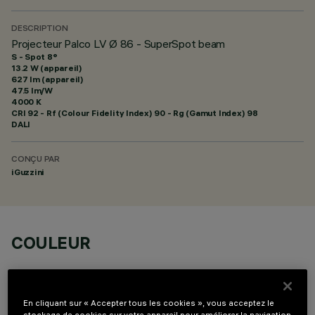
DESCRIPTION
Projecteur Palco LV Ø 86 - SuperSpot beam
S - Spot 8°
13.2 W (appareil)
627 lm (appareil)
47.5 lm/W
4000 K
CRI
92
- Rf (Colour Fidelity Index) 90 - Rg (Gamut Index) 98
DALI
CONÇU PAR
iGuzzini
COULEUR
En cliquant sur « Accepter tous les cookies », vous acceptez le
stockage de cookies sur votre appareil pour améliorer la navigation