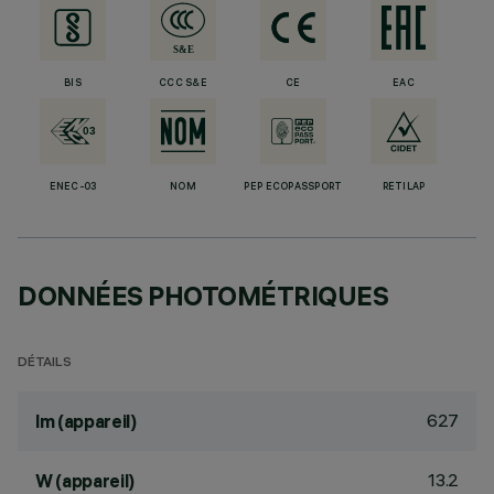
BIS
CCC S&E
CE
EAC
ENEC-03
NOM
PEP ECOPASSPORT
RETILAP
DONNÉES PHOTOMÉTRIQUES
DÉTAILS
627
lm (appareil)
13.2
W (appareil)