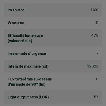
1100
lm source
11
W source
47.5
Efficacité lumineuse
(valeur réelle)
-
lm en mode d'urgence
22622
Intensité maximale (cd)
0
Flux total émis au-dessus
d'un angle de 90° (lm)
57
Light output ratio (LOR)