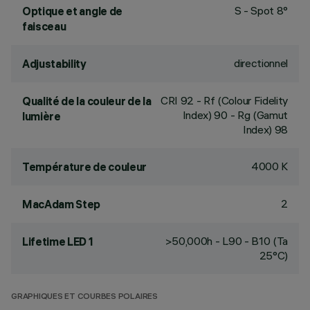
S - Spot 8°
Optique et angle de
faisceau
directionnel
Adjustability
CRI
92
- Rf (Colour Fidelity
Qualité de la couleur de la
Index) 90 - Rg (Gamut
lumière
Index) 98
4000 K
Température de couleur
2
MacAdam Step
>50,000h - L90 - B10 (Ta
Lifetime LED 1
25°C)
GRAPHIQUES ET COURBES POLAIRES