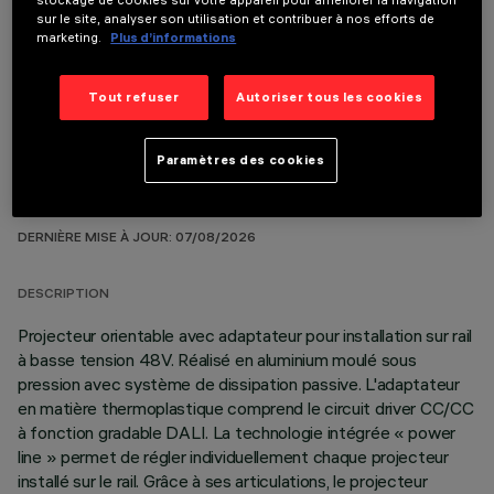
sur le site, analyser son utilisation et contribuer à nos efforts de
marketing.
Plus d’informations
COMPOSANTS OPTIONNELS
Tout refuser
Autoriser tous les cookies
Paramètres des cookies
DONNÉES TECHNIQUES
DERNIÈRE MISE À JOUR: 07/08/2026
DESCRIPTION
Projecteur orientable avec adaptateur pour installation sur rail
à basse tension 48V. Réalisé en aluminium moulé sous
pression avec système de dissipation passive. L'adaptateur
en matière thermoplastique comprend le circuit driver CC/CC
à fonction gradable DALI. La technologie intégrée « power
line » permet de régler individuellement chaque projecteur
installé sur le rail. Grâce à ses articulations, le projecteur