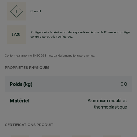
Class III
Protégé contre la pénétration de corps solides de plus de 12 mm, non protégé
contre la pénétration de liquides.
Conforme à la norme EN60598-1 et aux réglementations pertinentes.
PROPRIÉTÉS PHYSIQUES
0.8
Poids (kg)
Aluminium moulé et
Matériel
thermoplastique
CERTIFICATIONS PRODUIT