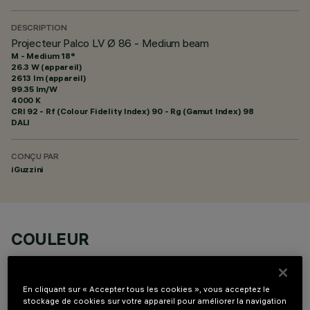
DESCRIPTION
Projecteur Palco LV Ø 86 - Medium beam
M - Medium 18°
26.3 W (appareil)
2613 lm (appareil)
99.35 lm/W
4000 K
CRI
92
- Rf (Colour Fidelity Index) 90 - Rg (Gamut Index) 98
DALI
CONÇU PAR
iGuzzini
COULEUR
En cliquant sur « Accepter tous les cookies », vous acceptez le
stockage de cookies sur votre appareil pour améliorer la navigation