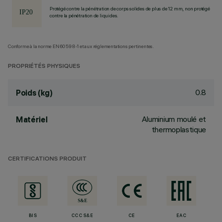
Protégé contre la pénétration de corps solides de plus de 12 mm, non protégé
contre la pénétration de liquides.
Conforme à la norme EN60598-1 et aux réglementations pertinentes.
PROPRIÉTÉS PHYSIQUES
0.8
Poids (kg)
Aluminium moulé et
Matériel
thermoplastique
CERTIFICATIONS PRODUIT
BIS
CCC S&E
CE
EAC