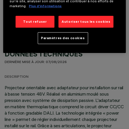
sur le site, analyser son utilisation et contribuer à nos efforts de
marketing.
Plus d’informations
COMPOSANTS OPTIONNELS
Tout refuser
Autoriser tous les cookies
Paramètres des cookies
DONNÉES TECHNIQUES
DERNIÈRE MISE À JOUR: 07/08/2026
DESCRIPTION
Projecteur orientable avec adaptateur pour installation sur rail
à basse tension 48V. Réalisé en aluminium moulé sous
pression avec système de dissipation passive. L'adaptateur
en matière thermoplastique comprend le circuit driver CC/CC
à fonction gradable DALI. La technologie intégrée « power
line » permet de régler individuellement chaque projecteur
installé sur le rail. Grâce à ses articulations, le projecteur