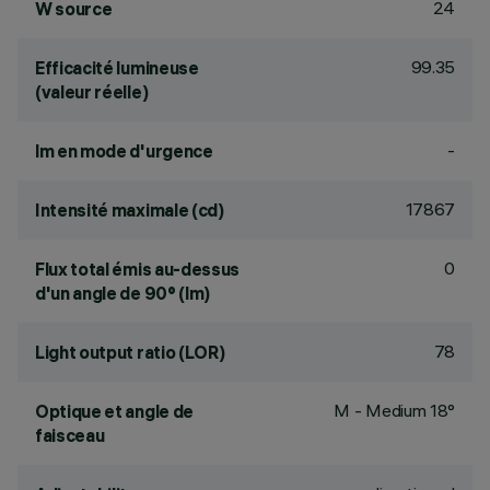
24
W source
99.35
Efficacité lumineuse
(valeur réelle)
-
lm en mode d'urgence
17867
Intensité maximale (cd)
0
Flux total émis au-dessus
d'un angle de 90° (lm)
78
Light output ratio (LOR)
M - Medium 18°
Optique et angle de
faisceau