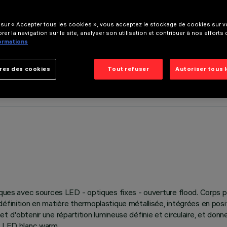
 sur « Accepter tous les cookies », vous acceptez le stockage de cookies sur vo
rer la navigation sur le site, analyser son utilisation et contribuer à nos efforts
formations
res des cookies
Tout refuser
Autoriser tous 
iques avec sources LED - optiques fixes - ouverture flood. Corps pr
finition en matière thermoplastique métallisée, intégrées en positi
t d'obtenir une répartition lumineuse définie et circulaire, et don
l. LED blanc warm.