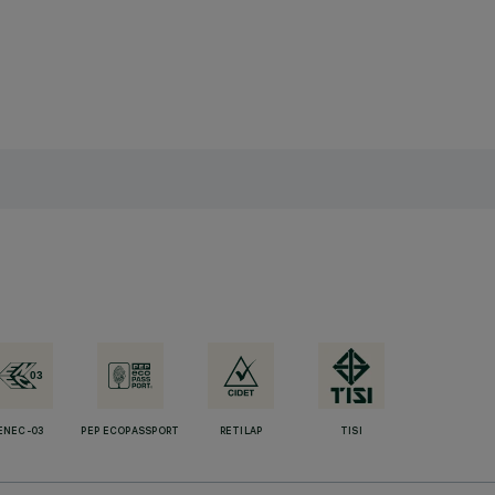
ENEC-03
PEP ECOPASSPORT
RETILAP
TISI