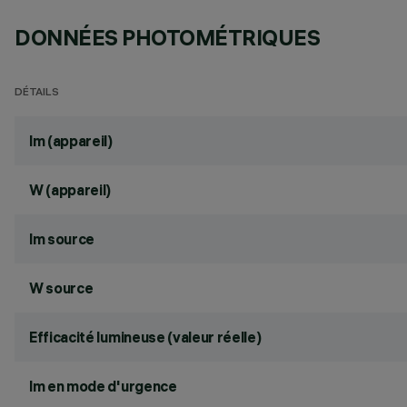
DONNÉES PHOTOMÉTRIQUES
DÉTAILS
lm (appareil)
W (appareil)
lm source
W source
Efficacité lumineuse (valeur réelle)
lm en mode d'urgence