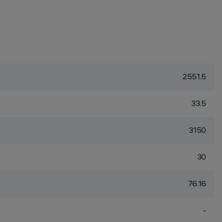
2551.5
33.5
3150
30
76.16
-