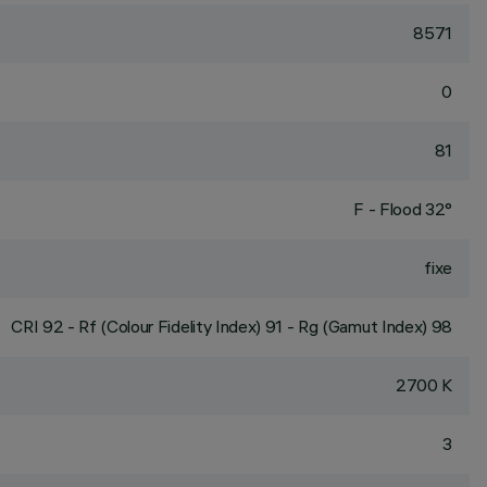
8571
0
81
F - Flood 32°
fixe
CRI
92
- Rf (Colour Fidelity Index) 91 - Rg (Gamut Index) 98
2700 K
3