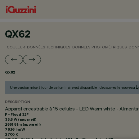
QX62
COULEUR
DONNÉES TECHNIQUES
DONNÉES PHOTOMÉTRIQUES
DONN
QX62
L
Une version mise à jour de ce luminaire est disponible : découvrez le nouveau
DESCRIPTION
Appareil encastrable à 15 cellules - LED Warm white - Alimenta
F - Flood 32°
33.5 W (appareil)
2551.5 lm (appareil)
76.16 lm/W
2700 K