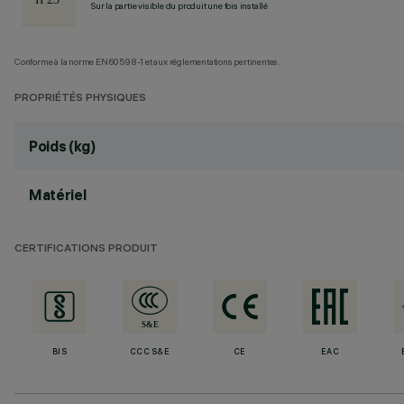
Sur la partie visible du produit une fois installé
Conforme à la norme EN60598-1 et aux réglementations pertinentes.
PROPRIÉTÉS PHYSIQUES
Poids (kg)
Matériel
CERTIFICATIONS PRODUIT
BIS
CCC S&E
CE
EAC