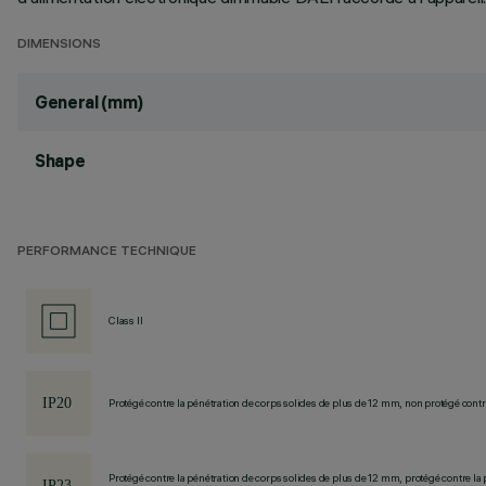
DIMENSIONS
General (mm)
Shape
PERFORMANCE TECHNIQUE
Class II
Protégé contre la pénétration de corps solides de plus de 12 mm, non protégé contre
Protégé contre la pénétration de corps solides de plus de 12 mm, protégé contre la 