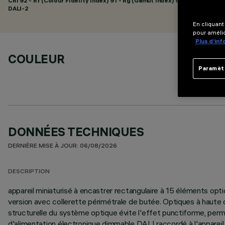
CRI
92
- Rf (Colour Fidelity Index) 91 - Rg (Gamut Index) 98
DALI-2
En cliquant
pour amélio
Plus d’in
COULEUR
Paramèt
DONNÉES TECHNIQUES
DERNIÈRE MISE À JOUR: 06/08/2026
DESCRIPTION
appareil miniaturisé à encastrer rectangulaire à 15 éléments opt
version avec collerette périmétrale de butée. Optiques à haute dé
structurelle du système optique évite l'effet punctiforme, perme
d'alimentation électronique dimmable DALI raccordé à l'apparei