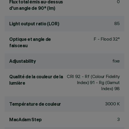
0
Flux total émis au-dessus
d'un angle de 90° (lm)
85
Light output ratio (LOR)
F - Flood 32°
Optique et angle de
faisceau
fixe
Adjustability
CRI
92
- Rf (Colour Fidelity
Qualité de la couleur de la
Index) 91 - Rg (Gamut
lumière
Index) 98
3000 K
Température de couleur
3
MacAdam Step