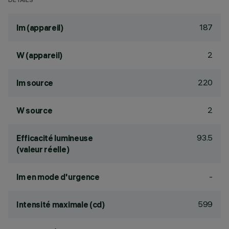
DÉTAILS
187
lm (appareil)
2
W (appareil)
220
lm source
2
W source
93.5
Efficacité lumineuse
(valeur réelle)
-
lm en mode d'urgence
599
Intensité maximale (cd)