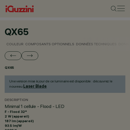
QX65
COULEUR
COMPOSANTS OPTIONNELS
DONNÉES TECHNIQUES
DONNÉ
QX65
Une version mise à jour de ce luminaire est disponible : découvrez le
Laser Blade
nouveau
.
DESCRIPTION
Minimal 1 cellule - Flood - LED
F - Flood 32°
2 W (appareil)
187 lm (appareil)
93.5 lm/W