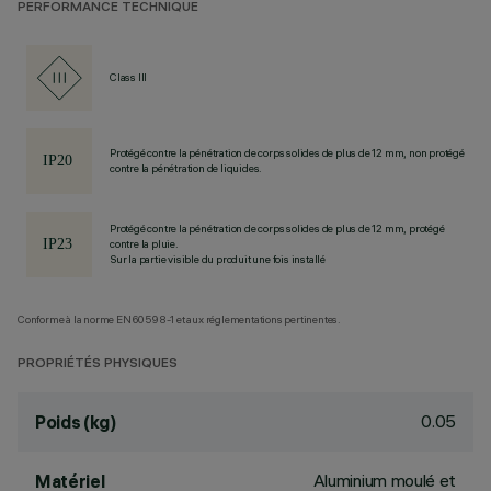
PERFORMANCE TECHNIQUE
Class III
Protégé contre la pénétration de corps solides de plus de 12 mm, non protégé
contre la pénétration de liquides.
Protégé contre la pénétration de corps solides de plus de 12 mm, protégé
contre la pluie.
Sur la partie visible du produit une fois installé
Conforme à la norme EN60598-1 et aux réglementations pertinentes.
PROPRIÉTÉS PHYSIQUES
0.05
Poids (kg)
Aluminium moulé et
Matériel