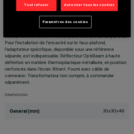
Tout refuser
Autoriser tous les cookies
DESCRIPTION
Paramètres des cookies
Appareil miniaturisé encastrable carré à 9 éléments optiques
pour LED unique - optique fixe. Corps en aluminium moulé
sous pression ; version Minimal (sans cadre) à ras de plafond.
Pour l'installation de l'encastré sur le faux-plafond,
l'adaptateur spécifique, disponible sous une référence
séparée, est indispensable. Réflecteur OptiBeam à haute
définition en matière thermoplastique métallisée, en position
renfoncée dans l'écran filtrant. Fourni avec câble de
connexion. Transformateur non compris, à commander
séparément.
DIMENSIONS
30x30x46
General (mm)