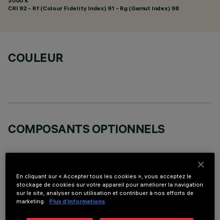
3000 K
CRI
92
- Rf (Colour Fidelity Index) 91 - Rg (Gamut Index) 98
COULEUR
COMPOSANTS OPTIONNELS
En cliquant sur « Accepter tous les cookies », vous acceptez le
stockage de cookies sur votre appareil pour améliorer la navigation
sur le site, analyser son utilisation et contribuer à nos efforts de
DONNÉES TECHNIQUES
marketing.
Plus d’informations
DERNIÈRE MISE À JOUR: 05/08/2026