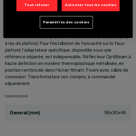
Tout refuser
Autoriser tous les cookies
DESCRIPTION
Paramètres des cookies
Appareil miniaturisé encastrable linéaire à 2 éléments
optiques pour sources LED - optique fixe. Corps en
aluminium moulé sous pression ; version Minimal (sans cadre)
à ras de plafond. Pour l'installation de l'encastré sur le faux-
plafond, l'adaptateur spécifique, disponible sous une
référence séparée, est indispensable. Réflecteur OptiBeam à
haute définition en matière thermoplastique métallisée, en
position renfoncée dans l'écran filtrant. Fourni avec câble de
connexion. Transformateur non compris, à commander
séparément.
DIMENSIONS
58x30x46
General (mm)