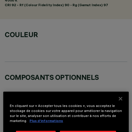
4000 K
CRI
92
- Rf (Colour Fidelity Index) 90 - Rg (Gamut Index) 97
COULEUR
COMPOSANTS OPTIONNELS
En cliquant sur « Accepter tous les cookies », vous acceptez le
stockage de cookies sur votre appareil pour améliorer la navigation
sur le site, analyser son utilisation et contribuer à nos efforts de
DONNÉES TECHNIQUES
marketing.
Plus d’informations
DERNIÈRE MISE À JOUR: 05/08/2026