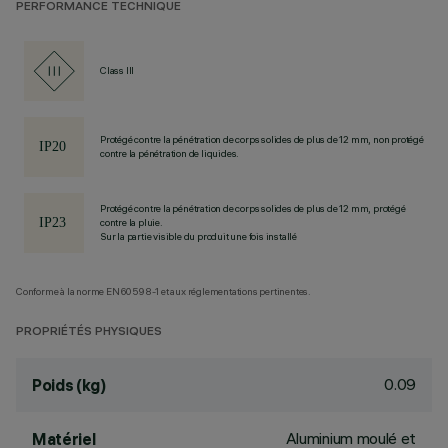
PERFORMANCE TECHNIQUE
Class III
Protégé contre la pénétration de corps solides de plus de 12 mm, non protégé
contre la pénétration de liquides.
Protégé contre la pénétration de corps solides de plus de 12 mm, protégé
contre la pluie.
Sur la partie visible du produit une fois installé
Conforme à la norme EN60598-1 et aux réglementations pertinentes.
PROPRIÉTÉS PHYSIQUES
0.09
Poids (kg)
Aluminium moulé et
Matériel