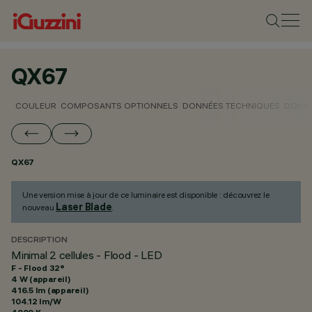
QX67
COULEUR
COMPOSANTS OPTIONNELS
DONNÉES TECHNIQUES
DONNÉ
QX67
Une version mise à jour de ce luminaire est disponible : découvrez le
Laser Blade
nouveau
.
DESCRIPTION
Minimal 2 cellules - Flood - LED
F - Flood 32°
4 W (appareil)
416.5 lm (appareil)
104.12 lm/W