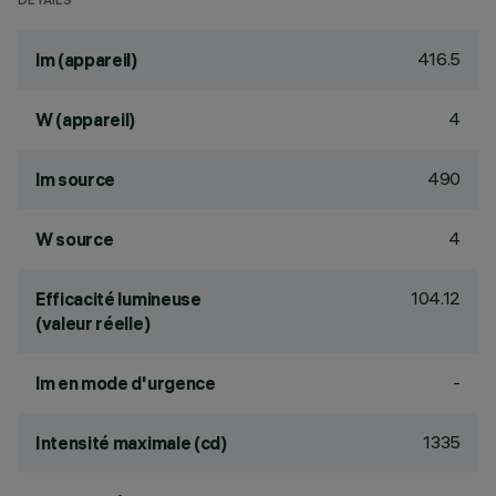
DÉTAILS
416.5
lm (appareil)
4
W (appareil)
490
lm source
4
W source
104.12
Efficacité lumineuse
(valeur réelle)
-
lm en mode d'urgence
1335
Intensité maximale (cd)