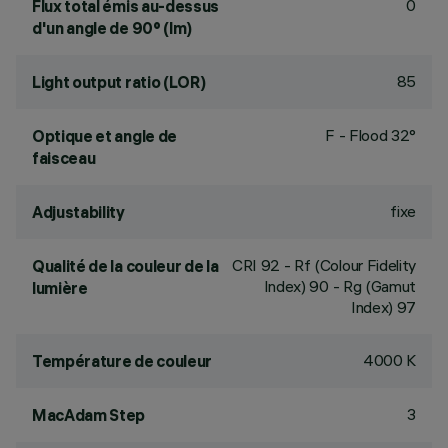
0
Flux total émis au-dessus
d'un angle de 90° (lm)
85
Light output ratio (LOR)
F - Flood 32°
Optique et angle de
faisceau
fixe
Adjustability
CRI
92
- Rf (Colour Fidelity
Qualité de la couleur de la
Index) 90 - Rg (Gamut
lumière
Index) 97
4000 K
Température de couleur
3
MacAdam Step