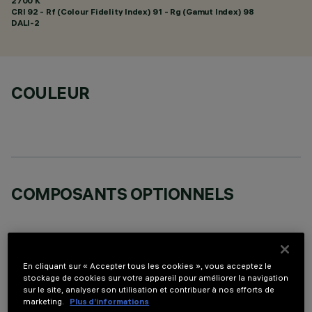
2700 K
CRI
92
- Rf (Colour Fidelity Index) 91 - Rg (Gamut Index) 98
DALI-2
COULEUR
COMPOSANTS OPTIONNELS
En cliquant sur « Accepter tous les cookies », vous acceptez le
stockage de cookies sur votre appareil pour améliorer la navigation
DONNÉES TECHNIQUES
sur le site, analyser son utilisation et contribuer à nos efforts de
marketing.
Plus d’informations