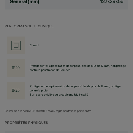
132x29x56
General (mm)
PERFORMANCE TECHNIQUE
Class II
Protégé contre la pénétration de corps solides de plus de 12 mm, non protégé
contre la pénétration de liquides.
Protégé contre la pénétration de corps solides de plus de 12 mm, protégé
contre la pluie.
Sur la partie visible du produit une fois installé
Conforme à la norme EN60598-1 et aux réglementations pertinentes.
PROPRIÉTÉS PHYSIQUES