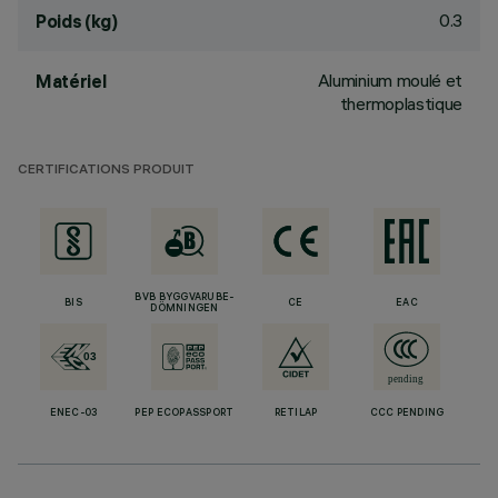
0.3
Poids (kg)
Aluminium moulé et
Matériel
thermoplastique
CERTIFICATIONS PRODUIT
BVB BYGGVARUBE-
BIS
CE
EAC
DÖMNINGEN
ENEC-03
PEP ECOPASSPORT
RETILAP
CCC PENDING