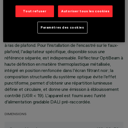
DERNIÈRE MISE À JOUR: 05/08/2026
Tout refuser
Autoriser tous les cookies
DESCRIPTION
Appareil miniaturisé encastrable linéaire à 5 éléments
Paramètres des cookies
optiques pour sources LED - optique fixe. Corps en
aluminium moulé sous pression ; version Minimal (sans cadre)
à ras de plafond. Pour l'installation de l'encastré sur le faux-
plafond, l'adaptateur spécifique, disponible sous une
référence séparée, est indispensable. Réflecteur OptiBeam à
haute définition en matière thermoplastique métallisée,
intégré en position renfoncée dans l'écran filtrant noir ; la
composition structurelle du système optique évite l'effet
punctiforme, permet d'obtenir une répartition lumineuse
définie et circulaire, et donne une émission à éblouissement
contrôlé (UGR < 19). L'appareil est fourni avec l'unité
d'alimentation gradable DALI pré-raccordée.
DIMENSIONS