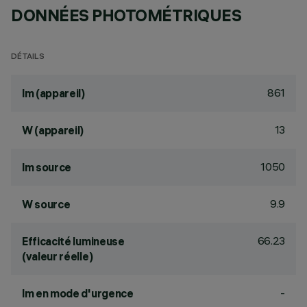
DONNÉES PHOTOMÉTRIQUES
DÉTAILS
861
lm (appareil)
13
W (appareil)
1050
lm source
9.9
W source
66.23
Efficacité lumineuse
(valeur réelle)
-
lm en mode d'urgence