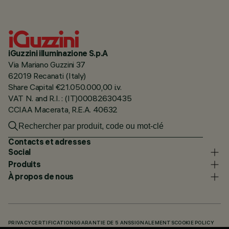
iGuzzini illuminazione S.p.A
Via Mariano Guzzini 37
62019 Recanati (Italy)
Share Capital €21.050.000,00 i.v.
VAT N. and R.I. : (IT)00082630435
CCIAA Macerata, R.E.A. 40632
Contacts et adresses
Social
Produits
À propos de nous
PRIVACY
CERTIFICATIONS
GARANTIE DE 5 ANS
SIGNALEMENTS
COOKIE POLICY