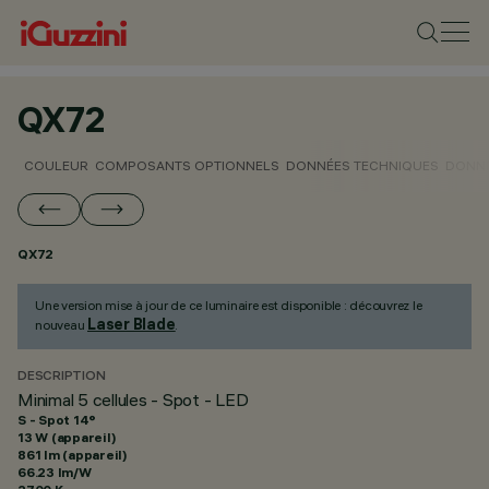
QX72
COULEUR
COMPOSANTS OPTIONNELS
DONNÉES TECHNIQUES
DONNÉ
QX72
Une version mise à jour de ce luminaire est disponible : découvrez le
Laser Blade
nouveau
.
DESCRIPTION
Minimal 5 cellules - Spot - LED
S - Spot 14°
13 W (appareil)
861 lm (appareil)
66.23 lm/W