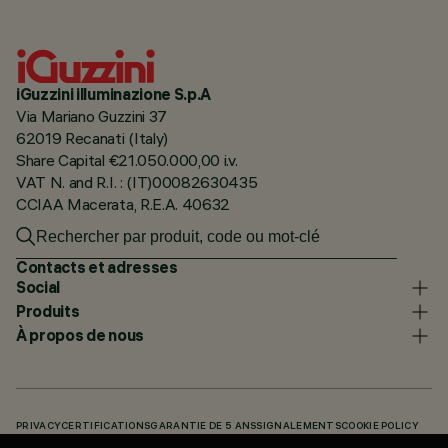
iGuzzini illuminazione S.p.A
Via Mariano Guzzini 37
62019 Recanati (Italy)
Share Capital €21.050.000,00 i.v.
VAT N. and R.I. : (IT)00082630435
CCIAA Macerata, R.E.A. 40632
Contacts et adresses
Social
Produits
À propos de nous
PRIVACY
CERTIFICATIONS
GARANTIE DE 5 ANS
SIGNALEMENTS
COOKIE POLICY
ACCESSIBILITY STATEMENT
NOS CODES
KNOWLEDGE BASE (LOGIN REQUIRED)