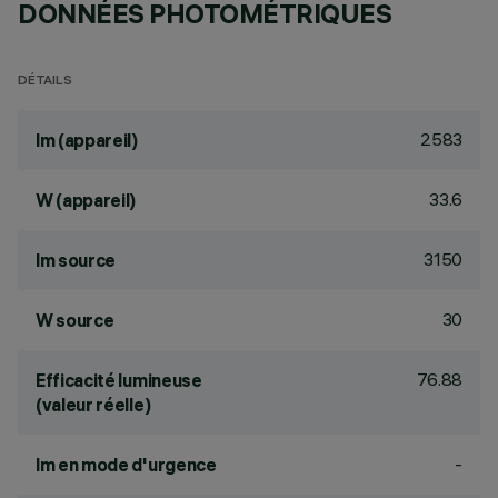
DONNÉES PHOTOMÉTRIQUES
DÉTAILS
2583
lm (appareil)
33.6
W (appareil)
3150
lm source
30
W source
76.88
Efficacité lumineuse
(valeur réelle)
-
lm en mode d'urgence