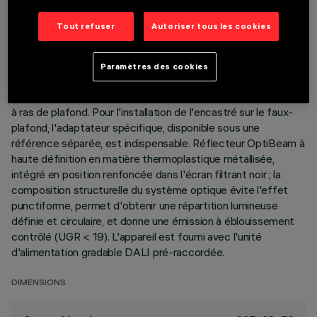
DERNIÈRE MISE À JOUR: 06/08/2026
Tout refuser
Autoriser tous les cookies
DESCRIPTION
Appareil miniaturisé encastrable linéaire à 15 éléments
Paramètres des cookies
optiques pour sources LED - optique fixe. Corps en
aluminium moulé sous pression ; version Minimal (sans cadre)
à ras de plafond. Pour l'installation de l'encastré sur le faux-
plafond, l'adaptateur spécifique, disponible sous une
référence séparée, est indispensable. Réflecteur OptiBeam à
haute définition en matière thermoplastique métallisée,
intégré en position renfoncée dans l'écran filtrant noir ; la
composition structurelle du système optique évite l'effet
punctiforme, permet d'obtenir une répartition lumineuse
définie et circulaire, et donne une émission à éblouissement
contrôlé (UGR < 19). L'appareil est fourni avec l'unité
d'alimentation gradable DALI pré-raccordée.
DIMENSIONS