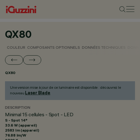
QX80
COULEUR
COMPOSANTS OPTIONNELS
DONNÉES TECHNIQUES
DONNÉ
QX80
Une version mise à jour de ce luminaire est disponible : découvrez le
Laser Blade
nouveau
.
DESCRIPTION
Minimal 15 cellules - Spot - LED
S - Spot 14°
33.6 W (appareil)
2583 lm (appareil)
76.88 lm/W