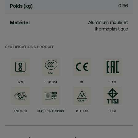
0.86
Poids (kg)
Aluminium moulé et
Matériel
thermoplastique
CERTIFICATIONS PRODUIT
BIS
CCC S&E
CE
EAC
ENEC-03
PEP ECOPASSPORT
RETILAP
TISI