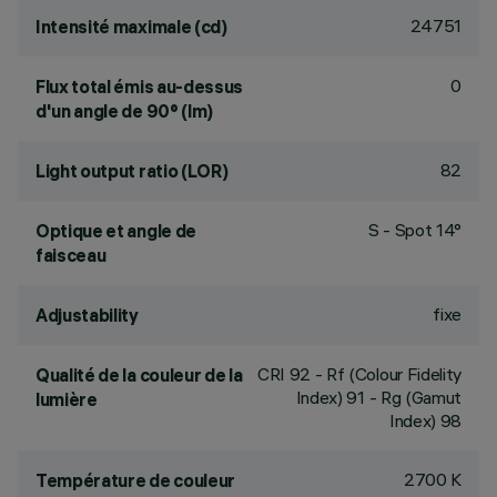
24751
Intensité maximale (cd)
0
Flux total émis au-dessus
d'un angle de 90° (lm)
82
Light output ratio (LOR)
S - Spot 14°
Optique et angle de
faisceau
fixe
Adjustability
CRI
92
- Rf (Colour Fidelity
Qualité de la couleur de la
Index) 91 - Rg (Gamut
lumière
Index) 98
2700 K
Température de couleur