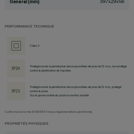
397x29x56
General (mm)
PERFORMANCE TECHNIQUE
Class II
Protégé contre la pénétration de corps solides de plus de 12 mm, non protégé
contre la pénétration de liquides.
Protégé contre la pénétration de corps solides de plus de 12 mm, protégé
contre la pluie.
Sur la partie visible du produit une fois installé
Conforme à la norme EN60598-1 et aux réglementations pertinentes.
PROPRIÉTÉS PHYSIQUES