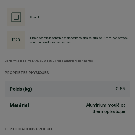
Class II
Protégé contre la pénétration de corps solides de plus de 12 mm, non protégé
contre la pénétration de liquides.
Conforme à la norme EN60598-1 et aux réglementations pertinentes.
PROPRIÉTÉS PHYSIQUES
0.55
Poids (kg)
Aluminium moulé et
Matériel
thermoplastique
CERTIFICATIONS PRODUIT