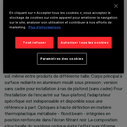
DERNIÈRE MISE À JOUR: 05/08/2026
En cliquant sur « Accepter tous les cookies », vous acceptez le
DESCRIPTION
stockage de cookies sur votre appareil pour améliorer la navigation
sur le site, analyser son utilisation et contribuer à nos efforts de
Appareil miniaturisé encastrable rectangulaire à 10 éléments
marketing.
Plus d’informations
optiques Sources LED à différente température de couleur
pour obtenir la modulation de cette dernière. La variation est
Tout refuser
Autoriser tous les cookies
obtenue en mélangeant l'émission de 10 LED 2700K et de
10 LED 6500K à haut indice de rendu de couleur. Chaque
élément optique contient une LED warm et une LED cool,
Paramètres des cookies
tournées progressivement de 72° de manière à couvrir une
angle de 360° pour 10 LED et obtenir un mélange parfait au
sol, même entre produits de différente taille. Corps principal à
surface radiante en aluminium moulé sous pression ; version
sans cadre pour installation à ras de plafond (sans cadre) Pour
l'installation de l'encastré sur faux-plafond, l'adaptateur
spécifique est indispensable et disponible sous une
référence à part. Optiques à haute définition en matière
thermoplastique métallisée - flood beam - intégrées en
position renfoncée dans l'écran filtrant noir. La composition
structurelle du système optique évite l'effet punctiforme,