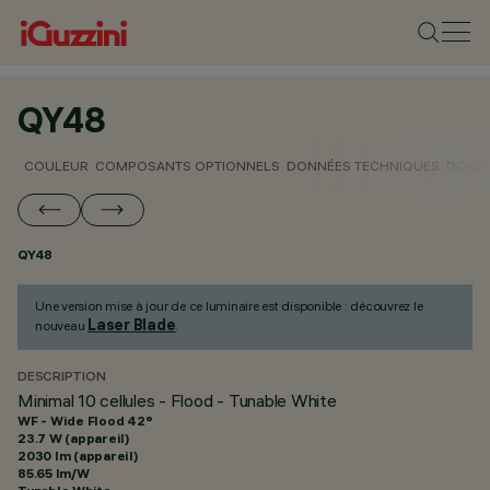
QY48
COULEUR
COMPOSANTS OPTIONNELS
DONNÉES TECHNIQUES
DONNÉ
QY48
Une version mise à jour de ce luminaire est disponible : découvrez le
Laser Blade
nouveau
.
DESCRIPTION
Minimal 10 cellules - Flood - Tunable White
WF - Wide Flood 42°
23.7 W (appareil)
2030 lm (appareil)
85.65 lm/W