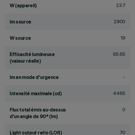
23.7
W (appareil)
2900
lm source
19
W source
85.65
Efficacité lumineuse
(valeur réelle)
-
lm en mode d'urgence
4465
Intensité maximale (cd)
0
Flux total émis au-dessus
d'un angle de 90° (lm)
70
Light output ratio (LOR)