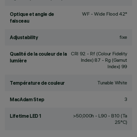
WF - Wide Flood 42°
Optique et angle de
faisceau
fixe
Adjustability
CRI
92
- Rf (Colour Fidelity
Qualité de la couleur de la
Index) 87 - Rg (Gamut
lumière
Index) 99
Tunable White
Température de couleur
3
MacAdam Step
>50,000h - L90 - B10 (Ta
Lifetime LED 1
25°C)