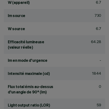
6.7
W (appareil)
730
lm source
6.7
W source
64.28
Efficacité lumineuse
(valeur réelle)
-
lm en mode d'urgence
1844
Intensité maximale (cd)
0
Flux total émis au-dessus
d'un angle de 90° (lm)
59
Light output ratio (LOR)