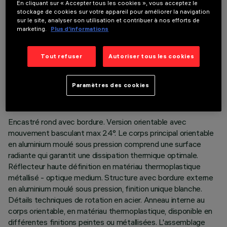
En cliquant sur « Accepter tous les cookies », vous acceptez le
stockage de cookies sur votre appareil pour améliorer la navigation
sur le site, analyser son utilisation et contribuer à nos efforts de
marketing.
Plus d’informations
Tout refuser
Autoriser tous les cookies
DONNÉES TECHNIQUES
DERNIÈRE MISE À JOUR: 05/08/2026
Paramètres des cookies
DESCRIPTION
Encastré rond avec bordure. Version orientable avec
mouvement basculant max 24°. Le corps principal orientable
en aluminium moulé sous pression comprend une surface
radiante qui garantit une dissipation thermique optimale.
Réflecteur haute définition en matériau thermoplastique
métallisé - optique medium. Structure avec bordure externe
en aluminium moulé sous pression, finition unique blanche.
Détails techniques de rotation en acier. Anneau interne au
corps orientable, en matériau thermoplastique, disponible en
différentes finitions peintes ou métallisées. L'assemblage