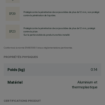
Protégé contre la pénétration de corps solides de plus de 12 mm, non protégé
contre la pénétration de liquides.
Protégé contre la pénétration de corps solides de plus de 12 mm, protégé
contre la pluie.
Sur la partie visible du produit une fois installé
Conforme à la norme EN60598-1 et aux réglementations pertinentes.
PROPRIÉTÉS PHYSIQUES
0.14
Poids (kg)
Aluminium et
Matériel
thermoplastique
CERTIFICATIONS PRODUIT