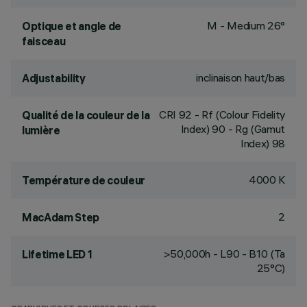
M - Medium 26°
Optique et angle de
faisceau
inclinaison haut/bas
Adjustability
CRI
92
- Rf (Colour Fidelity
Qualité de la couleur de la
Index) 90 - Rg (Gamut
lumière
Index) 98
4000 K
Température de couleur
2
MacAdam Step
>50,000h - L90 - B10 (Ta
Lifetime LED 1
25°C)