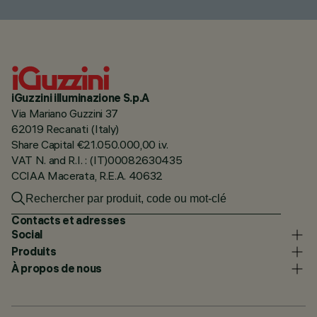
iGuzzini illuminazione S.p.A
Via Mariano Guzzini 37
62019 Recanati (Italy)
Share Capital €21.050.000,00 i.v.
VAT N. and R.I. : (IT)00082630435
CCIAA Macerata, R.E.A. 40632
Contacts et adresses
Social
Produits
À propos de nous