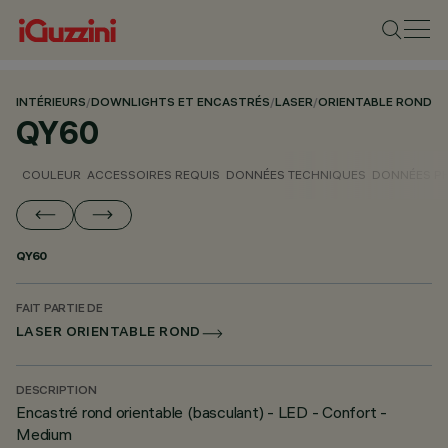
INTÉRIEURS
/
DOWNLIGHTS ET ENCASTRÉS
/
LASER
/
ORIENTABLE ROND
QY60
COULEUR
ACCESSOIRES REQUIS
DONNÉES TECHNIQUES
DONNÉES P
QY60
FAIT PARTIE DE
LASER ORIENTABLE ROND
DESCRIPTION
Encastré rond orientable (basculant) - LED - Confort -
Medium