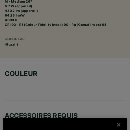
M - Medium 26°
6.7 W (appareil)
430.7 lm (appareil)
64.28 lm/W
4000 K
CRI
92
- Rf (Colour Fidelity Index) 90 - Rg (Gamut Index) 98
CONÇU PAR
iGuzzini
COULEUR
ACCESSOIRES REQUIS
Il est nécessaire de commander l'un des accessoires requis pour installer et utiliser correctement
le produit: