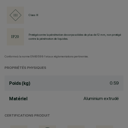
Class III
Protégé contre la pénétration de corps solides de plus de 12 mm, non protégé
contre la pénétration de liquides.
Conforme à la norme EN60598-1 et aux réglementations pertinentes.
PROPRIÉTÉS PHYSIQUES
0.59
Poids (kg)
Aluminium extrudé
Matériel
CERTIFICATIONS PRODUIT