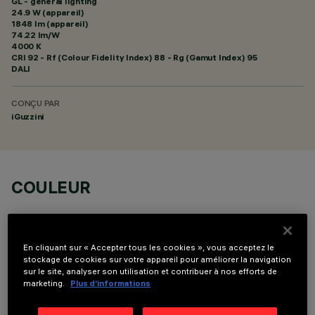
GL - general lighting
24.9 W (appareil)
1848 lm (appareil)
74.22 lm/W
4000 K
CRI
92
- Rf (Colour Fidelity Index) 88 - Rg (Gamut Index) 95
DALI
CONÇU PAR
iGuzzini
COULEUR
En cliquant sur « Accepter tous les cookies », vous acceptez le
stockage de cookies sur votre appareil pour améliorer la navigation
sur le site, analyser son utilisation et contribuer à nos efforts de
DONNÉES TECHNIQUES
marketing.
Plus d’informations
DERNIÈRE MISE À JOUR: 04/08/2026