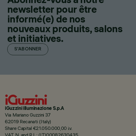
newsletter pour être
informé(e) de nos
nouveaux produits, salons
et initiatives.
S'ABONNER
iGuzzini illuminazione S.p.A
Via Mariano Guzzini 37
62019 Recanati (Italy)
Share Capital €21.050.000,00 i.v.
VAT N. and R.I. : (IT)00082630435