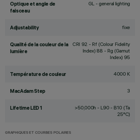
GL - general lighting
Optique et angle de
faisceau
fixe
Adjustability
CRI
92
- Rf (Colour Fidelity
Qualité de la couleur de la
Index) 88 - Rg (Gamut
lumière
Index) 95
4000 K
Température de couleur
3
MacAdam Step
>50,000h - L90 - B10 (Ta
Lifetime LED 1
25°C)
GRAPHIQUES ET COURBES POLAIRES