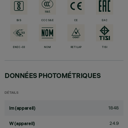
BIS
CCC S&E
CE
EAC
ENEC-03
NOM
RETILAP
TISI
DONNÉES PHOTOMÉTRIQUES
DÉTAILS
1848
lm (appareil)
24.9
W (appareil)