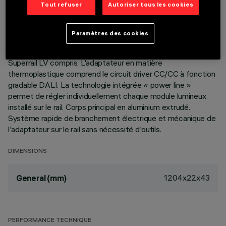
Tout refuser
Autoriser tous les cookies
DESCRIPTION
Paramètres des cookies
Produit pour éclairage linéaire avec écran en polycarbonate -
LED monochrome blanc - adaptateur pour installation sur rail
Superrail LV compris. L'adaptateur en matière
thermoplastique comprend le circuit driver CC/CC à fonction
gradable DALI. La technologie intégrée « power line »
permet de régler individuellement chaque module lumineux
installé sur le rail. Corps principal en aluminium extrudé.
Système rapide de branchement électrique et mécanique de
l'adaptateur sur le rail sans nécessité d'outils.
DIMENSIONS
1204x22x43
General (mm)
PERFORMANCE TECHNIQUE