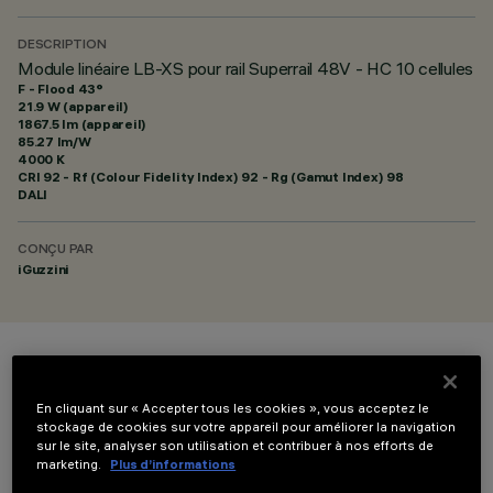
DESCRIPTION
Module linéaire LB-XS pour rail Superrail 48V - HC 10 cellules
F - Flood 43°
21.9 W (appareil)
1867.5 lm (appareil)
85.27 lm/W
4000 K
CRI
92
- Rf (Colour Fidelity Index) 92 - Rg (Gamut Index) 98
DALI
CONÇU PAR
iGuzzini
COULEUR
En cliquant sur « Accepter tous les cookies », vous acceptez le
stockage de cookies sur votre appareil pour améliorer la navigation
sur le site, analyser son utilisation et contribuer à nos efforts de
marketing.
Plus d’informations