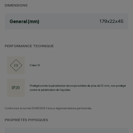
DIMENSIONS
179x22x45
General (mm)
PERFORMANCE TECHNIQUE
Class III
Protégé contre la pénétration de corps solides de plus de 12 mm, non protégé
contre la pénétration de liquides.
Conforme à la norme EN60598-1 et aux réglementations pertinentes.
PROPRIÉTÉS PHYSIQUES