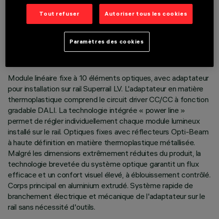
Tout refuser
Autoriser tous les cookies
DONNÉES TECHNIQUES
DERNIÈRE MISE À JOUR: 03/08/2026
Paramètres des cookies
DESCRIPTION
Module linéaire fixe à 10 éléments optiques, avec adaptateur
pour installation sur rail Superrail LV. L'adaptateur en matière
thermoplastique comprend le circuit driver CC/CC à fonction
gradable DALI. La technologie intégrée « power line »
permet de régler individuellement chaque module lumineux
installé sur le rail. Optiques fixes avec réflecteurs Opti-Beam
à haute définition en matière thermoplastique métallisée.
Malgré les dimensions extrêmement réduites du produit, la
technologie brevetée du système optique garantit un flux
efficace et un confort visuel élevé, à éblouissement contrôlé.
Corps principal en aluminium extrudé. Système rapide de
branchement électrique et mécanique de l'adaptateur sur le
rail sans nécessité d'outils.