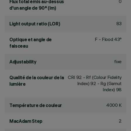
0
Flux total émis au-dessus
d'un angle de 90° (lm)
83
Light output ratio (LOR)
F - Flood 43°
Optique et angle de
faisceau
fixe
Adjustability
CRI
92
- Rf (Colour Fidelity
Qualité de la couleur de la
Index) 92 - Rg (Gamut
lumière
Index) 98
4000 K
Température de couleur
2
MacAdam Step