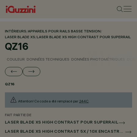
INTÉRIEURS
/
APPAREILS POUR RAILS BASSE TENSION
/
LASER BLADE XS
/
LASER BLADE XS HIGH CONTRAST POUR SUPERRAIL
QZ16
COULEUR
DONNÉES TECHNIQUES
DONNÉES PHOTOMÉTRIQUES
DONN
QZ16
Attention! Ce code a été remplacé par
244C
.
FAIT PARTIE DE
LASER BLADE XS HIGH CONTRAST POUR SUPERRAIL
LASER BLADE XS HIGH CONTRAST 5X / 10X ENCASTRÉ POUR SUPERRAIL DALI POWERLINE