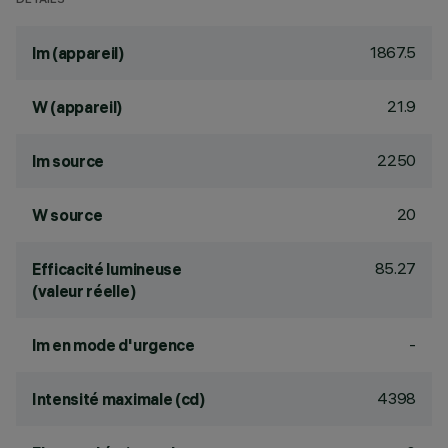
DÉTAILS
1867.5
lm (appareil)
21.9
W (appareil)
2250
lm source
20
W source
85.27
Efficacité lumineuse
(valeur réelle)
-
lm en mode d'urgence
4398
Intensité maximale (cd)