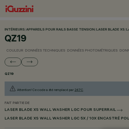
INTÉRIEURS
/
APPAREILS POUR RAILS BASSE TENSION
/
LASER BLADE XS
/
L
QZ19
COULEUR
DONNÉES TECHNIQUES
DONNÉES PHOTOMÉTRIQUES
DONN
QZ19
Attention! Ce code a été remplacé par
247C
.
FAIT PARTIE DE
LASER BLADE XS WALL WASHER LGC POUR SUPERRAIL
LASER BLADE XS WALL WASHER LGC 5X / 10X ENCASTRÉ PO