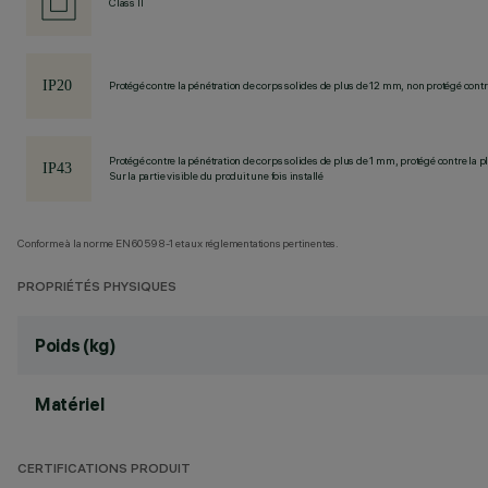
Class II
Protégé contre la pénétration de corps solides de plus de 12 mm, non protégé contre
Protégé contre la pénétration de corps solides de plus de 1 mm, protégé contre la pl
Sur la partie visible du produit une fois installé
Conforme à la norme EN60598-1 et aux réglementations pertinentes.
PROPRIÉTÉS PHYSIQUES
Poids (kg)
Matériel
CERTIFICATIONS PRODUIT