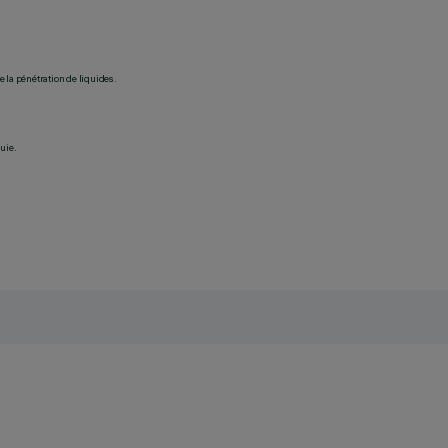
 la pénétration de liquides.
uie.