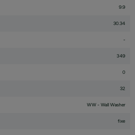
9.9
30.34
-
349
0
32
WW - Wall Washer
fixe