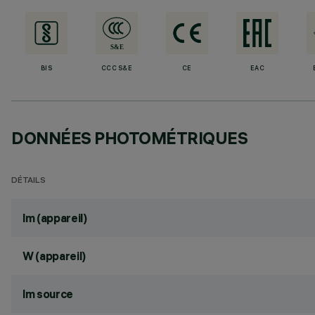
BIS
CCC S&E
CE
EAC
DONNÉES PHOTOMÉTRIQUES
DÉTAILS
lm (appareil)
W (appareil)
lm source