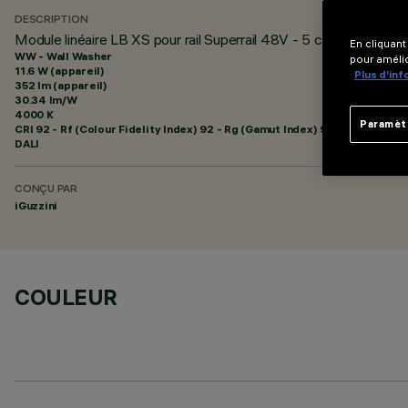
DESCRIPTION
Module linéaire LB XS pour rail Superrail 48V - 5 cellules Wall 
En cliquant
WW - Wall Washer
pour amélio
11.6 W (appareil)
Plus d’in
352 lm (appareil)
30.34 lm/W
4000 K
Paramèt
CRI
92
- Rf (Colour Fidelity Index) 92 - Rg (Gamut Index) 98
DALI
CONÇU PAR
iGuzzini
COULEUR