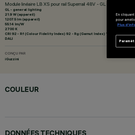
Module linéaire LB XS pour rail Superrail 48V - GL Pro 10 cellule
GL - general lighting
21.9 W (appareil)
En cliquant
1207.5 lm (appareil)
pour amélio
55.14 lm/W
Plus d’in
2700 K
CRI
92
- Rf (Colour Fidelity Index) 92 - Rg (Gamut Index) 102
DALI
Paramèt
CONÇU PAR
iGuzzini
COULEUR
DONNÉES TECHNIQUES