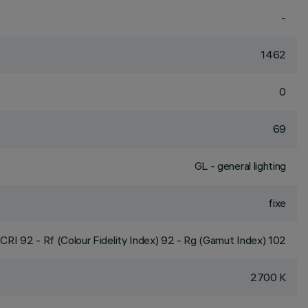
-
1462
0
69
GL - general lighting
fixe
CRI
92
- Rf (Colour Fidelity Index) 92 - Rg (Gamut Index) 102
2700 K