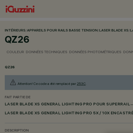
INTÉRIEURS
/
APPAREILS POUR RAILS BASSE TENSION
/
LASER BLADE XS
/
L
QZ26
COULEUR
DONNÉES TECHNIQUES
DONNÉES PHOTOMÉTRIQUES
DONN
QZ26
Attention! Ce code a été remplacé par
253C
.
FAIT PARTIE DE
LASER BLADE XS GENERAL LIGHTING PRO POUR SUPERRAIL
LASER BLADE XS GENERAL LIGHTING PRO 5X / 10X ENCASTR
DESCRIPTION