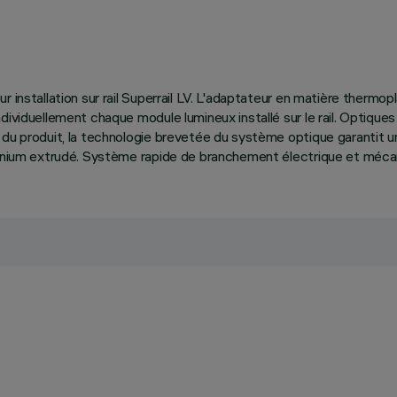
r installation sur rail Superrail LV. L'adaptateur en matière thermo
dividuellement chaque module lumineux installé sur le rail. Optique
u produit, la technologie brevetée du système optique garantit un f
inium extrudé. Système rapide de branchement électrique et mécaniq