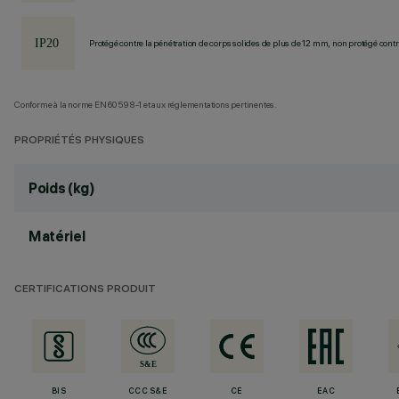
Protégé contre la pénétration de corps solides de plus de 12 mm, non protégé contre
Conforme à la norme EN60598-1 et aux réglementations pertinentes.
PROPRIÉTÉS PHYSIQUES
Poids (kg)
Matériel
CERTIFICATIONS PRODUIT
BIS
CCC S&E
CE
EAC