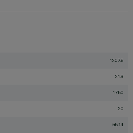
1207.5
21.9
1750
20
55.14