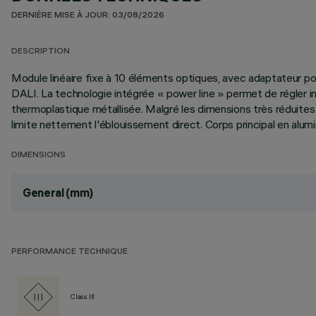
DERNIÈRE MISE À JOUR: 03/08/2026
DESCRIPTION
Module linéaire fixe à 10 éléments optiques, avec adaptateur pou
DALI. La technologie intégrée « power line » permet de régler in
thermoplastique métallisée. Malgré les dimensions très réduites d
limite nettement l'éblouissement direct. Corps principal en alum
DIMENSIONS
General (mm)
PERFORMANCE TECHNIQUE
Class III