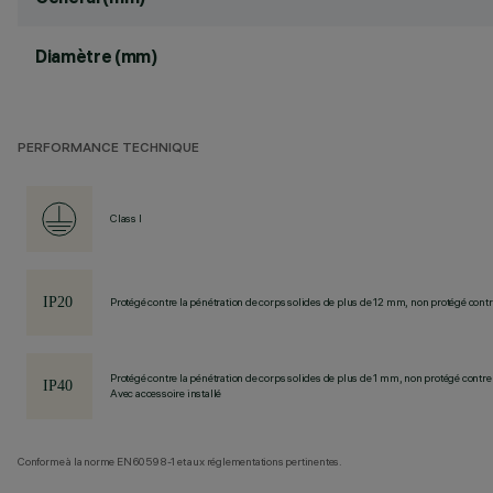
Diamètre (mm)
PERFORMANCE TECHNIQUE
Class I
Protégé contre la pénétration de corps solides de plus de 12 mm, non protégé contre
Protégé contre la pénétration de corps solides de plus de 1 mm, non protégé contre 
Avec accessoire installé
Conforme à la norme EN60598-1 et aux réglementations pertinentes.