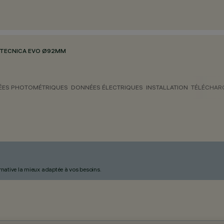
TECNICA EVO Ø92MM
ES PHOTOMÉTRIQUES
DONNÉES ÉLECTRIQUES
INSTALLATION
TÉLÉCHAR
ternative la mieux adaptée à vos besoins.