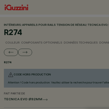
INTÉRIEURS
/
APPAREILS POUR RAILS TENSION DE RÉSEAU
/
TECNICA EVO
/
R274
COULEUR
COMPOSANTS OPTIONNELS
DONNÉES TECHNIQUES
DONNÉ
R274
CODE HORS PRODUCTION
Attention ! Code hors production. Veuillez utiliser la recherche pour trouver l'al
FAIT PARTIE DE
TECNICA EVO Ø92MM