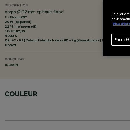
DESCRIPTION
corps Ø 92 mm optique flood
En cliquant
F - Flood 29°
pour amélio
20 W (appareil)
Plus d’in
2241 lm (appareil)
112.05 lm/W
4000 K
Paramèt
CRI
92
- Rf (Colour Fidelity Index) 90 - Rg (Gamut Index) 98
On/off
CONÇU PAR
iGuzzini
COULEUR