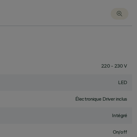
220 - 230 V
LED
Électronique Driver inclus
Intégré
On/off