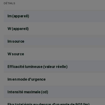
DÉTAILS
lm (appareil)
W (appareil)
lm source
W source
Efficacité lumineuse (valeur réelle)
lm en mode d'urgence
Intensité maximale (cd)
Flux total émis au-dessus d'un angle de 90° (lm)