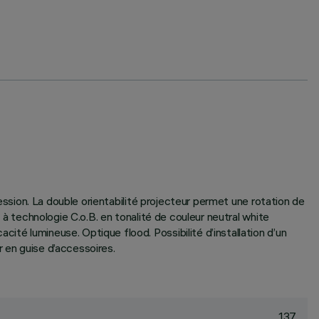
ression. La double orientabilité projecteur permet une rotation de
 à technologie C.o.B. en tonalité de couleur neutral white
ité lumineuse. Optique flood. Possibilité d’installation d’un
r en guise d’accessoires.
137