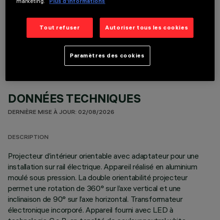
marketing.
Plus d’informations
COMPOSANTS OPTIONNELS
Tout refuser
Autoriser tous les cookies
Paramètres des cookies
DONNÉES TECHNIQUES
DERNIÈRE MISE À JOUR: 02/08/2026
DESCRIPTION
Projecteur d’intérieur orientable avec adaptateur pour une
installation sur rail électrique. Appareil réalisé en aluminium
moulé sous pression. La double orientabilité projecteur
permet une rotation de 360° sur l’axe vertical et une
inclinaison de 90° sur l’axe horizontal. Transformateur
électronique incorporé. Appareil fourni avec LED à