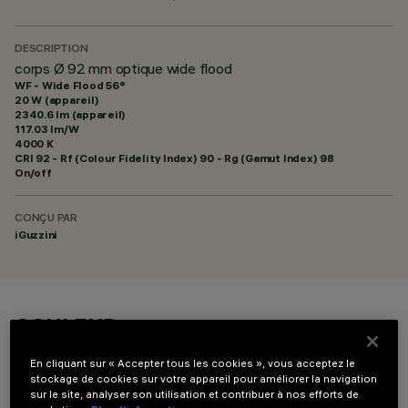
DESCRIPTION
corps Ø 92 mm optique wide flood
WF - Wide Flood 56°
20 W (appareil)
2340.6 lm (appareil)
117.03 lm/W
4000 K
CRI
92
- Rf (Colour Fidelity Index) 90 - Rg (Gamut Index) 98
On/off
CONÇU PAR
iGuzzini
COULEUR
En cliquant sur « Accepter tous les cookies », vous acceptez le
stockage de cookies sur votre appareil pour améliorer la navigation
sur le site, analyser son utilisation et contribuer à nos efforts de