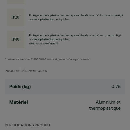
Protégé contre la pénétration de corps solides de plus de 12 mm, non protégé
contre la pénétration de liquides.
Protégé contre la pénétration de corps solides de plus de 1 mm, non protégé
contre la pénétration de liquides.
Avec accessoire installé
Conforme à la norme EN60598-1 et aux réglementations pertinentes.
PROPRIÉTÉS PHYSIQUES
0.78
Poids (kg)
Aluminium et
Matériel
thermoplastique
CERTIFICATIONS PRODUIT