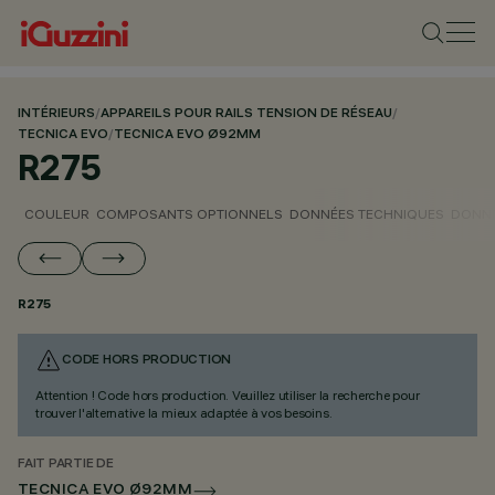
INTÉRIEURS
/
APPAREILS POUR RAILS TENSION DE RÉSEAU
/
TECNICA EVO
/
TECNICA EVO Ø92MM
R275
COULEUR
COMPOSANTS OPTIONNELS
DONNÉES TECHNIQUES
DONNÉ
R275
CODE HORS PRODUCTION
Attention ! Code hors production. Veuillez utiliser la recherche pour
trouver l'alternative la mieux adaptée à vos besoins.
FAIT PARTIE DE
TECNICA EVO Ø92MM