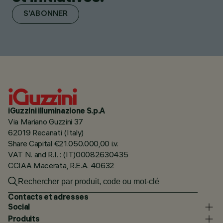
S'ABONNER
iGuzzini illuminazione S.p.A
Via Mariano Guzzini 37
62019 Recanati (Italy)
Share Capital €21.050.000,00 i.v.
VAT N. and R.I. : (IT)00082630435
CCIAA Macerata, R.E.A. 40632
Contacts et adresses
Social
Produits