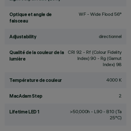
WF - Wide Flood 56°
Optique et angle de
faisceau
directionnel
Adjustability
CRI
92
- Rf (Colour Fidelity
Qualité de la couleur de la
Index) 90 - Rg (Gamut
lumière
Index) 98
4000 K
Température de couleur
2
MacAdam Step
>50,000h - L90 - B10 (Ta
Lifetime LED 1
25°C)