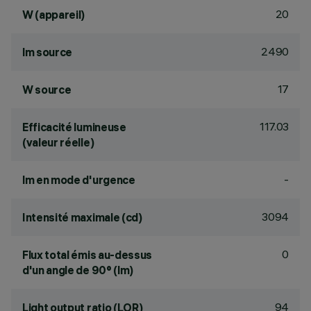
20
W (appareil)
2490
lm source
17
W source
117.03
Efficacité lumineuse
(valeur réelle)
-
lm en mode d'urgence
3094
Intensité maximale (cd)
0
Flux total émis au-dessus
d'un angle de 90° (lm)
94
Light output ratio (LOR)