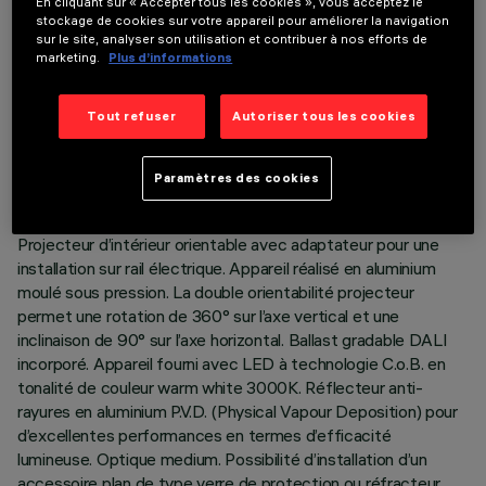
En cliquant sur « Accepter tous les cookies », vous acceptez le
stockage de cookies sur votre appareil pour améliorer la navigation
sur le site, analyser son utilisation et contribuer à nos efforts de
marketing.
Plus d’informations
DONNÉES TECHNIQUES
Tout refuser
Autoriser tous les cookies
DERNIÈRE MISE À JOUR: 06/08/2026
Paramètres des cookies
DESCRIPTION
Projecteur d’intérieur orientable avec adaptateur pour une
installation sur rail électrique. Appareil réalisé en aluminium
moulé sous pression. La double orientabilité projecteur
permet une rotation de 360° sur l’axe vertical et une
inclinaison de 90° sur l’axe horizontal. Ballast gradable DALI
incorporé. Appareil fourni avec LED à technologie C.o.B. en
tonalité de couleur warm white 3000K. Réflecteur anti-
rayures en aluminium P.V.D. (Physical Vapour Deposition) pour
d’excellentes performances en termes d’efficacité
lumineuse. Optique medium. Possibilité d’installation d’un
accessoire plan de type verre de protection ou réfracteur