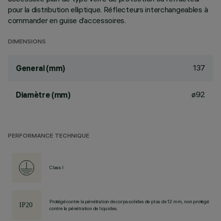
pour la distribution elliptique. Réflecteurs interchangeables à
commander en guise d’accessoires.
DIMENSIONS
137
General (mm)
ø92
Diamètre (mm)
PERFORMANCE TECHNIQUE
Class I
Protégé contre la pénétration de corps solides de plus de 12 mm, non protégé
contre la pénétration de liquides.