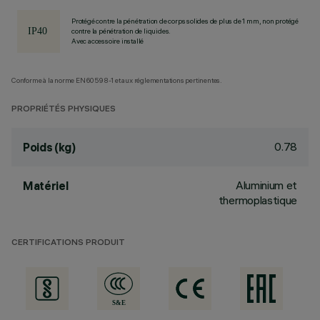
Protégé contre la pénétration de corps solides de plus de 1 mm, non protégé
contre la pénétration de liquides.
Avec accessoire installé
Conforme à la norme EN60598-1 et aux réglementations pertinentes.
PROPRIÉTÉS PHYSIQUES
0.78
Poids (kg)
Aluminium et
Matériel
thermoplastique
CERTIFICATIONS PRODUIT