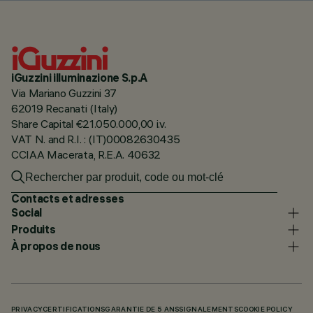
iGuzzini illuminazione S.p.A
Via Mariano Guzzini 37
62019 Recanati (Italy)
Share Capital €21.050.000,00 i.v.
VAT N. and R.I. : (IT)00082630435
CCIAA Macerata, R.E.A. 40632
Contacts et adresses
Social
Produits
À propos de nous
PRIVACY
CERTIFICATIONS
GARANTIE DE 5 ANS
SIGNALEMENTS
COOKIE POLICY