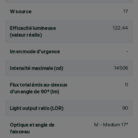
17
W source
122.44
Efficacité lumineuse
(valeur réelle)
-
lm en mode d'urgence
14506
Intensité maximale (cd)
0
Flux total émis au-dessus
d'un angle de 90° (lm)
90
Light output ratio (LOR)
M - Medium 17°
Optique et angle de
faisceau