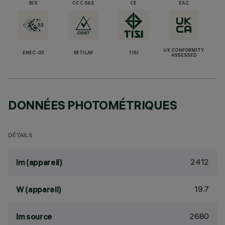
BIS
CCC S&E
CE
EAC
UK CONFORMITY
ENEC-03
RETILAP
TISI
ASSESSED
DONNÉES PHOTOMÉTRIQUES
DÉTAILS
2412
lm (appareil)
19.7
W (appareil)
2680
lm source