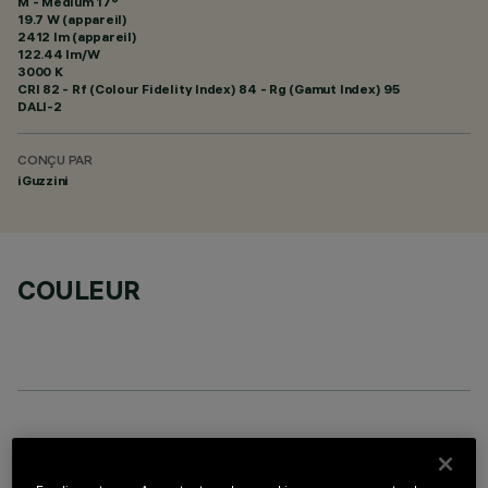
M - Medium 17°
19.7 W (appareil)
2412 lm (appareil)
122.44 lm/W
3000 K
CRI
82
- Rf (Colour Fidelity Index) 84 - Rg (Gamut Index) 95
DALI-2
CONÇU PAR
iGuzzini
COULEUR
COMPOSANTS OPTIONNELS