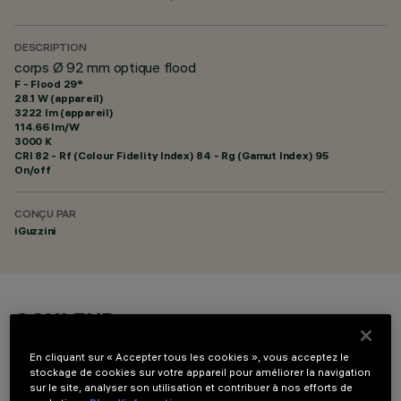
DESCRIPTION
corps Ø 92 mm optique flood
F - Flood 29°
28.1 W (appareil)
3222 lm (appareil)
114.66 lm/W
3000 K
CRI
82
- Rf (Colour Fidelity Index) 84 - Rg (Gamut Index) 95
On/off
CONÇU PAR
iGuzzini
COULEUR
En cliquant sur « Accepter tous les cookies », vous acceptez le
stockage de cookies sur votre appareil pour améliorer la navigation
sur le site, analyser son utilisation et contribuer à nos efforts de