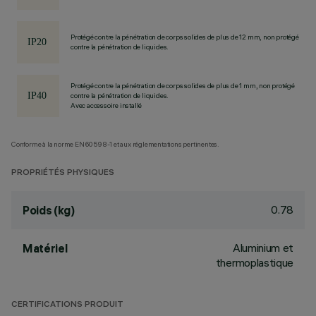
Protégé contre la pénétration de corps solides de plus de 12 mm, non protégé
contre la pénétration de liquides.
Protégé contre la pénétration de corps solides de plus de 1 mm, non protégé
contre la pénétration de liquides.
Avec accessoire installé
Conforme à la norme EN60598-1 et aux réglementations pertinentes.
PROPRIÉTÉS PHYSIQUES
0.78
Poids (kg)
Aluminium et
Matériel
thermoplastique
CERTIFICATIONS PRODUIT