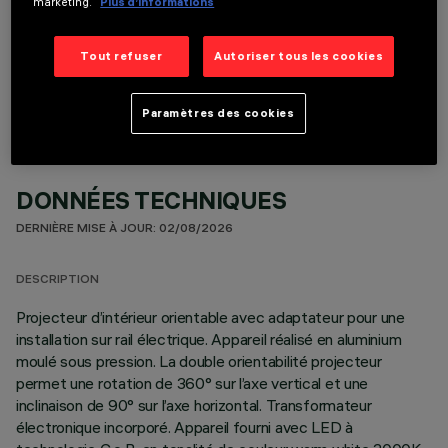
marketing.
Plus d’informations
COMPOSANTS OPTIONNELS
Tout refuser
Autoriser tous les cookies
Paramètres des cookies
DONNÉES TECHNIQUES
DERNIÈRE MISE À JOUR: 02/08/2026
DESCRIPTION
Projecteur d’intérieur orientable avec adaptateur pour une
installation sur rail électrique. Appareil réalisé en aluminium
moulé sous pression. La double orientabilité projecteur
permet une rotation de 360° sur l’axe vertical et une
inclinaison de 90° sur l’axe horizontal. Transformateur
électronique incorporé. Appareil fourni avec LED à