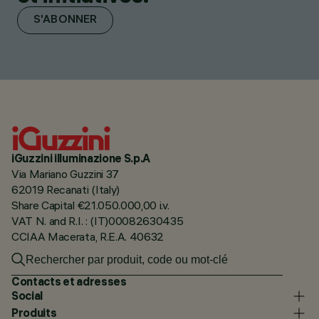
S'ABONNER
iGuzzini illuminazione S.p.A
Via Mariano Guzzini 37
62019 Recanati (Italy)
Share Capital €21.050.000,00 i.v.
VAT N. and R.I. : (IT)00082630435
CCIAA Macerata, R.E.A. 40632
Contacts et adresses
Social
Produits