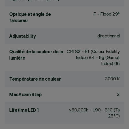
F - Flood 29°
Optique et angle de
faisceau
directionnel
Adjustability
CRI
82
- Rf (Colour Fidelity
Qualité de la couleur de la
Index) 84 - Rg (Gamut
lumière
Index) 95
3000 K
Température de couleur
2
MacAdam Step
>50,000h - L90 - B10 (Ta
Lifetime LED 1
25°C)