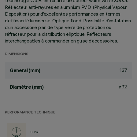
technologie C.o.B. en tonalité de couleur warm white 3000K.
Réflecteur anti-rayures en aluminium P.V.D. (Physical Vapour
Deposition) pour d’excellentes performances en termes
d’efficacité lumineuse. Optique flood. Possibilité d’installation
d’un accessoire plan de type verre de protection ou
réfracteur pour la distribution elliptique. Réflecteurs
interchangeables à commander en guise d’accessoires.
DIMENSIONS
137
General (mm)
ø92
Diamètre (mm)
PERFORMANCE TECHNIQUE
Class I