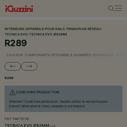
INTÉRIEURS
/
APPAREILS POUR RAILS TENSION DE RÉSEAU
/
TECNICA EVO
/
TECNICA EVO Ø92MM
R289
COULEUR
COMPOSANTS OPTIONNELS
DONNÉES TECHNIQUES
DONNÉ
R289
CODE HORS PRODUCTION
Attention ! Code hors production. Veuillez utiliser la recherche pour
trouver l'alternative la mieux adaptée à vos besoins.
FAIT PARTIE DE
TECNICA EVO Ø92MM