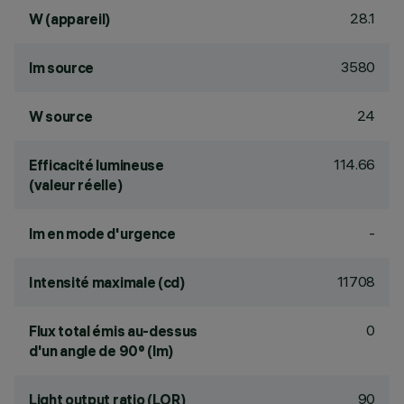
28.1
W (appareil)
3580
lm source
24
W source
114.66
Efficacité lumineuse
(valeur réelle)
-
lm en mode d'urgence
11708
Intensité maximale (cd)
0
Flux total émis au-dessus
d'un angle de 90° (lm)
90
Light output ratio (LOR)