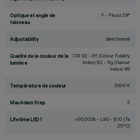
F - Flood 29°
Optique et angle de
faisceau
directionnel
Adjustability
CRI
92
- Rf (Colour Fidelity
Qualité de la couleur de la
Index) 92 - Rg (Gamut
lumière
Index) 99
3000 K
Température de couleur
2
MacAdam Step
>50,000h - L90 - B10 (Ta
Lifetime LED 1
25°C)