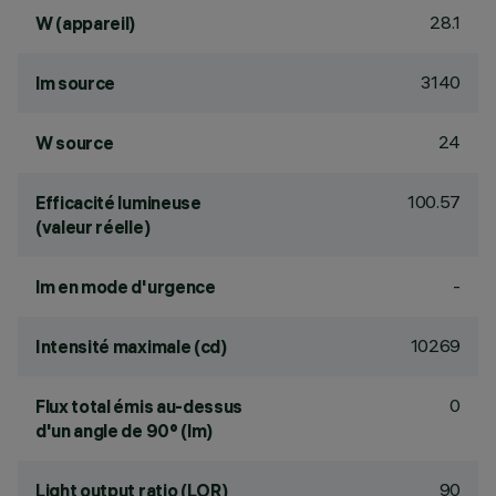
28.1
W (appareil)
3140
lm source
24
W source
100.57
Efficacité lumineuse
(valeur réelle)
-
lm en mode d'urgence
10269
Intensité maximale (cd)
0
Flux total émis au-dessus
d'un angle de 90° (lm)
90
Light output ratio (LOR)