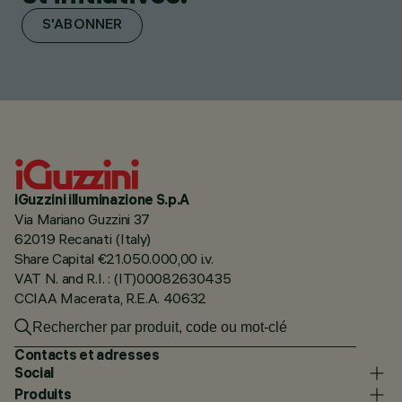
S'ABONNER
iGuzzini illuminazione S.p.A
Via Mariano Guzzini 37
62019 Recanati (Italy)
Share Capital €21.050.000,00 i.v.
VAT N. and R.I. : (IT)00082630435
CCIAA Macerata, R.E.A. 40632
Contacts et adresses
Social
Produits