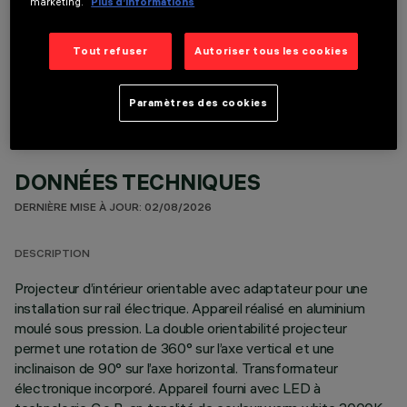
marketing.
Plus d’informations
COMPOSANTS OPTIONNELS
Tout refuser
Autoriser tous les cookies
Paramètres des cookies
DONNÉES TECHNIQUES
DERNIÈRE MISE À JOUR: 02/08/2026
DESCRIPTION
Projecteur d’intérieur orientable avec adaptateur pour une
installation sur rail électrique. Appareil réalisé en aluminium
moulé sous pression. La double orientabilité projecteur
permet une rotation de 360° sur l’axe vertical et une
inclinaison de 90° sur l’axe horizontal. Transformateur
électronique incorporé. Appareil fourni avec LED à