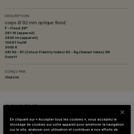
DESCRIPTION
corps Ø 92 mm optique flood
F - Flood 29°
28.1 W (appareil)
2826 lm (appareil)
100.57 lm/W
3000 K
CRI
92
- Rf (Colour Fidelity Index) 92 - Rg (Gamut Index) 99
On/off
CONÇU PAR
iGuzzini
COULEUR
En cliquant sur « Accepter tous les cookies », vous acceptez le
stockage de cookies sur votre appareil pour améliorer la navigation
sur le site, analyser son utilisation et contribuer à nos efforts de