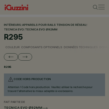
INTÉRIEURS
/
APPAREILS POUR RAILS TENSION DE RÉSEAU
/
TECNICA EVO
/
TECNICA EVO Ø92MM
R295
COULEUR
COMPOSANTS OPTIONNELS
DONNÉES TECHNIQUES
DONNÉ
R295
CODE HORS PRODUCTION
Attention ! Code hors production. Veuillez utiliser la recherche pour
trouver l'alternative la mieux adaptée à vos besoins.
FAIT PARTIE DE
TECNICA EVO Ø92MM