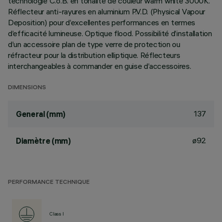
technologie C.o.B. en tonalité de couleur warm white 3000K.
Réflecteur anti-rayures en aluminium P.V.D. (Physical Vapour
Deposition) pour d’excellentes performances en termes
d’efficacité lumineuse. Optique flood. Possibilité d’installation
d’un accessoire plan de type verre de protection ou
réfracteur pour la distribution elliptique. Réflecteurs
interchangeables à commander en guise d’accessoires.
DIMENSIONS
137
General (mm)
ø92
Diamètre (mm)
PERFORMANCE TECHNIQUE
Class I