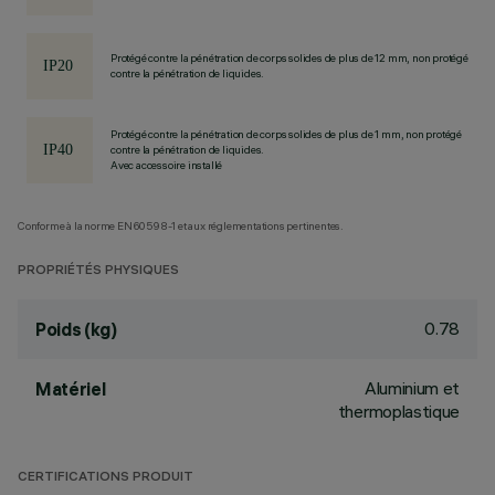
Protégé contre la pénétration de corps solides de plus de 12 mm, non protégé
contre la pénétration de liquides.
Protégé contre la pénétration de corps solides de plus de 1 mm, non protégé
contre la pénétration de liquides.
Avec accessoire installé
Conforme à la norme EN60598-1 et aux réglementations pertinentes.
PROPRIÉTÉS PHYSIQUES
0.78
Poids (kg)
Aluminium et
Matériel
thermoplastique
CERTIFICATIONS PRODUIT