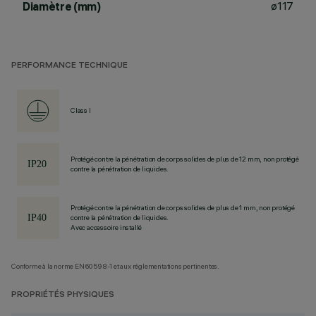
ø117
Diamètre (mm)
PERFORMANCE TECHNIQUE
Class I
Protégé contre la pénétration de corps solides de plus de 12 mm, non protégé
contre la pénétration de liquides.
Protégé contre la pénétration de corps solides de plus de 1 mm, non protégé
contre la pénétration de liquides.
Avec accessoire installé
Conforme à la norme EN60598-1 et aux réglementations pertinentes.
PROPRIÉTÉS PHYSIQUES