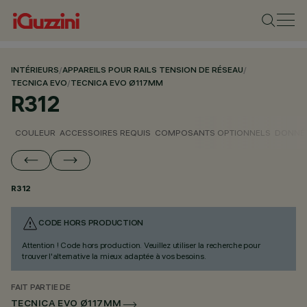
INTÉRIEURS
/
APPAREILS POUR RAILS TENSION DE RÉSEAU
/
TECNICA EVO
/
TECNICA EVO Ø117MM
R312
COULEUR
ACCESSOIRES REQUIS
COMPOSANTS OPTIONNELS
DONNÉE
R312
CODE HORS PRODUCTION
Attention ! Code hors production. Veuillez utiliser la recherche pour
trouver l'alternative la mieux adaptée à vos besoins.
FAIT PARTIE DE
TECNICA EVO Ø117MM