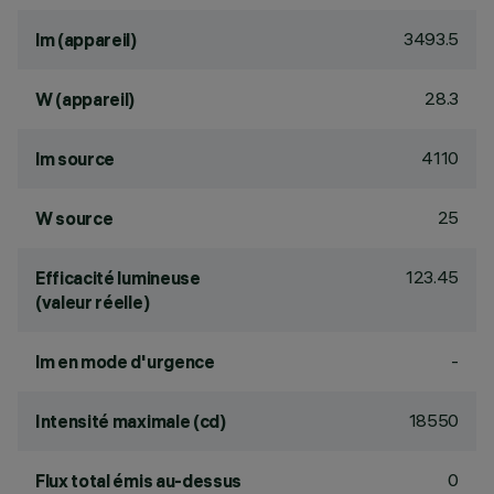
3493.5
lm (appareil)
28.3
W (appareil)
4110
lm source
25
W source
123.45
Efficacité lumineuse
(valeur réelle)
-
lm en mode d'urgence
18550
Intensité maximale (cd)
0
Flux total émis au-dessus