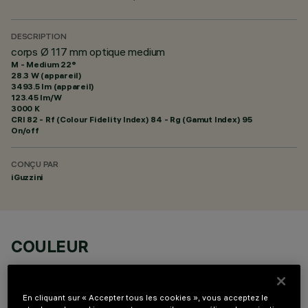
DESCRIPTION
corps Ø 117 mm optique medium
M - Medium 22°
28.3 W (appareil)
3493.5 lm (appareil)
123.45 lm/W
3000 K
CRI
82
- Rf (Colour Fidelity Index) 84 - Rg (Gamut Index) 95
On/off
CONÇU PAR
iGuzzini
COULEUR
En cliquant sur « Accepter tous les cookies », vous acceptez le