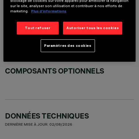
stockage de cookies sur votre appareil pour améliorer la navigation
sur le site, analyser son utilisation et contribuer à nos efforts de
marketing.
Plus d’informations
ACCESSOIRES REQUIS
Tout refuser
Autoriser tous les cookies
Il est nécessaire de commander l'un des accessoires requis pour installer et utiliser correctement
le produit:
Paramètres des cookies
COMPOSANTS OPTIONNELS
DONNÉES TECHNIQUES
DERNIÈRE MISE À JOUR: 02/08/2026